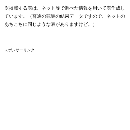
※掲載する表は、ネット等で調べた情報を用いて表作成し
ています。（普通の競馬の結果データですので、ネットの
あちこちに同じような表がありますけど。）
スポンサーリンク