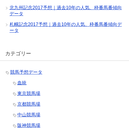
北九州記念2017予想｜過去10年の人気、枠番馬番傾向
データ
札幌記念2017予想｜過去10年の人気、枠番馬番傾向デ
ータ
カテゴリー
競馬予想データ
血統
東京競馬場
京都競馬場
中山競馬場
阪神競馬場