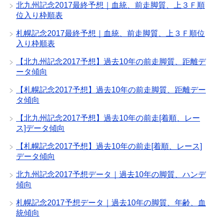
北九州記念2017最終予想｜血統、前走脚質、上３Ｆ順
位入り枠順表
札幌記念2017最終予想｜血統、前走脚質、上３Ｆ順位
入り枠順表
【北九州記念2017予想】過去10年の前走脚質、距離デ
ータ傾向
【札幌記念2017予想】過去10年の前走脚質、距離デー
タ傾向
【北九州記念2017予想】過去10年の前走[着順、レー
ス]データ傾向
【札幌記念2017予想】過去10年の前走[着順、レース]
データ傾向
北九州記念2017予想データ｜過去10年の脚質、ハンデ
傾向
札幌記念2017予想データ｜過去10年の脚質、年齢、血
統傾向