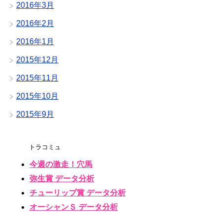
2016年3月
2016年2月
2016年1月
2015年12月
2015年11月
2015年10月
2015年9月
トラコミュ
今週の激走！穴馬
弥生賞 データ分析
チューリップ賞 データ分析
オーシャンＳ データ分析