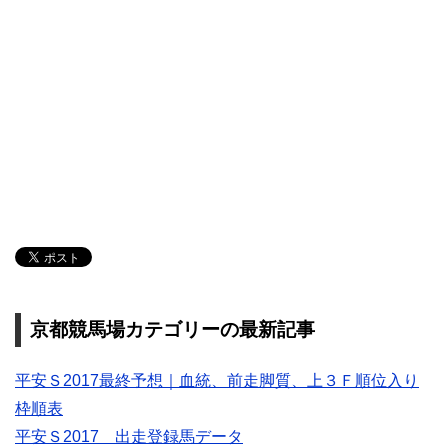
京都競馬場カテゴリーの最新記事
平安Ｓ2017最終予想｜血統、前走脚質、上３Ｆ順位入り
枠順表
平安Ｓ2017 出走登録馬データ