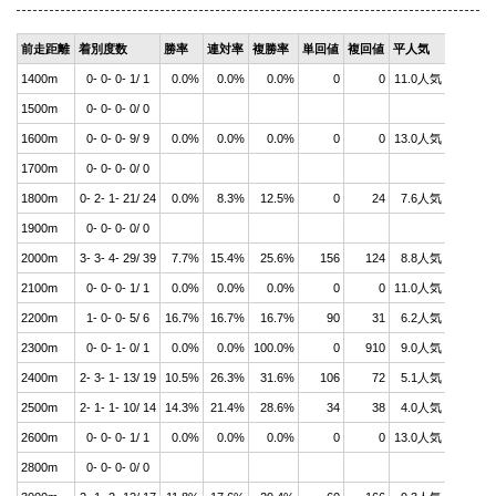
前走距離
着別度数
勝率
連対率
複勝率
単回値
複回値
平人気
1400m
0- 0- 0- 1/ 1
0.0%
0.0%
0.0%
0
0
11.0人気
1500m
0- 0- 0- 0/ 0
1600m
0- 0- 0- 9/ 9
0.0%
0.0%
0.0%
0
0
13.0人気
1700m
0- 0- 0- 0/ 0
1800m
0- 2- 1- 21/ 24
0.0%
8.3%
12.5%
0
24
7.6人気
1900m
0- 0- 0- 0/ 0
2000m
3- 3- 4- 29/ 39
7.7%
15.4%
25.6%
156
124
8.8人気
2100m
0- 0- 0- 1/ 1
0.0%
0.0%
0.0%
0
0
11.0人気
2200m
1- 0- 0- 5/ 6
16.7%
16.7%
16.7%
90
31
6.2人気
2300m
0- 0- 1- 0/ 1
0.0%
0.0%
100.0%
0
910
9.0人気
2400m
2- 3- 1- 13/ 19
10.5%
26.3%
31.6%
106
72
5.1人気
2500m
2- 1- 1- 10/ 14
14.3%
21.4%
28.6%
34
38
4.0人気
2600m
0- 0- 0- 1/ 1
0.0%
0.0%
0.0%
0
0
13.0人気
2800m
0- 0- 0- 0/ 0