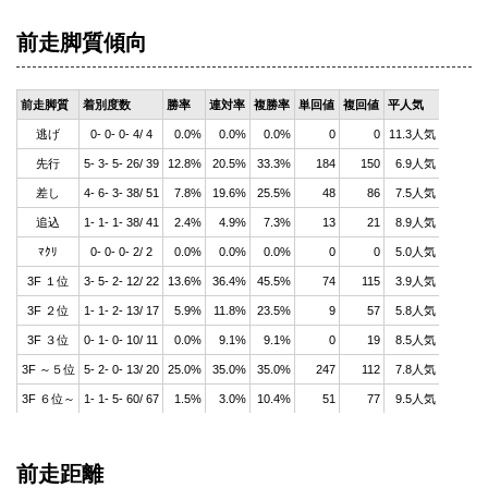
前走脚質傾向
前走脚質
着別度数
勝率
連対率
複勝率
単回値
複回値
平人気
逃げ
0- 0- 0- 4/ 4
0.0%
0.0%
0.0%
0
0
11.3人気
先行
5- 3- 5- 26/ 39
12.8%
20.5%
33.3%
184
150
6.9人気
差し
4- 6- 3- 38/ 51
7.8%
19.6%
25.5%
48
86
7.5人気
追込
1- 1- 1- 38/ 41
2.4%
4.9%
7.3%
13
21
8.9人気
ﾏｸﾘ
0- 0- 0- 2/ 2
0.0%
0.0%
0.0%
0
0
5.0人気
3F １位
3- 5- 2- 12/ 22
13.6%
36.4%
45.5%
74
115
3.9人気
3F ２位
1- 1- 2- 13/ 17
5.9%
11.8%
23.5%
9
57
5.8人気
3F ３位
0- 1- 0- 10/ 11
0.0%
9.1%
9.1%
0
19
8.5人気
3F ～５位
5- 2- 0- 13/ 20
25.0%
35.0%
35.0%
247
112
7.8人気
3F ６位～
1- 1- 5- 60/ 67
1.5%
3.0%
10.4%
51
77
9.5人気
前走距離