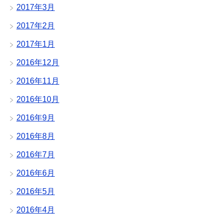
2017年3月
2017年2月
2017年1月
2016年12月
2016年11月
2016年10月
2016年9月
2016年8月
2016年7月
2016年6月
2016年5月
2016年4月