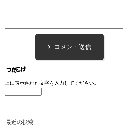
コメント送信
上に表示された文字を入力してください。
最近の投稿