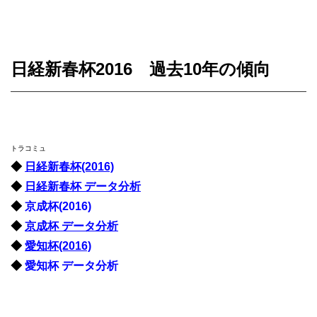
日経新春杯2016 過去10年の傾向
トラコミュ
◆
日経新春杯(2016)
◆
日経新春杯 データ分析
◆
京成杯(2016)
◆
京成杯 データ分析
◆
愛知杯(2016)
◆
愛知杯 データ分析