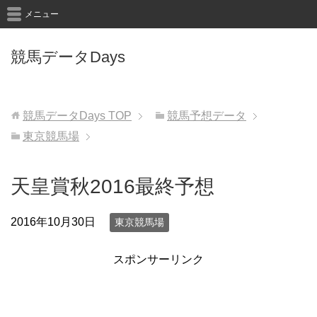
メニュー
競馬データDays
競馬データDays
TOP
競馬予想データ
東京競馬場
天皇賞秋2016最終予想
2016年10月30日
東京競馬場
スポンサーリンク