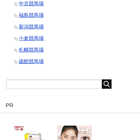
中京競馬場
福島競馬場
新潟競馬場
小倉競馬場
札幌競馬場
函館競馬場
PR