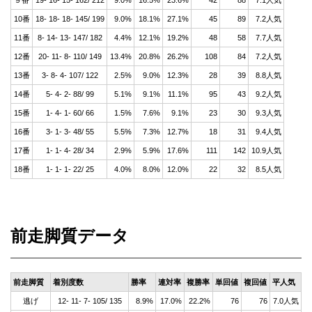
９番
19- 16- 15- 162/ 212
9.0%
16.5%
23.6%
42
88
7.1人気
10番
18- 18- 18- 145/ 199
9.0%
18.1%
27.1%
45
89
7.2人気
11番
8- 14- 13- 147/ 182
4.4%
12.1%
19.2%
48
58
7.7人気
12番
20- 11- 8- 110/ 149
13.4%
20.8%
26.2%
108
84
7.2人気
13番
3- 8- 4- 107/ 122
2.5%
9.0%
12.3%
28
39
8.8人気
14番
5- 4- 2- 88/ 99
5.1%
9.1%
11.1%
95
43
9.2人気
15番
1- 4- 1- 60/ 66
1.5%
7.6%
9.1%
23
30
9.3人気
16番
3- 1- 3- 48/ 55
5.5%
7.3%
12.7%
18
31
9.4人気
17番
1- 1- 4- 28/ 34
2.9%
5.9%
17.6%
111
142
10.9人気
18番
1- 1- 1- 22/ 25
4.0%
8.0%
12.0%
22
32
8.5人気
前走脚質データ
前走脚質
着別度数
勝率
連対率
複勝率
単回値
複回値
平人気
逃げ
12- 11- 7- 105/ 135
8.9%
17.0%
22.2%
76
76
7.0人気