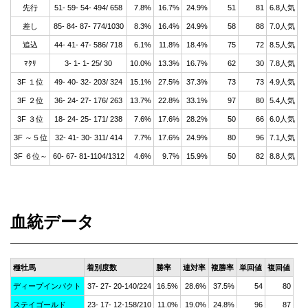
先行
51- 59- 54- 494/ 658
7.8%
16.7%
24.9%
51
81
6.8人気
差し
85- 84- 87- 774/1030
8.3%
16.4%
24.9%
58
88
7.0人気
追込
44- 41- 47- 586/ 718
6.1%
11.8%
18.4%
75
72
8.5人気
ﾏｸﾘ
3- 1- 1- 25/ 30
10.0%
13.3%
16.7%
62
30
7.8人気
3F １位
49- 40- 32- 203/ 324
15.1%
27.5%
37.3%
73
73
4.9人気
3F ２位
36- 24- 27- 176/ 263
13.7%
22.8%
33.1%
97
80
5.4人気
3F ３位
18- 24- 25- 171/ 238
7.6%
17.6%
28.2%
50
66
6.0人気
3F ～５位
32- 41- 30- 311/ 414
7.7%
17.6%
24.9%
80
96
7.1人気
3F ６位～
60- 67- 81-1104/1312
4.6%
9.7%
15.9%
50
82
8.8人気
血統データ
種牡馬
着別度数
勝率
連対率
複勝率
単回値
複回値
ディープインパクト
37- 27- 20-140/224
16.5%
28.6%
37.5%
54
80
ステイゴールド
23- 17- 12-158/210
11.0%
19.0%
24.8%
96
87