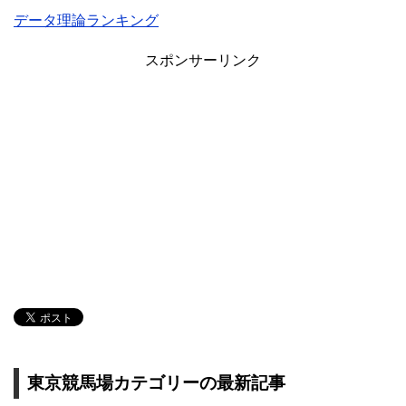
データ理論ランキング
スポンサーリンク
東京競馬場カテゴリーの最新記事