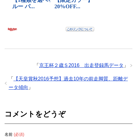
「
京王杯２歳Ｓ2016 出走登録馬データ
」
「
【天皇賞秋2016予想】過去10年の前走脚質、距離デ
ータ傾向
」
コメントをどうぞ
名前
(必須)