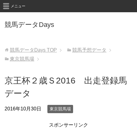
メニュー
競馬データDays
競馬データDays
TOP
競馬予想データ
東京競馬場
京王杯２歳Ｓ2016 出走登録馬
データ
2016年10月30日
東京競馬場
スポンサーリンク