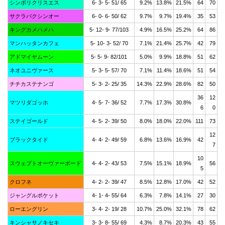
シンボリクリスエス
6- 3- 5- 51/ 65
9.2%
13.8%
21.5%
64
70
サクラバクシンオー
6- 0- 6- 50/ 62
9.7%
9.7%
19.4%
35
53
キングカメハメハ
5- 12- 9- 77/103
4.9%
16.5%
25.2%
64
86
マンハッタンカフェ
5- 10- 3- 52/ 70
7.1%
21.4%
25.7%
42
79
アドマイヤムーン
5- 5- 9- 82/101
5.0%
9.9%
18.8%
51
62
ネオユニヴァース
5- 3- 5- 57/ 70
7.1%
11.4%
18.6%
51
54
チチカステナンゴ
5- 3- 2- 25/ 35
14.3%
22.9%
28.6%
82
50
36
12
マツリダゴッホ
4- 5- 7- 36/ 52
7.7%
17.3%
30.8%
6
0
ステイゴールド
4- 5- 2- 39/ 50
8.0%
18.0%
22.0%
111
73
12
ブラックタイド
4- 4- 2- 49/ 59
6.8%
13.6%
16.9%
42
7
10
スウェプトオーヴァーボード
4- 4- 2- 43/ 53
7.5%
15.1%
18.9%
56
5
クロフネ
4- 2- 2- 39/ 47
8.5%
12.8%
17.0%
42
52
ジャングルポケット
4- 1- 4- 55/ 64
6.3%
7.8%
14.1%
27
30
ローエングリン
3- 4- 2- 19/ 28
10.7%
25.0%
32.1%
78
62
キンシャサノキセキ
3- 3- 8- 55/ 69
4.3%
8.7%
20.3%
43
55