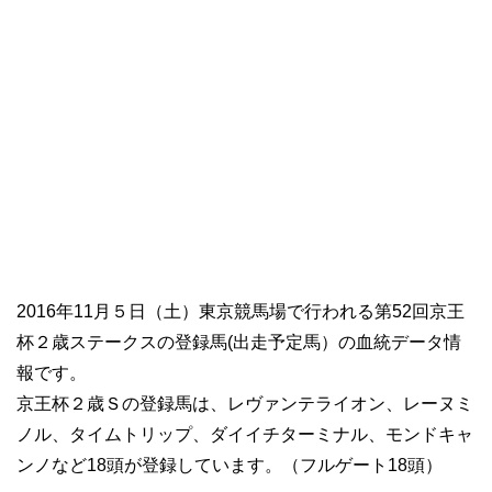
2016年11月５日（土）東京競馬場で行われる第52回京王
杯２歳ステークスの登録馬(出走予定馬）の血統データ情
報です。
京王杯２歳Ｓの登録馬は、レヴァンテライオン、レーヌミ
ノル、タイムトリップ、ダイイチターミナル、モンドキャ
ンノなど18頭が登録しています。（フルゲート18頭）