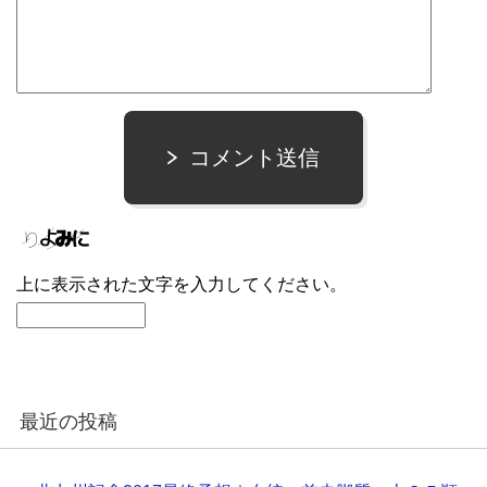
コメント送信
上に表示された文字を入力してください。
最近の投稿