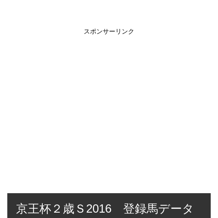
スポンサーリンク
京王杯２歳Ｓ2016 登録馬データ