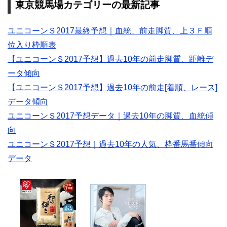
東京競馬場カテゴリーの最新記事
ユニコーンＳ2017最終予想｜血統、前走脚質、上３Ｆ順
位入り枠順表
【ユニコーンＳ2017予想】過去10年の前走脚質、距離デ
ータ傾向
【ユニコーンＳ2017予想】過去10年の前走[着順、レース]
データ傾向
ユニコーンＳ2017予想データ｜過去10年の脚質、血統傾
向
ユニコーンＳ2017予想｜過去10年の人気、枠番馬番傾向
データ