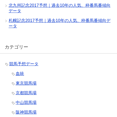
北九州記念2017予想｜過去10年の人気、枠番馬番傾向
データ
札幌記念2017予想｜過去10年の人気、枠番馬番傾向デ
ータ
カテゴリー
競馬予想データ
血統
東京競馬場
京都競馬場
中山競馬場
阪神競馬場