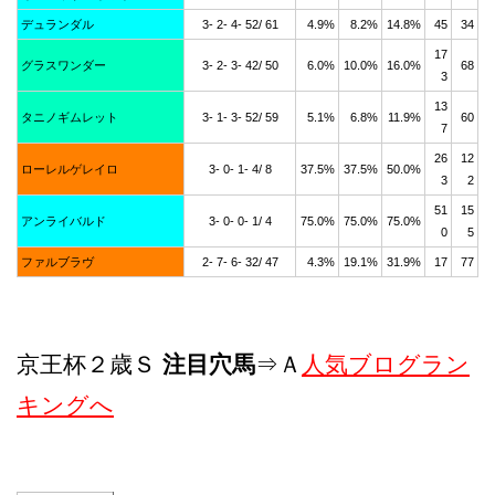
デュランダル
3- 2- 4- 52/ 61
4.9%
8.2%
14.8%
45
34
17
グラスワンダー
3- 2- 3- 42/ 50
6.0%
10.0%
16.0%
68
3
13
タニノギムレット
3- 1- 3- 52/ 59
5.1%
6.8%
11.9%
60
7
26
12
ローレルゲレイロ
3- 0- 1- 4/ 8
37.5%
37.5%
50.0%
3
2
51
15
アンライバルド
3- 0- 0- 1/ 4
75.0%
75.0%
75.0%
0
5
ファルブラヴ
2- 7- 6- 32/ 47
4.3%
19.1%
31.9%
17
77
京王杯２歳Ｓ
注目穴馬
⇒Ａ
人気ブログラン
キングへ