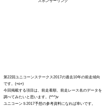
スポンサーリンク
第22回ユニコーンステークス2017の過去10年の前走傾向
です。(+o+)
今回掲載する項目は、前走着順、前走レース名のデータを
調べてみたいと思います。(*^^)v
ユニコーンＳ2017予想の参考資料になれば幸いです。