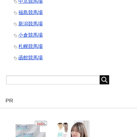
中京競馬場
福島競馬場
新潟競馬場
小倉競馬場
札幌競馬場
函館競馬場
PR