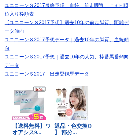
ユニコーンＳ2017最終予想｜血統、前走脚質、上３Ｆ順
位入り枠順表
【ユニコーンＳ2017予想】過去10年の前走脚質、距離デ
ータ傾向
ユニコーンＳ2017予想データ｜過去10年の脚質、血統傾
向
ユニコーンＳ2017予想｜過去10年の人気、枠番馬番傾向
データ
ユニコーンＳ2017 出走登録馬データ