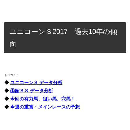
ユニコーンＳ2017 過去10年の傾
向
トラコミュ
◆
ユニコーンＳ データ分析
◆
函館ＳＳ データ分析
◆
今回の有力馬、狙い馬、穴馬！
◆
今週の重賞・メインレースの予想