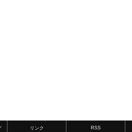
RSS
グ
リンク