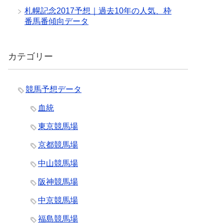
札幌記念2017予想｜過去10年の人気、枠
番馬番傾向データ
カテゴリー
競馬予想データ
血統
東京競馬場
京都競馬場
中山競馬場
阪神競馬場
中京競馬場
福島競馬場