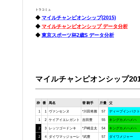
トラコミュ
◆
マイルチャンピオンシップ(2015)
◆
マイルチャンピオンシップ データ分析
◆
東京スポーツ杯2歳S データ分析
マイルチャンピオンシップ20
枠
番
馬名
替 騎手
斤量
父
1
1
ヴァンセンヌ
*川田将雅
57
ディープインパク
1
2
ケイアイエレガント
吉田豊
55
キングカメハメハ
2
3
レッツゴードンキ
*戸崎圭太
54
キングカメハメハ
2
4
ダイワマッジョーレ
*武豊
57
ダイワメジャー