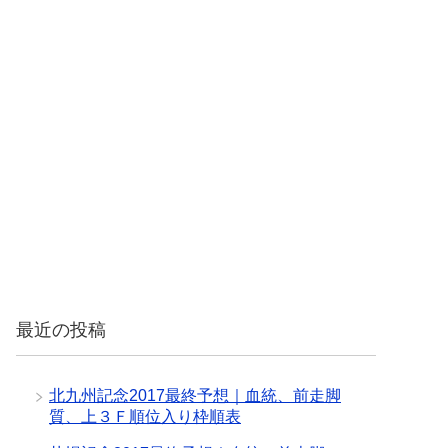
最近の投稿
北九州記念2017最終予想｜血統、前走脚
質、上３Ｆ順位入り枠順表