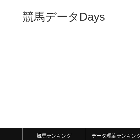
競馬データDays
競馬ランキング
データ理論ランキン