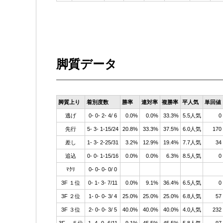
脚質データ
脚質上り
着別度数
勝率
連対率
複勝率
平人気
単回値
逃げ
0- 0- 2- 4/ 6
0.0%
0.0%
33.3%
5.5人気
0
先行
5- 3- 1-15/24
20.8%
33.3%
37.5%
6.0人気
170
差し
1- 3- 2-25/31
3.2%
12.9%
19.4%
7.7人気
34
追込
0- 0- 1-15/16
0.0%
0.0%
6.3%
8.5人気
0
ﾏｸﾘ
0- 0- 0- 0/ 0
3F １位
0- 1- 3- 7/11
0.0%
9.1%
36.4%
6.5人気
0
3F ２位
1- 0- 0- 3/ 4
25.0%
25.0%
25.0%
6.8人気
57
3F ３位
2- 0- 0- 3/ 5
40.0%
40.0%
40.0%
4.0人気
232