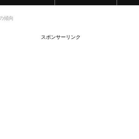
の傾向
スポンサーリンク