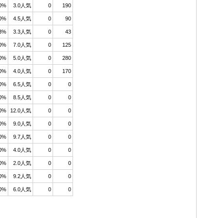
.0%
3.0人気
0
190
.0%
4.5人気
0
90
.3%
3.3人気
0
43
.0%
7.0人気
0
125
.0%
5.0人気
0
280
.0%
4.0人気
0
170
.0%
6.5人気
0
0
.0%
8.5人気
0
0
.0%
12.0人気
0
0
.0%
9.0人気
0
0
.0%
9.7人気
0
0
.0%
4.0人気
0
0
.0%
2.0人気
0
0
.0%
9.2人気
0
0
.0%
6.0人気
0
0