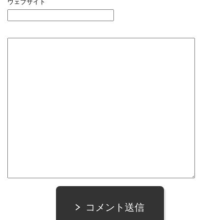
ウェブサイト
コメント送信