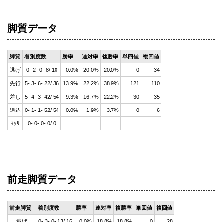
脚質データ
脚質
着別度数
勝率
連対率
複勝率
単回値
複回値
逃げ
0- 2- 0- 8/ 10
0.0%
20.0%
20.0%
0
34
先行
5- 3- 6- 22/ 36
13.9%
22.2%
38.9%
121
110
差し
5- 4- 3- 42/ 54
9.3%
16.7%
22.2%
30
35
追込
0- 1- 1- 52/ 54
0.0%
1.9%
3.7%
0
6
ﾏｸﾘ
0- 0- 0- 0/ 0
前走脚質データ
前走脚質
着別度数
勝率
連対率
複勝率
単回値
複回値
逃げ
0- 3- 0- 13/ 16
0.0%
18.8%
18.8%
0
28