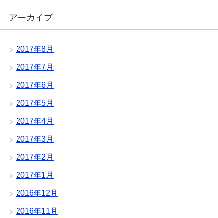
アーカイブ
2017年8月
2017年7月
2017年6月
2017年5月
2017年4月
2017年3月
2017年2月
2017年1月
2016年12月
2016年11月