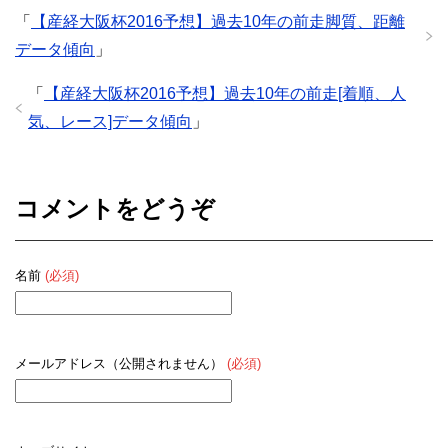
「
【産経大阪杯2016予想】過去10年の前走脚質、距離
データ傾向
」
「
【産経大阪杯2016予想】過去10年の前走[着順、人
気、レース]データ傾向
」
コメントをどうぞ
名前
(必須)
メールアドレス（公開されません）
(必須)