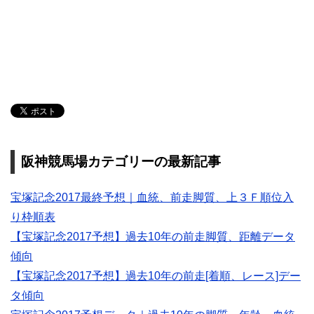
阪神競馬場カテゴリーの最新記事
宝塚記念2017最終予想｜血統、前走脚質、上３Ｆ順位入
り枠順表
【宝塚記念2017予想】過去10年の前走脚質、距離データ
傾向
【宝塚記念2017予想】過去10年の前走[着順、レース]デー
タ傾向