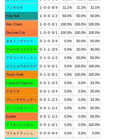
フジキセキ
1- 0- 0- 8/ 9
11.1%
11.1%
11.1%
Holy Bull
1- 0- 0- 1/ 2
50.0%
50.0%
50.0%
War Chant
1- 0- 0- 0/ 1
100.0%
100.0%
100.0%
Discreet Cat
1- 0- 0- 0/ 1
100.0%
100.0%
100.0%
ネオユニヴァース
0- 2- 0- 2/ 4
0.0%
50.0%
50.0%
フォーティナイナー
0- 1- 1- 3/ 5
0.0%
20.0%
40.0%
アドマイヤマックス
0- 1- 0- 1/ 2
0.0%
50.0%
50.0%
メイショウボーラー
0- 1- 0- 0/ 1
0.0%
100.0%
100.0%
Touch Gold
0- 1- 0- 0/ 1
0.0%
100.0%
100.0%
Fusaichi Pegasus
0- 0- 1- 2/ 3
0.0%
0.0%
33.3%
クロフネ
0- 0- 1- 3/ 4
0.0%
0.0%
25.0%
フレンチデピュティ
0- 0- 1- 2/ 3
0.0%
0.0%
33.3%
エンドスウィープ
0- 0- 1- 1/ 2
0.0%
0.0%
50.0%
Exploit
0- 0- 1- 1/ 2
0.0%
0.0%
50.0%
アグネスデジタル
0- 0- 1- 0/ 1
0.0%
0.0%
100.0%
ワイルドラッシュ
0- 0- 0- 4/ 4
0.0%
0.0%
0.0%