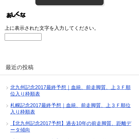
上に表示された文字を入力してください。
最近の投稿
北九州記念2017最終予想｜血統、前走脚質、上３Ｆ順
位入り枠順表
札幌記念2017最終予想｜血統、前走脚質、上３Ｆ順位
入り枠順表
【北九州記念2017予想】過去10年の前走脚質、距離デ
ータ傾向