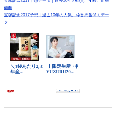
宝塚記念2017予想データ｜過去10年の脚質、年齢、血統
傾向
宝塚記念2017予想｜過去10年の人気、枠番馬番傾向デー
タ