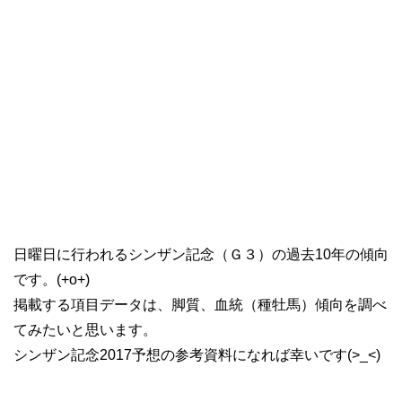
日曜日に行われるシンザン記念（Ｇ３）の過去10年の傾向
です。(+o+)
掲載する項目データは、脚質、血統（種牡馬）傾向を調べ
てみたいと思います。
シンザン記念2017予想の参考資料になれば幸いです(>_<)