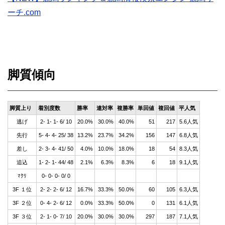
ーチ.com
脚質傾向
脚質上り
着別度数
勝率
連対率
複勝率
単回値
複回値
平人気
逃げ
2- 1- 1- 6/ 10
20.0%
30.0%
40.0%
51
217
5.6人気
先行
5- 4- 4- 25/ 38
13.2%
23.7%
34.2%
156
147
6.8人気
差し
2- 3- 4- 41/ 50
4.0%
10.0%
18.0%
18
54
8.3人気
追込
1- 2- 1- 44/ 48
2.1%
6.3%
8.3%
6
18
9.1人気
ﾏｸﾘ
0- 0- 0- 0/ 0
3F １位
2- 2- 2- 6/ 12
16.7%
33.3%
50.0%
60
105
6.3人気
3F ２位
0- 4- 2- 6/ 12
0.0%
33.3%
50.0%
0
131
6.1人気
3F ３位
2- 1- 0- 7/ 10
20.0%
30.0%
30.0%
297
187
7.1人気