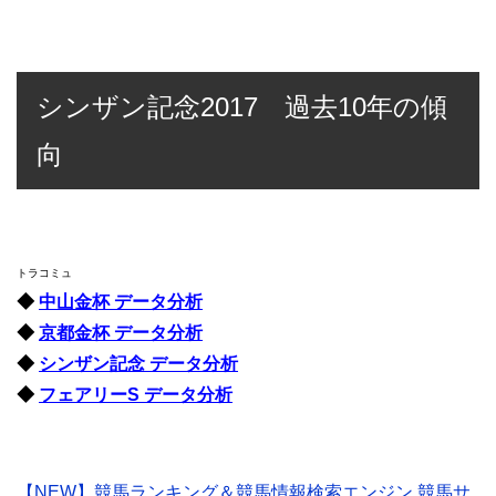
シンザン記念2017 過去10年の傾
向
トラコミュ
◆
中山金杯 データ分析
◆
京都金杯 データ分析
◆
シンザン記念 データ分析
◆
フェアリーS データ分析
【NEW】競馬ランキング＆競馬情報検索エンジン 競馬サ