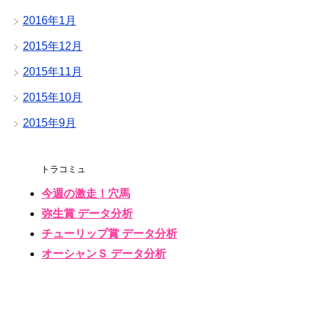
2016年1月
2015年12月
2015年11月
2015年10月
2015年9月
トラコミュ
今週の激走！穴馬
弥生賞 データ分析
チューリップ賞 データ分析
オーシャンＳ データ分析