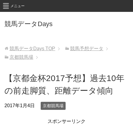
メニュー
競馬データDays
競馬データDays
TOP
競馬予想データ
京都競馬場
【京都金杯2017予想】過去10年
の前走脚質、距離データ傾向
2017年1月4日
京都競馬場
スポンサーリンク