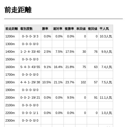
前走距離
前走距離
着別度数
勝率
連対率
複勝率
単回値
複回値
平人気
1200m
0- 0- 0- 3/ 3
0.0%
0.0%
0.0%
0
0
10.3人気
1300m
0- 0- 0- 0/ 0
1400m
1- 2- 4- 33/ 40
2.5%
7.5%
17.5%
30
76
9.9人気
1500m
0- 0- 0- 0/ 0
1600m
5- 4- 3- 43/ 55
9.1%
16.4%
21.8%
75
63
7.4人気
1700m
0- 0- 0- 0/ 0
1800m
4- 4- 1- 29/ 38
10.5%
21.1%
23.7%
102
57
7.5人気
1900m
0- 0- 0- 0/ 0
2000m
0- 0- 2- 19/ 21
0.0%
0.0%
9.5%
0
91
11.1人気
2100m
0- 0- 0- 0/ 0
2200m
0- 0- 0- 1/ 1
0.0%
0.0%
0.0%
0
0
1.0人気
2300m
0- 0- 0- 0/ 0