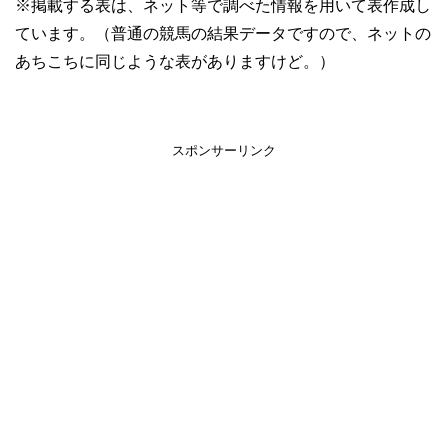
※掲載する表は、ネット等で調べた情報を用いて表作成し
ています。（普通の競馬の結果データですので、ネットの
あちこちに同じような表がありますけど。）
スポンサーリンク