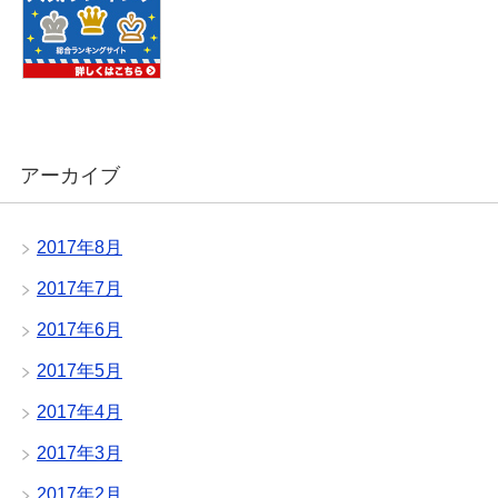
アーカイブ
2017年8月
2017年7月
2017年6月
2017年5月
2017年4月
2017年3月
2017年2月