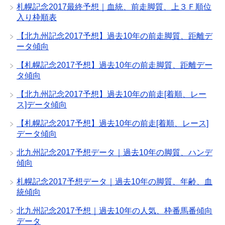
札幌記念2017最終予想｜血統、前走脚質、上３Ｆ順位
入り枠順表
【北九州記念2017予想】過去10年の前走脚質、距離デ
ータ傾向
【札幌記念2017予想】過去10年の前走脚質、距離デー
タ傾向
【北九州記念2017予想】過去10年の前走[着順、レー
ス]データ傾向
【札幌記念2017予想】過去10年の前走[着順、レース]
データ傾向
北九州記念2017予想データ｜過去10年の脚質、ハンデ
傾向
札幌記念2017予想データ｜過去10年の脚質、年齢、血
統傾向
北九州記念2017予想｜過去10年の人気、枠番馬番傾向
データ