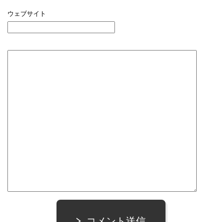
ウェブサイト
コメント送信