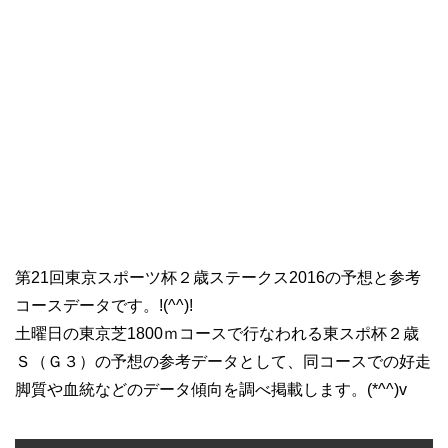
第21回東京スポーツ杯２歳ステークス2016の予想と参考
コースデータです。!(^^)!
土曜日の東京芝1800ｍコースで行なわれる東スポ杯２歳
Ｓ（Ｇ３）の予想の参考データとして、同コースでの好走
脚質や血統などのデータ傾向を調べ掲載します。(*^^)v