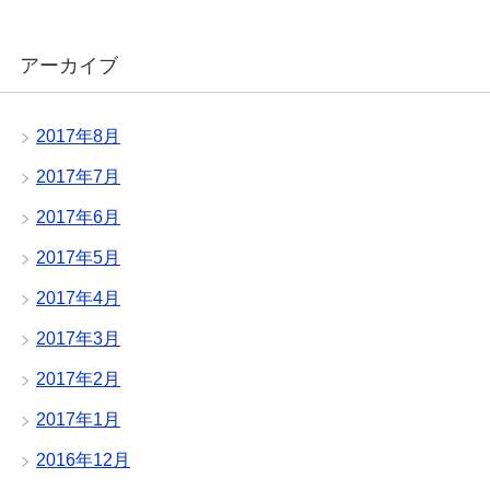
アーカイブ
2017年8月
2017年7月
2017年6月
2017年5月
2017年4月
2017年3月
2017年2月
2017年1月
2016年12月