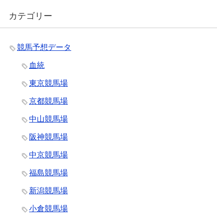
カテゴリー
競馬予想データ
血統
東京競馬場
京都競馬場
中山競馬場
阪神競馬場
中京競馬場
福島競馬場
新潟競馬場
小倉競馬場