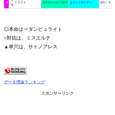
8
トラスト
スクリーンヒーロー
エイシンサンディ
先行
6
8
◎本命は⇒ダンビュライト
○対抗は、ミスエルテ
▲単穴は、サトノアレス
データ理論ランキング
スポンサーリンク