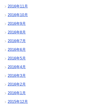
2016年11月
2016年10月
2016年9月
2016年8月
2016年7月
2016年6月
2016年5月
2016年4月
2016年3月
2016年2月
2016年1月
2015年12月