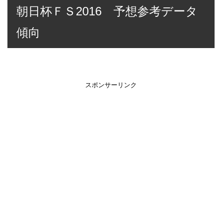
朝日杯ＦＳ2016 予想参考データ
傾向
スポンサーリンク