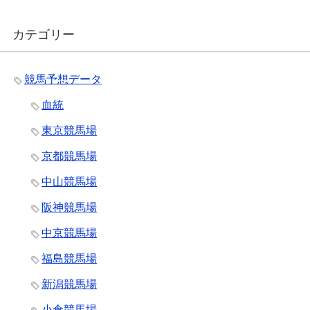
カテゴリー
競馬予想データ
血統
東京競馬場
京都競馬場
中山競馬場
阪神競馬場
中京競馬場
福島競馬場
新潟競馬場
小倉競馬場