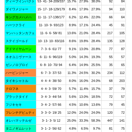
ディープインパクト
53- 41- 34-209/337
15.7%
27.9%
38.0%
92
84
ダイワメジャー
15- 17- 18-129/179
8.4%
17.9%
27.9%
94
110
キングカメハメハ
11- 11- 17-138/177
6.2%
12.4%
22.0%
66
64
ハーツクライ
11- 10- 9- 93/123
8.9%
17.1%
24.4%
45
91
マンハッタンカフェ
11- 6- 6- 58/ 81
13.6%
21.0%
28.4%
217
105
ステイゴールド
10- 13- 10- 83/116
8.6%
19.8%
28.4%
135
128
アドマイヤムーン
7- 3- 6- 61/ 77
9.1%
13.0%
20.8%
77
87
ネオユニヴァース
6- 11- 6- 96/119
5.0%
14.3%
19.3%
55
57
ゼンノロブロイ
6- 8- 10- 70/ 94
6.4%
14.9%
25.5%
35
65
ハービンジャー
6- 7- 3- 37/ 53
11.3%
24.5%
30.2%
234
112
タイキシャトル
4- 4- 4- 38/ 50
8.0%
16.0%
24.0%
68
203
クロフネ
4- 4- 3- 59/ 70
5.7%
11.4%
15.7%
37
79
ブラックタイド
3- 4- 3- 44/ 54
5.6%
13.0%
18.5%
72
57
フジキセキ
3- 4- 2- 57/ 66
4.5%
10.6%
13.6%
79
45
フレンチデピュティ
3- 3- 0- 19/ 25
12.0%
24.0%
24.0%
120
72
オレハマッテルゼ
3- 1- 3- 5/ 12
25.0%
33.3%
58.3%
447
141
タニノギムレット
3- 1- 2- 56/ 62
4.8%
6.5%
9.7%
81
75