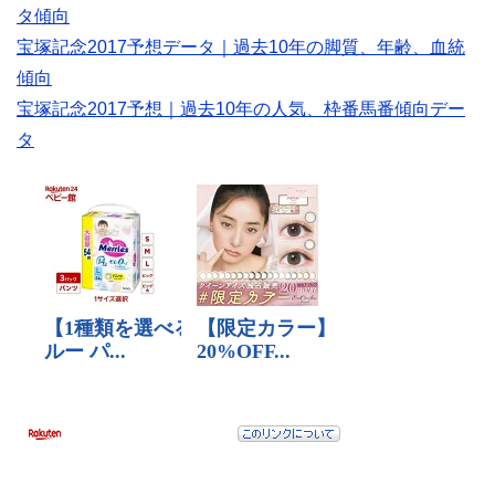
タ傾向
宝塚記念2017予想データ｜過去10年の脚質、年齢、血統
傾向
宝塚記念2017予想｜過去10年の人気、枠番馬番傾向デー
タ