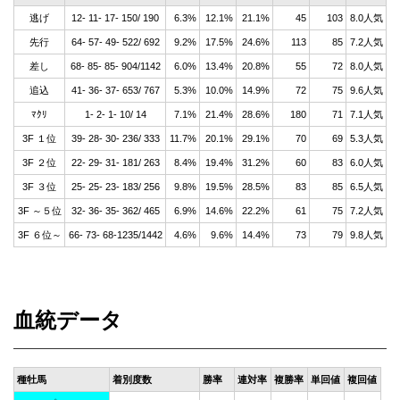
逃げ
12- 11- 17- 150/ 190
6.3%
12.1%
21.1%
45
103
8.0人気
先行
64- 57- 49- 522/ 692
9.2%
17.5%
24.6%
113
85
7.2人気
差し
68- 85- 85- 904/1142
6.0%
13.4%
20.8%
55
72
8.0人気
追込
41- 36- 37- 653/ 767
5.3%
10.0%
14.9%
72
75
9.6人気
ﾏｸﾘ
1- 2- 1- 10/ 14
7.1%
21.4%
28.6%
180
71
7.1人気
3F １位
39- 28- 30- 236/ 333
11.7%
20.1%
29.1%
70
69
5.3人気
3F ２位
22- 29- 31- 181/ 263
8.4%
19.4%
31.2%
60
83
6.0人気
3F ３位
25- 25- 23- 183/ 256
9.8%
19.5%
28.5%
83
85
6.5人気
3F ～５位
32- 36- 35- 362/ 465
6.9%
14.6%
22.2%
61
75
7.2人気
3F ６位～
66- 73- 68-1235/1442
4.6%
9.6%
14.4%
73
79
9.8人気
血統データ
種牡馬
着別度数
勝率
連対率
複勝率
単回値
複回値