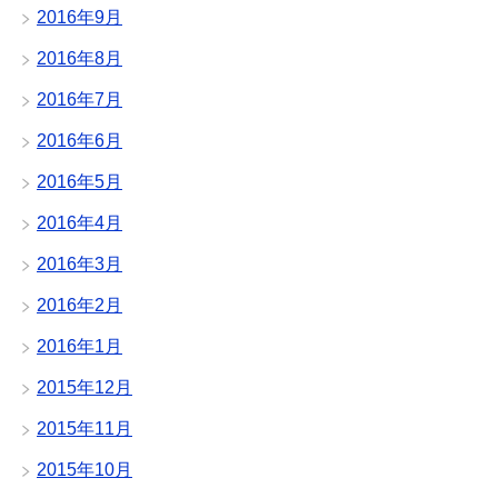
2016年9月
2016年8月
2016年7月
2016年6月
2016年5月
2016年4月
2016年3月
2016年2月
2016年1月
2015年12月
2015年11月
2015年10月