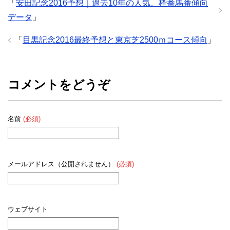
「
安田記念2016予想｜過去10年の人気、枠番馬番傾向
データ
」
「
目黒記念2016最終予想と東京芝2500ｍコース傾向
」
コメントをどうぞ
名前
(必須)
メールアドレス（公開されません）
(必須)
ウェブサイト