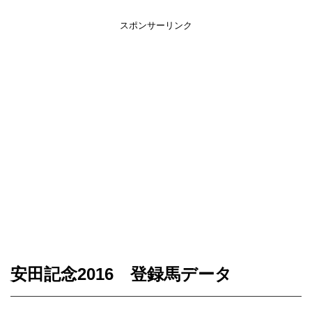
スポンサーリンク
安田記念2016 登録馬データ