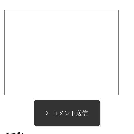
コメント送信