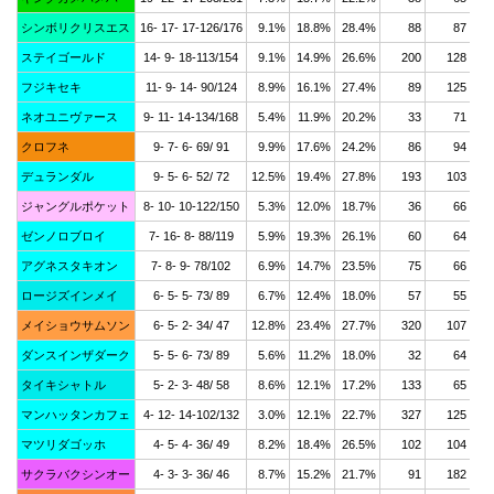
シンボリクリスエス
16- 17- 17-126/176
9.1%
18.8%
28.4%
88
87
ステイゴールド
14- 9- 18-113/154
9.1%
14.9%
26.6%
200
128
フジキセキ
11- 9- 14- 90/124
8.9%
16.1%
27.4%
89
125
ネオユニヴァース
9- 11- 14-134/168
5.4%
11.9%
20.2%
33
71
クロフネ
9- 7- 6- 69/ 91
9.9%
17.6%
24.2%
86
94
デュランダル
9- 5- 6- 52/ 72
12.5%
19.4%
27.8%
193
103
ジャングルポケット
8- 10- 10-122/150
5.3%
12.0%
18.7%
36
66
ゼンノロブロイ
7- 16- 8- 88/119
5.9%
19.3%
26.1%
60
64
アグネスタキオン
7- 8- 9- 78/102
6.9%
14.7%
23.5%
75
66
ロージズインメイ
6- 5- 5- 73/ 89
6.7%
12.4%
18.0%
57
55
メイショウサムソン
6- 5- 2- 34/ 47
12.8%
23.4%
27.7%
320
107
ダンスインザダーク
5- 5- 6- 73/ 89
5.6%
11.2%
18.0%
32
64
タイキシャトル
5- 2- 3- 48/ 58
8.6%
12.1%
17.2%
133
65
マンハッタンカフェ
4- 12- 14-102/132
3.0%
12.1%
22.7%
327
125
マツリダゴッホ
4- 5- 4- 36/ 49
8.2%
18.4%
26.5%
102
104
サクラバクシンオー
4- 3- 3- 36/ 46
8.7%
15.2%
21.7%
91
182