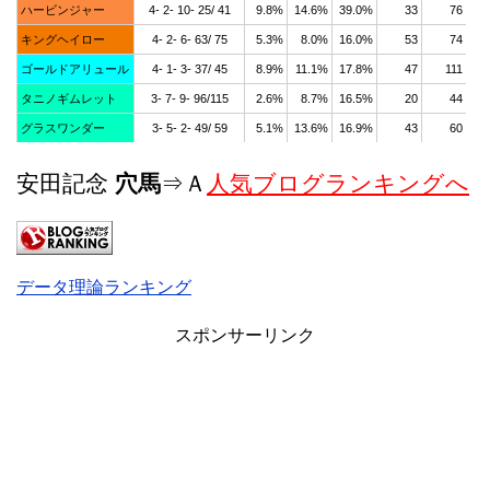
ハービンジャー
4- 2- 10- 25/ 41
9.8%
14.6%
39.0%
33
76
キングヘイロー
4- 2- 6- 63/ 75
5.3%
8.0%
16.0%
53
74
ゴールドアリュール
4- 1- 3- 37/ 45
8.9%
11.1%
17.8%
47
111
タニノギムレット
3- 7- 9- 96/115
2.6%
8.7%
16.5%
20
44
グラスワンダー
3- 5- 2- 49/ 59
5.1%
13.6%
16.9%
43
60
安田記念
穴馬
⇒Ａ
人気ブログランキングへ
データ理論ランキング
スポンサーリンク