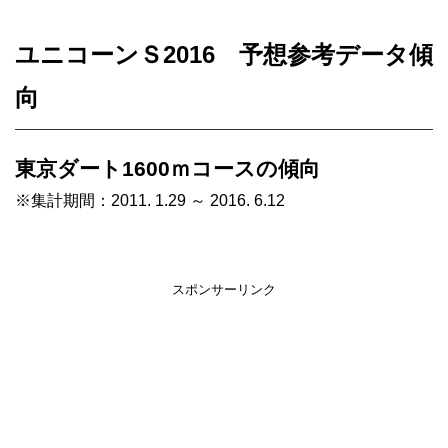
ユニコーンＳ2016 予想参考データ傾
向
東京ダート1600ｍコースの傾向
※集計期間：2011. 1.29 ～ 2016. 6.12
スポンサーリンク