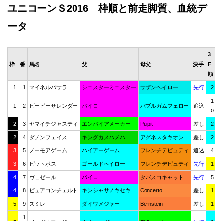
ユニコーンＳ2016 枠順と前走脚質、血統デ
ータ
3
枠
番
馬名
父
母父
決手
F
順
1
1
マイネルバサラ
シニスターミニスター
サザンヘイロー
先行
2
1
1
2
ビービーサレンダー
パイロ
バブルガムフェロー
追込
0
2
3
ヤマイチジャスティ
エンパイアメーカー
Pulpit
差し
2
2
4
ダノンフェイス
キングカメハメハ
アグネスタキオン
差し
2
3
5
ノーモアゲーム
ハイアーゲーム
フレンチデピュティ
追込
4
3
6
ピットボス
ゴールドヘイロー
フレンチデピュティ
先行
1
4
7
ヴェゼール
パイロ
タバスコキャット
先行
5
4
8
ピュアコンチェルト
キンシャサノキセキ
Concerto
差し
1
5
9
スミレ
ダイワメジャー
Bernstein
差し
1
1