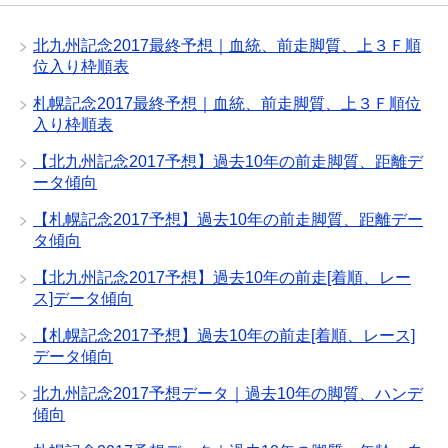
北九州記念2017最終予想｜血統、前走脚質、上３Ｆ順
位入り枠順表
札幌記念2017最終予想｜血統、前走脚質、上３Ｆ順位
入り枠順表
【北九州記念2017予想】過去10年の前走脚質、距離デ
ータ傾向
【札幌記念2017予想】過去10年の前走脚質、距離デー
タ傾向
【北九州記念2017予想】過去10年の前走[着順、レー
ス]データ傾向
【札幌記念2017予想】過去10年の前走[着順、レース]
データ傾向
北九州記念2017予想データ｜過去10年の脚質、ハンデ
傾向