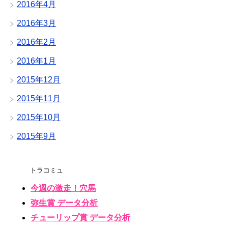
2016年4月
2016年3月
2016年2月
2016年1月
2015年12月
2015年11月
2015年10月
2015年9月
トラコミュ
今週の激走！穴馬
弥生賞 データ分析
チューリップ賞 データ分析