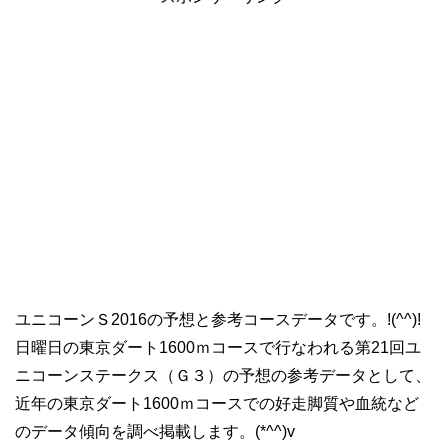
ユニコーンＳ2016の予想と参考コースデータです。!(^^)!
日曜日の東京ダート1600ｍコースで行なわれる第21回ユ
ニコーンステークス（Ｇ３）の予想の参考データとして、
近年の東京ダート1600ｍコースでの好走脚質や血統など
のデータ傾向を調べ掲載します。(*^^)v