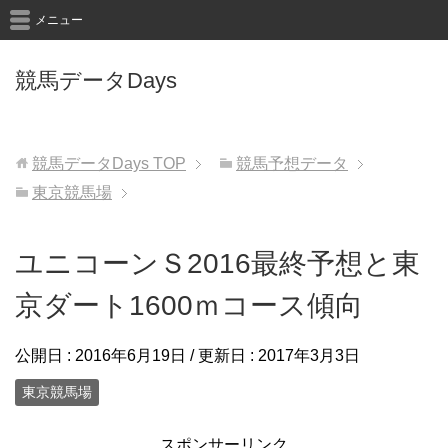
メニュー
競馬データDays
競馬データDays
TOP
競馬予想データ
東京競馬場
ユニコーンＳ2016最終予想と東
京ダート1600ｍコース傾向
公開日 :
2016年6月19日
/ 更新日 :
2017年3月3日
東京競馬場
スポンサーリンク