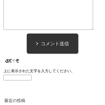
コメント送信
上に表示された文字を入力してください。
最近の投稿