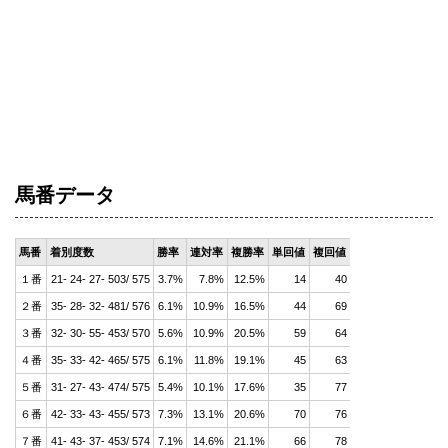
馬番データ
馬番
着別度数
勝率
連対率
複勝率
単回値
複回値
１番
21- 24- 27- 503/ 575
3.7%
7.8%
12.5%
14
40
２番
35- 28- 32- 481/ 576
6.1%
10.9%
16.5%
44
69
３番
32- 30- 55- 453/ 570
5.6%
10.9%
20.5%
59
64
４番
35- 33- 42- 465/ 575
6.1%
11.8%
19.1%
45
63
５番
31- 27- 43- 474/ 575
5.4%
10.1%
17.6%
35
77
６番
42- 33- 43- 455/ 573
7.3%
13.1%
20.6%
70
76
７番
41- 43- 37- 453/ 574
7.1%
14.6%
21.1%
66
78