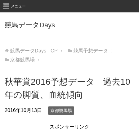
メニュー
競馬データDays
競馬データDays
TOP
競馬予想データ
京都競馬場
秋華賞2016予想データ｜過去10
年の脚質、血統傾向
2016年10月13日
京都競馬場
スポンサーリンク