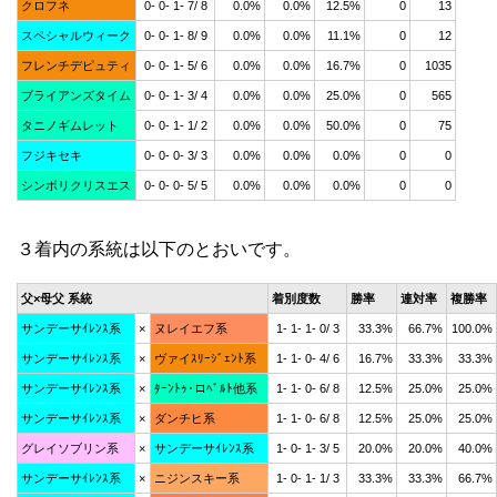
クロフネ
0- 0- 1- 7/ 8
0.0%
0.0%
12.5%
0
13
スペシャルウィーク
0- 0- 1- 8/ 9
0.0%
0.0%
11.1%
0
12
フレンチデピュティ
0- 0- 1- 5/ 6
0.0%
0.0%
16.7%
0
1035
ブライアンズタイム
0- 0- 1- 3/ 4
0.0%
0.0%
25.0%
0
565
タニノギムレット
0- 0- 1- 1/ 2
0.0%
0.0%
50.0%
0
75
フジキセキ
0- 0- 0- 3/ 3
0.0%
0.0%
0.0%
0
0
シンボリクリスエス
0- 0- 0- 5/ 5
0.0%
0.0%
0.0%
0
0
３着内の系統は以下のとおいです。
父×母父 系統
着別度数
勝率
連対率
複勝率
サンデーサｲﾚﾝｽ系
×
ヌレイエフ系
1- 1- 1- 0/ 3
33.3%
66.7%
100.0%
サンデーサｲﾚﾝｽ系
×
ヴァイｽﾘｰｼﾞｪﾝﾄ系
1- 1- 0- 4/ 6
16.7%
33.3%
33.3%
サンデーサｲﾚﾝｽ系
×
ﾀｰﾝﾄｩ･ロﾍﾞﾙﾄ他系
1- 1- 0- 6/ 8
12.5%
25.0%
25.0%
サンデーサｲﾚﾝｽ系
×
ダンチヒ系
1- 1- 0- 6/ 8
12.5%
25.0%
25.0%
グレイソブリン系
×
サンデーサｲﾚﾝｽ系
1- 0- 1- 3/ 5
20.0%
20.0%
40.0%
サンデーサｲﾚﾝｽ系
×
ニジンスキー系
1- 0- 1- 1/ 3
33.3%
33.3%
66.7%