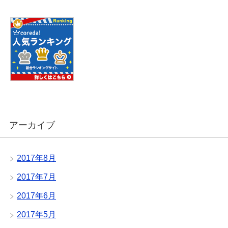
アーカイブ
2017年8月
2017年7月
2017年6月
2017年5月