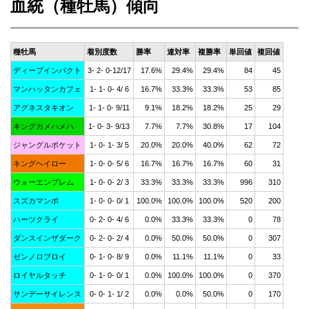
血統（種牡馬）傾向
種牡馬
着別度数
勝率
連対率
複勝率
単回値
複回値
ディープインパクト
3- 2- 0-12/17
17.6%
29.4%
29.4%
84
45
マンハッタンカフェ
1- 1- 0- 4/ 6
16.7%
33.3%
33.3%
53
85
アグネスタキオン
1- 1- 0- 9/11
9.1%
18.2%
18.2%
25
29
キングカメハメハ
1- 0- 3- 9/13
7.7%
7.7%
30.8%
17
104
ジャングルポケット
1- 0- 1- 3/ 5
20.0%
20.0%
40.0%
62
72
キングヘイロー
1- 0- 0- 5/ 6
16.7%
16.7%
16.7%
60
31
ウォーエンブレム
1- 0- 0- 2/ 3
33.3%
33.3%
33.3%
996
310
スズカマンボ
1- 0- 0- 0/ 1
100.0%
100.0%
100.0%
520
200
ハーツクライ
0- 2- 0- 4/ 6
0.0%
33.3%
33.3%
0
78
ダンスインザダーク
0- 2- 0- 2/ 4
0.0%
50.0%
50.0%
0
307
ゼンノロブロイ
0- 1- 0- 8/ 9
0.0%
11.1%
11.1%
0
33
ロイヤルタッチ
0- 1- 0- 0/ 1
0.0%
100.0%
100.0%
0
370
サンデーサイレンス
0- 0- 1- 1/ 2
0.0%
0.0%
50.0%
0
170