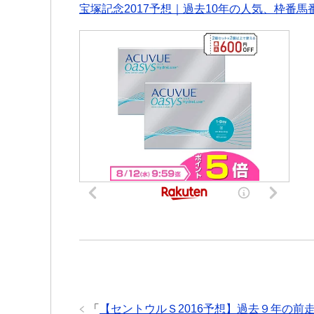
宝塚記念2017予想｜過去10年の人気、枠番馬
「
【セントウルＳ2016予想】過去９年の前走