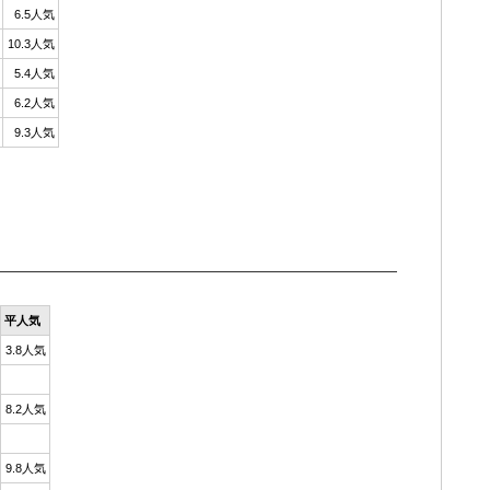
6.5人気
10.3人気
5.4人気
6.2人気
9.3人気
平人気
3.8人気
8.2人気
9.8人気