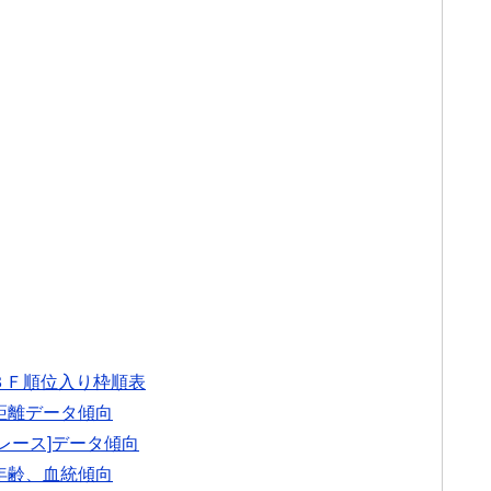
３Ｆ順位入り枠順表
、距離データ傾向
、レース]データ傾向
、年齢、血統傾向