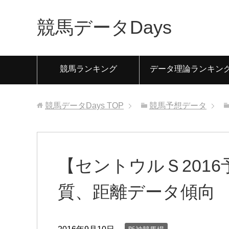
競馬データDays
競馬ランキング
データ理論ランキン
競馬データDays
TOP
競馬予想データ
【セントウルＳ201
質、距離データ傾向