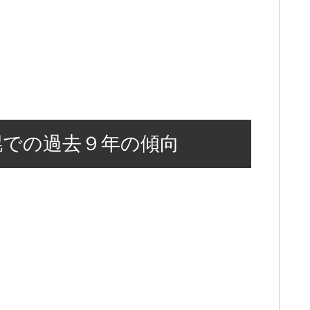
幌での過去９年の傾向