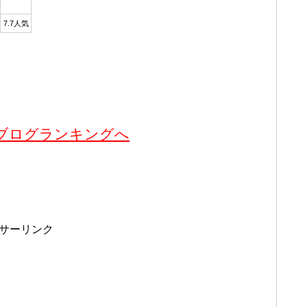
7.7人気
ブログランキングへ
サーリンク