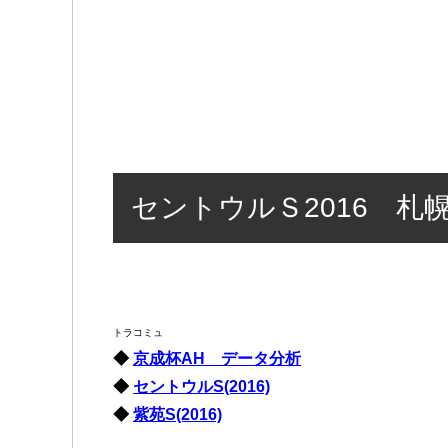
セントウルＳ2016 札
トラコミュ
◆
京成杯AH データ分析
◆
セントウルS(2016)
◆
紫苑S(2016)