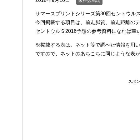
2016年9月10日
阪神競馬場
サマースプリントシリーズ第30回セントウルス
今回掲載する項目は、前走脚質、前走距離の
セントウルＳ2016予想の参考資料になれば幸
※掲載する表は、ネット等で調べた情報を用
ですので、ネットのあちこちに同じような表
スポ