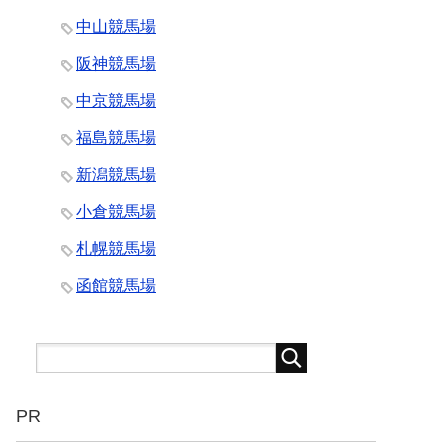
中山競馬場
阪神競馬場
中京競馬場
福島競馬場
新潟競馬場
小倉競馬場
札幌競馬場
函館競馬場
PR