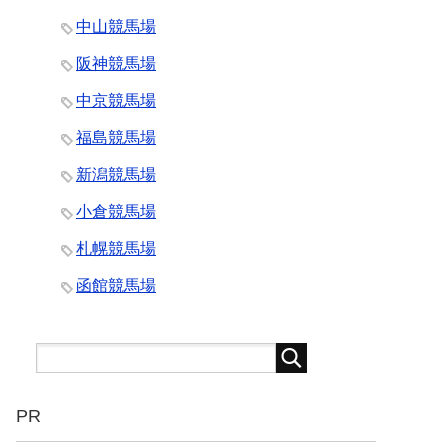
中山競馬場
阪神競馬場
中京競馬場
福島競馬場
新潟競馬場
小倉競馬場
札幌競馬場
函館競馬場
PR