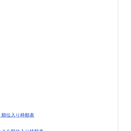
Ｆ順位入り枠順表