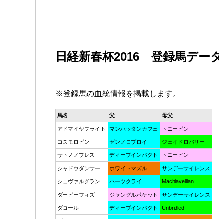
日経新春杯2016 登録馬デー
※登録馬の血統情報を掲載します。
馬名
父
母父
アドマイヤフライト
マンハッタンカフェ
トニービン
コスモロビン
ゼンノロブロイ
ジェイドロバリー
サトノノブレス
ディープインパクト
トニービン
シャドウダンサー
ホワイトマズル
サンデーサイレンス
シュヴァルグラン
ハーツクライ
Machiavellian
ダービーフィズ
ジャングルポケット
サンデーサイレンス
ダコール
ディープインパクト
Unbridled