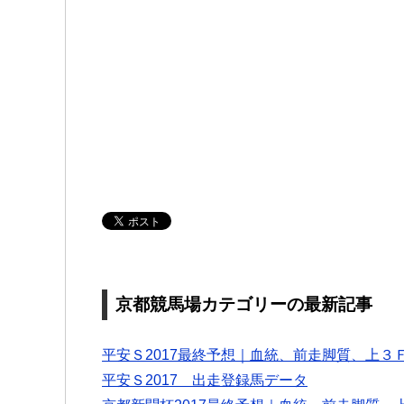
京都競馬場カテゴリーの最新記事
平安Ｓ2017最終予想｜血統、前走脚質、上３
平安Ｓ2017 出走登録馬データ