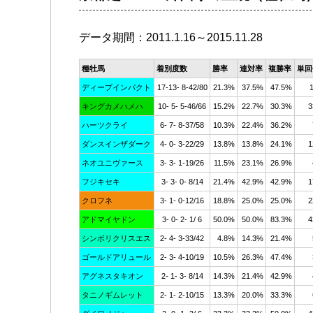
データ期間：2011.1.16～2015.11.28
種牡馬
着別度数
勝率
連対率
複勝率
単回
ディープインパクト
17-13- 8-42/80
21.3%
37.5%
47.5%
1
キングカメハメハ
10- 5- 5-46/66
15.2%
22.7%
30.3%
3
ハーツクライ
6- 7- 8-37/58
10.3%
22.4%
36.2%
ダンスインザダーク
4- 0- 3-22/29
13.8%
13.8%
24.1%
1
ネオユニヴァース
3- 3- 1-19/26
11.5%
23.1%
26.9%
フジキセキ
3- 3- 0- 8/14
21.4%
42.9%
42.9%
1
クロフネ
3- 1- 0-12/16
18.8%
25.0%
25.0%
2
アドマイヤドン
3- 0- 2- 1/ 6
50.0%
50.0%
83.3%
4
シンボリクリスエス
2- 4- 3-33/42
4.8%
14.3%
21.4%
ゴールドアリュール
2- 3- 4-10/19
10.5%
26.3%
47.4%
アグネスタキオン
2- 1- 3- 8/14
14.3%
21.4%
42.9%
タニノギムレット
2- 1- 2-10/15
13.3%
20.0%
33.3%