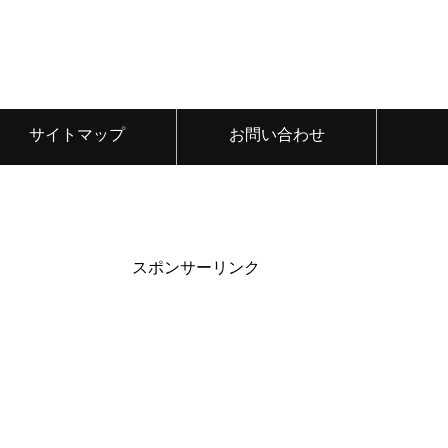
サイトマップ
お問い合わせ
スポンサーリンク