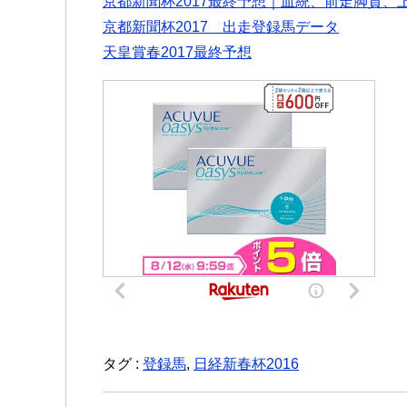
京都新聞杯2017最終予想｜血統、前走脚質、
京都新聞杯2017 出走登録馬データ
天皇賞春2017最終予想
タグ :
登録馬
,
日経新春杯2016