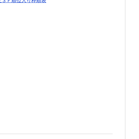
上３Ｆ順位入り枠順表