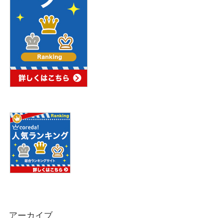
アーカイブ