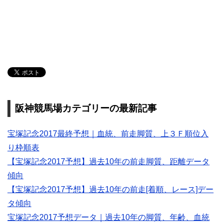
阪神競馬場カテゴリーの最新記事
宝塚記念2017最終予想｜血統、前走脚質、上３Ｆ順位入
り枠順表
【宝塚記念2017予想】過去10年の前走脚質、距離データ
傾向
【宝塚記念2017予想】過去10年の前走[着順、レース]デー
タ傾向
宝塚記念2017予想データ｜過去10年の脚質、年齢、血統