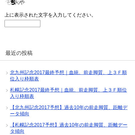
上に表示された文字を入力してください。
最近の投稿
北九州記念2017最終予想｜血統、前走脚質、上３Ｆ順
位入り枠順表
札幌記念2017最終予想｜血統、前走脚質、上３Ｆ順位
入り枠順表
【北九州記念2017予想】過去10年の前走脚質、距離デ
ータ傾向
【札幌記念2017予想】過去10年の前走脚質、距離デー
タ傾向