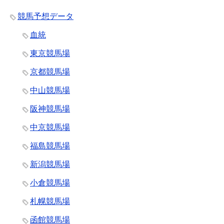
競馬予想データ
血統
東京競馬場
京都競馬場
中山競馬場
阪神競馬場
中京競馬場
福島競馬場
新潟競馬場
小倉競馬場
札幌競馬場
函館競馬場