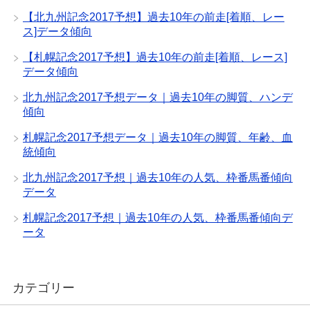
【北九州記念2017予想】過去10年の前走[着順、レー
ス]データ傾向
【札幌記念2017予想】過去10年の前走[着順、レース]
データ傾向
北九州記念2017予想データ｜過去10年の脚質、ハンデ
傾向
札幌記念2017予想データ｜過去10年の脚質、年齢、血
統傾向
北九州記念2017予想｜過去10年の人気、枠番馬番傾向
データ
札幌記念2017予想｜過去10年の人気、枠番馬番傾向デ
ータ
カテゴリー