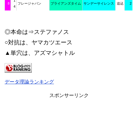
1
8
フレージャパン
ブライアンズタイム
サンデーサイレンス
追込
2
4
◎本命は⇒ステファノス
○対抗は、ヤマカツエース
▲単穴は、アズマシャトル
データ理論ランキング
スポンサーリンク