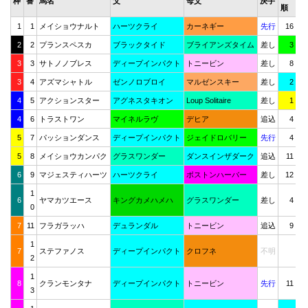
枠
番
馬名
父
母父
決手
順
1
1
メイショウナルト
ハーツクライ
カーネギー
先行
16
2
2
プランスペスカ
ブラックタイド
ブライアンズタイム
差し
3
3
3
サトノノブレス
ディープインパクト
トニービン
差し
8
3
4
アズマシャトル
ゼンノロブロイ
マルゼンスキー
差し
2
4
5
アクションスター
アグネスタキオン
Loup Solitaire
差し
1
4
6
トラストワン
マイネルラヴ
デヒア
追込
4
5
7
パッションダンス
ディープインパクト
ジェイドロバリー
先行
4
5
8
メイショウカンパク
グラスワンダー
ダンスインザダーク
追込
11
6
9
マジェスティハーツ
ハーツクライ
ボストンハーバー
差し
12
1
6
ヤマカツエース
キングカメハメハ
グラスワンダー
差し
4
0
7
11
フラガラッハ
デュランダル
トニービン
追込
9
1
7
ステファノス
ディープインパクト
クロフネ
不明
2
1
8
クランモンタナ
ディープインパクト
トニービン
先行
11
3