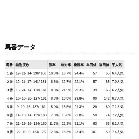
馬番データ
馬番
着別度数
勝率
連対率
複勝率
単回値
複回値
平人気
１番
19- 11- 14- 136/ 180
10.6%
16.7%
24.4%
57
55
6.4人気
２番
12- 11- 17- 141/ 181
6.6%
12.7%
22.1%
57
85
7.0人気
３番
15- 24- 14- 128/ 181
8.3%
21.5%
29.3%
39
66
6.2人気
４番
16- 18- 20- 127/ 181
8.8%
18.8%
29.8%
90
142
6.7人気
５番
9- 19- 16- 137/ 181
5.0%
15.5%
24.3%
29
80
7.1人気
６番
14- 13- 14- 139/ 180
7.8%
15.0%
22.8%
50
74
7.2人気
７番
21- 19- 16- 124/ 180
11.7%
22.2%
31.1%
63
85
6.1人気
８番
22- 10- 9- 134/ 175
12.6%
18.3%
23.4%
101
59
7.4人気