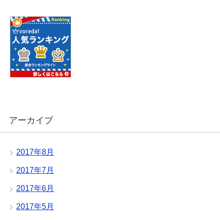
アーカイブ
2017年8月
2017年7月
2017年6月
2017年5月