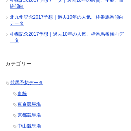
札幌記念2017予想データ｜過去10年の脚質、年齢、血
統傾向
北九州記念2017予想｜過去10年の人気、枠番馬番傾向
データ
札幌記念2017予想｜過去10年の人気、枠番馬番傾向デ
ータ
カテゴリー
競馬予想データ
血統
東京競馬場
京都競馬場
中山競馬場