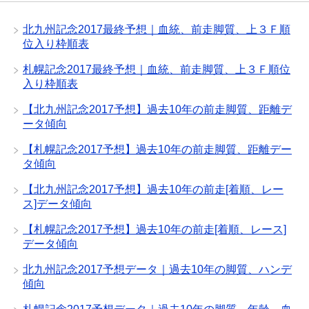
北九州記念2017最終予想｜血統、前走脚質、上３Ｆ順
位入り枠順表
札幌記念2017最終予想｜血統、前走脚質、上３Ｆ順位
入り枠順表
【北九州記念2017予想】過去10年の前走脚質、距離デ
ータ傾向
【札幌記念2017予想】過去10年の前走脚質、距離デー
タ傾向
【北九州記念2017予想】過去10年の前走[着順、レー
ス]データ傾向
【札幌記念2017予想】過去10年の前走[着順、レース]
データ傾向
北九州記念2017予想データ｜過去10年の脚質、ハンデ
傾向