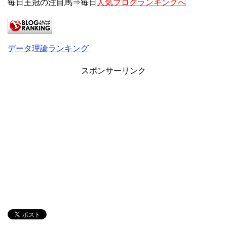
毎日王冠の注目馬⇒毎日
人気ブログランキングへ
データ理論ランキング
スポンサーリンク