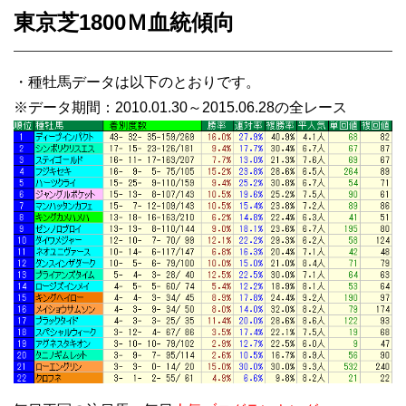
東京芝1800Ｍ血統傾向
・種牡馬データは以下のとおりです。
※データ期間：2010.01.30～2015.06.28の全レース