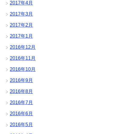
2017年4月
2017年3月
2017年2月
2017年1月
2016年12月
2016年11月
2016年10月
2016年9月
2016年8月
2016年7月
2016年6月
2016年5月