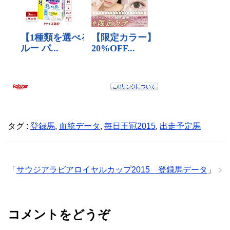
タグ :
登録馬
,
血統データ
,
毎日王冠2015
,
出走予定馬
「
サウジアラビアロイヤルカップ2015 登録馬データ
」
コメントをどうぞ