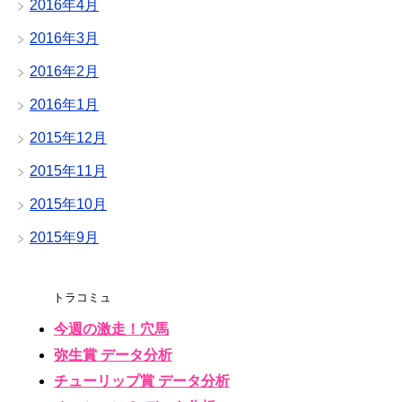
2016年4月
2016年3月
2016年2月
2016年1月
2015年12月
2015年11月
2015年10月
2015年9月
トラコミュ
今週の激走！穴馬
弥生賞 データ分析
チューリップ賞 データ分析