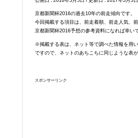
公開日 :
2016年5月5日
/ 更新日 :
2017年3月3
京都新聞杯2016の過去10年の前走傾向です。
今回掲載する項目は、前走着順、前走人気、
京都新聞杯2016予想の参考資料になれば幸い
※掲載する表は、ネット等で調べた情報を用
ですので、ネットのあちこちに同じような表
スポンサーリンク