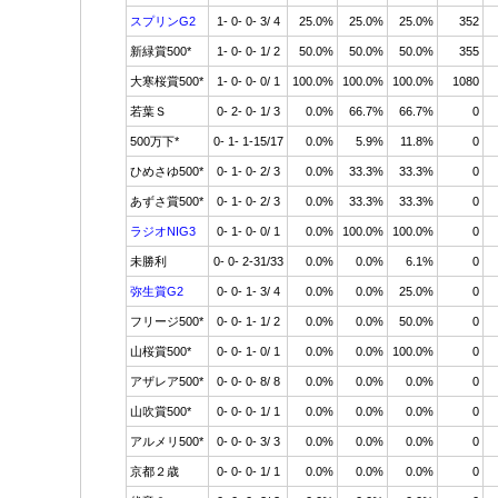
スプリンG2
1- 0- 0- 3/ 4
25.0%
25.0%
25.0%
352
新緑賞500*
1- 0- 0- 1/ 2
50.0%
50.0%
50.0%
355
大寒桜賞500*
1- 0- 0- 0/ 1
100.0%
100.0%
100.0%
1080
若葉Ｓ
0- 2- 0- 1/ 3
0.0%
66.7%
66.7%
0
500万下*
0- 1- 1-15/17
0.0%
5.9%
11.8%
0
ひめさゆ500*
0- 1- 0- 2/ 3
0.0%
33.3%
33.3%
0
あずさ賞500*
0- 1- 0- 2/ 3
0.0%
33.3%
33.3%
0
ラジオNIG3
0- 1- 0- 0/ 1
0.0%
100.0%
100.0%
0
未勝利
0- 0- 2-31/33
0.0%
0.0%
6.1%
0
弥生賞G2
0- 0- 1- 3/ 4
0.0%
0.0%
25.0%
0
フリージ500*
0- 0- 1- 1/ 2
0.0%
0.0%
50.0%
0
山桜賞500*
0- 0- 1- 0/ 1
0.0%
0.0%
100.0%
0
アザレア500*
0- 0- 0- 8/ 8
0.0%
0.0%
0.0%
0
山吹賞500*
0- 0- 0- 1/ 1
0.0%
0.0%
0.0%
0
アルメリ500*
0- 0- 0- 3/ 3
0.0%
0.0%
0.0%
0
京都２歳
0- 0- 0- 1/ 1
0.0%
0.0%
0.0%
0