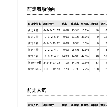
前走着順傾向
前確定着順
着別度数
勝率
連対率
複勝率
単回値
複回
前走１着
6- 4- 4- 61/ 75
8.0%
13.3%
18.7%
48
6
前走２着
0- 1- 2- 6/ 9
0.0%
11.1%
33.3%
0
12
前走３着
0- 1- 0- 11/ 12
0.0%
8.3%
8.3%
0
3
前走４着
0- 2- 1- 4/ 7
0.0%
28.6%
42.9%
0
8
前走５着
1- 0- 2- 4/ 7
14.3%
14.3%
42.9%
48
10
前走6～9着
2- 2- 1- 23/ 28
7.1%
14.3%
17.9%
33
4
前走10着～
1- 0- 0- 12/ 13
7.7%
7.7%
7.7%
108
2
前走人気
前走人気
着別度数
勝率
連対率
複勝率
単回値
複回