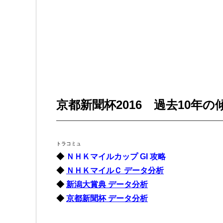
京都新聞杯2016 過去10年の
トラコミュ
◆
ＮＨＫマイルカップ GI 攻略
◆
ＮＨＫマイルＣ データ分析
◆
新潟大賞典 データ分析
◆
京都新聞杯 データ分析