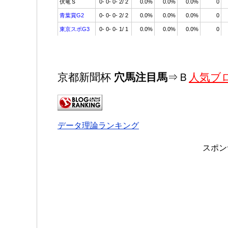
伏竜Ｓ
0- 0- 0- 2/ 2
0.0%
0.0%
0.0%
0
青葉賞G2
0- 0- 0- 2/ 2
0.0%
0.0%
0.0%
0
東京スポG3
0- 0- 0- 1/ 1
0.0%
0.0%
0.0%
0
京都新聞杯
穴馬注目馬
⇒Ｂ
人気ブ
データ理論ランキング
スポン