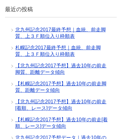
最近の投稿
北九州記念2017最終予想｜血統、前走脚
質、上３Ｆ順位入り枠順表
札幌記念2017最終予想｜血統、前走脚
質、上３Ｆ順位入り枠順表
【北九州記念2017予想】過去10年の前走
脚質、距離データ傾向
【札幌記念2017予想】過去10年の前走脚
質、距離データ傾向
【北九州記念2017予想】過去10年の前走
[着順、レース]データ傾向
【札幌記念2017予想】過去10年の前走[着
順、レース]データ傾向
北九州記念2017予想データ｜過去10年の