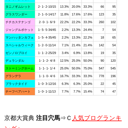
タニノギムレット
2- 1- 2-10/15
13.3%
20.0%
33.3%
66
95
グラスワンダー
2- 1- 0-14/17
11.8%
17.6%
17.6%
123
35
チチカステナンゴ
2- 0- 1- 6/ 9
22.2%
22.2%
33.3%
260
102
ジャングルポケット
1- 5- 5-34/45
2.2%
13.3%
24.4%
7
54
マンハッタンカフェ
1- 5- 4-35/45
2.2%
13.3%
22.2%
18
65
スペシャルウィーク
1- 2- 0-11/14
7.1%
21.4%
21.4%
142
54
ゼンノロブロイ
1- 1- 2-25/29
3.4%
6.9%
13.8%
19
35
デュランダル
1- 1- 2- 4/ 8
12.5%
25.0%
50.0%
90
120
ストーミングホーム
1- 1- 1- 1/ 4
25.0%
50.0%
75.0%
547
545
グランデラ
1- 1- 0- 4/ 6
16.7%
33.3%
33.3%
778
196
ブラックタイド
1- 0- 3-12/16
6.3%
6.3%
25.0%
22
45
チーフベアハート
1- 0- 1-11/13
7.7%
7.7%
15.4%
74
47
京都大賞典
注目穴馬
⇒Ｃ
人気ブログランキ