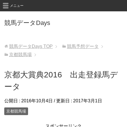
メニュー
競馬データDays
競馬データDays
TOP
競馬予想データ
京都競馬場
京都大賞典2016 出走登録馬デ
ータ
公開日 :
2016年10月4日
/ 更新日 :
2017年3月1日
京都競馬場
スポンサーリンク