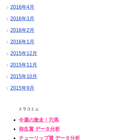
2016年4月
2016年3月
2016年2月
2016年1月
2015年12月
2015年11月
2015年10月
2015年9月
トラコミュ
今週の激走！穴馬
弥生賞 データ分析
チューリップ賞 データ分析