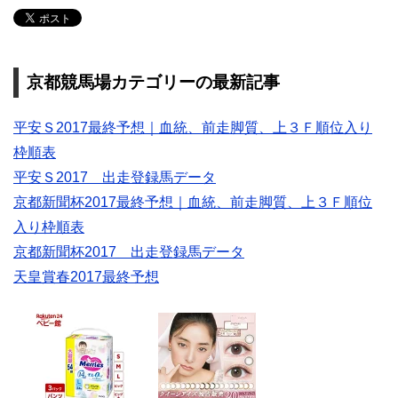
京都競馬場カテゴリーの最新記事
平安Ｓ2017最終予想｜血統、前走脚質、上３Ｆ順位入り
枠順表
平安Ｓ2017 出走登録馬データ
京都新聞杯2017最終予想｜血統、前走脚質、上３Ｆ順位
入り枠順表
京都新聞杯2017 出走登録馬データ
天皇賞春2017最終予想