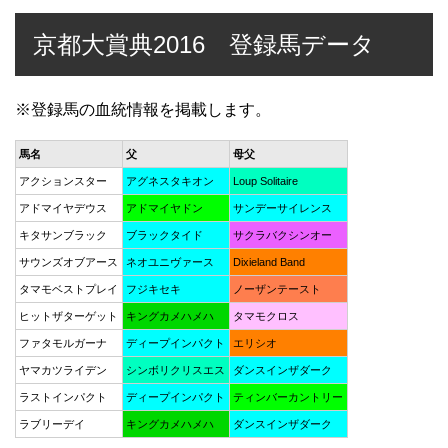
京都大賞典2016 登録馬データ
※登録馬の血統情報を掲載します。
馬名
父
母父
アクションスター
アグネスタキオン
Loup Solitaire
アドマイヤデウス
アドマイヤドン
サンデーサイレンス
キタサンブラック
ブラックタイド
サクラバクシンオー
サウンズオブアース
ネオユニヴァース
Dixieland Band
タマモベストプレイ
フジキセキ
ノーザンテースト
ヒットザターゲット
キングカメハメハ
タマモクロス
ファタモルガーナ
ディープインパクト
エリシオ
ヤマカツライデン
シンボリクリスエス
ダンスインザダーク
ラストインパクト
ディープインパクト
ティンバーカントリー
ラブリーデイ
キングカメハメハ
ダンスインザダーク