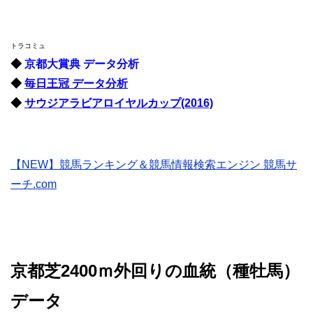
トラコミュ
◆
京都大賞典 データ分析
◆
毎日王冠 データ分析
◆
サウジアラビアロイヤルカップ(2016)
【NEW】競馬ランキング＆競馬情報検索エンジン 競馬サ
ーチ.com
京都芝2400ｍ外回りの血統（種牡馬）
データ