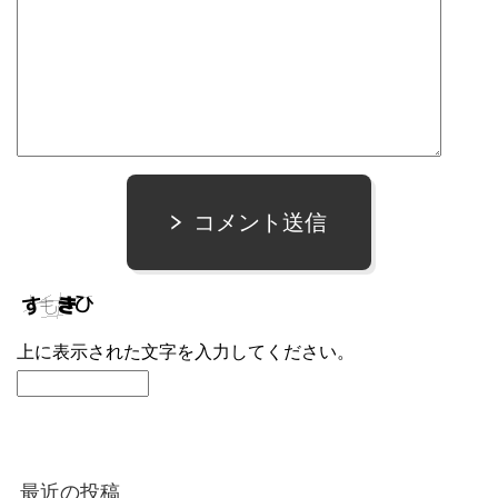
コメント送信
上に表示された文字を入力してください。
最近の投稿