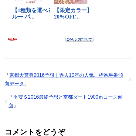
「
京都大賞典2016予想｜過去10年の人気、枠番馬番傾
向データ
」
「
平安Ｓ2016最終予想と京都ダート1900ｍコース傾
向
」
コメントをどうぞ