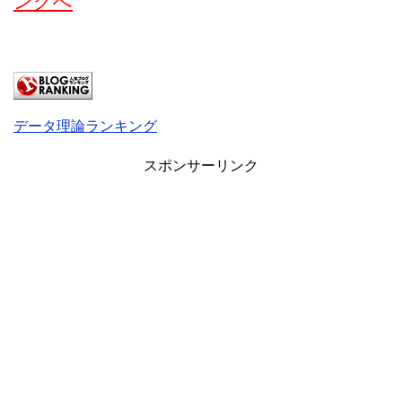
ングへ
データ理論ランキング
スポンサーリンク