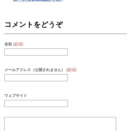
コメントをどうぞ
名前
(必須)
メールアドレス（公開されません）
(必須)
ウェブサイト