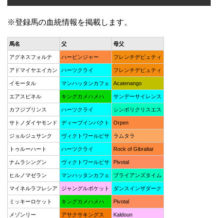
※登録馬の血統情報を掲載します。
馬名
父
母父
アグネスフォルテ
ハービンジャー
フレンチデピュティ
アドマイヤエイカン
ハーツクライ
フレンチデピュティ
イモータル
マンハッタンカフェ
Acatenango
エアスピネル
キングカメハメハ
サンデーサイレンス
カフジプリンス
ハーツクライ
シンボリクリスエス
サトノダイヤモンド
ディープインパクト
Orpen
ジョルジュサンク
ヴィクトワールピサ
ラムタラ
トゥルーハート
ハーツクライ
Rock of Gibraltar
ナムラシングン
ヴィクトワールピサ
Pivotal
ヒルノマゼラン
マンハッタンカフェ
ブライアンズタイム
マイネルラフレシア
ジャングルポケット
ダンスインザダーク
ミッキーロケット
キングカメハメハ
Pivotal
メゾンリー
アサクサキングス
Kaldoun