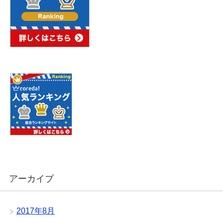
アーカイブ
2017年8月