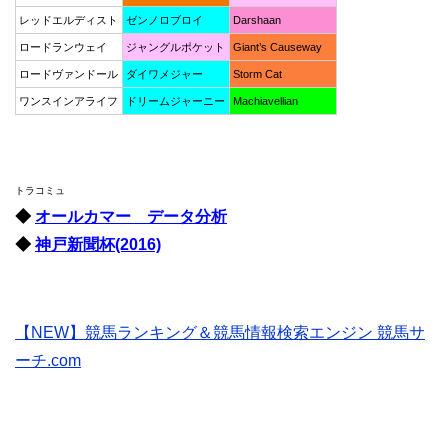
レッドエルディスト
ゼンノロブロイ
Darshaan
ロードランウェイ
ジャングルポケット
Giant’s Causeway
ロードヴァンドール
ダイワメジャー
Storm Cat
ワンスインアライフ
ドリームジャーニー
Machiavellian
トラコミュ
◆
オールカマー データ分析
◆
神戸新聞杯(2016)
【NEW】競馬ランキング＆競馬情報検索エンジン 競馬サ
ーチ.com