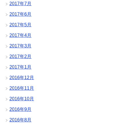
2017年7月
2017年6月
2017年5月
2017年4月
2017年3月
2017年2月
2017年1月
2016年12月
2016年11月
2016年10月
2016年9月
2016年8月