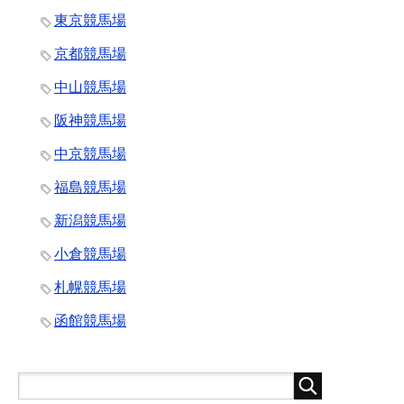
東京競馬場
京都競馬場
中山競馬場
阪神競馬場
中京競馬場
福島競馬場
新潟競馬場
小倉競馬場
札幌競馬場
函館競馬場