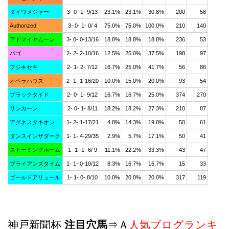
ダイワメジャー
3- 0- 1- 9/13
23.1%
23.1%
30.8%
200
58
Authorized
3- 0- 1- 0/ 4
75.0%
75.0%
100.0%
210
140
アドマイヤムーン
3- 0- 0-13/16
18.8%
18.8%
18.8%
236
53
バゴ
2- 2- 2-10/16
12.5%
25.0%
37.5%
198
97
フジキセキ
2- 1- 2- 7/12
16.7%
25.0%
41.7%
56
86
オペラハウス
2- 1- 1-16/20
10.0%
15.0%
20.0%
93
54
ブラックタイド
2- 0- 1- 9/12
16.7%
16.7%
25.0%
374
270
リンカーン
2- 0- 1- 8/11
18.2%
18.2%
27.3%
210
87
アグネスタキオン
1- 2- 1-17/21
4.8%
14.3%
19.0%
50
61
ダンスインザダーク
1- 1- 4-29/35
2.9%
5.7%
17.1%
50
41
ストーミングホーム
1- 1- 1- 6/ 9
11.1%
22.2%
33.3%
43
47
ブライアンズタイム
1- 1- 0-10/12
8.3%
16.7%
16.7%
15
33
ゴールドアリュール
1- 1- 0- 8/10
10.0%
20.0%
20.0%
317
119
神戸新聞杯
注目穴馬
⇒Ａ
人気ブログランキ