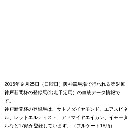
2016年９月25日（日曜日）阪神競馬場で行われる第64回
神戸新聞杯の登録馬(出走予定馬）の血統データ情報で
す。
神戸新聞杯の登録馬は、サトノダイヤモンド、エアスピネ
ル、レッドエルディスト、アドマイヤエイカン、イモータ
ルなど17頭が登録しています。（フルゲート18頭）