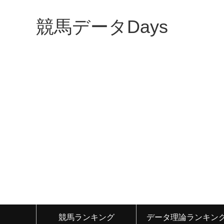
競馬データDays
競馬ランキング
データ理論ランキン