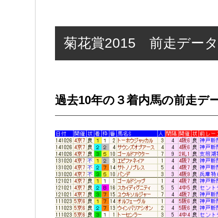
菊花賞2015 前走デー
過去10年の３着内馬の前走デ