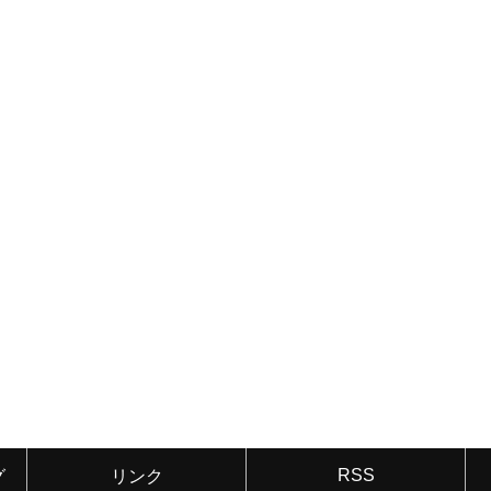
RSS
グ
リンク