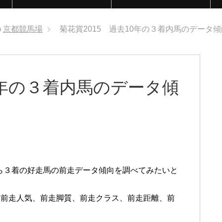
京都競馬場
菊花賞2015 過去10年の３着内馬のデータ傾
0年の３着内馬のデータ傾
から３着の好走馬の前走データ傾向を調べてみたいと
、前走人気、前走脚質、前走クラス、前走距離、前