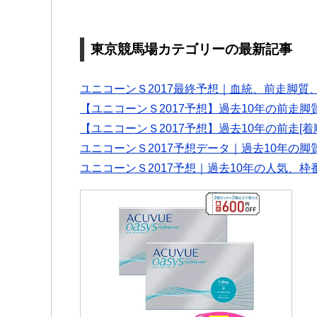
東京競馬場カテゴリーの最新記事
ユニコーンＳ2017最終予想｜血統、前走脚質
【ユニコーンＳ2017予想】過去10年の前走
【ユニコーンＳ2017予想】過去10年の前走[
ユニコーンＳ2017予想データ｜過去10年の脚
ユニコーンＳ2017予想｜過去10年の人気、