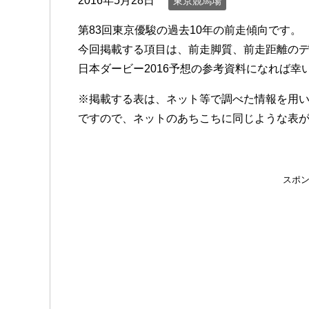
2016年5月28日
東京競馬場
第83回東京優駿の過去10年の前走傾向です。
今回掲載する項目は、前走脚質、前走距離の
日本ダービー2016予想の参考資料になれば幸
※掲載する表は、ネット等で調べた情報を用
ですので、ネットのあちこちに同じような表
スポ