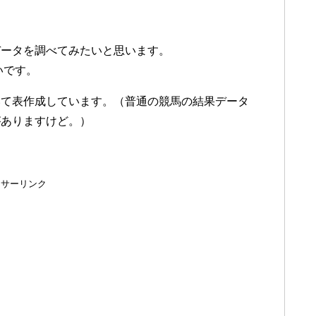
データを調べてみたいと思います。
いです。
いて表作成しています。（普通の競馬の結果データ
がありますけど。）
ンサーリンク