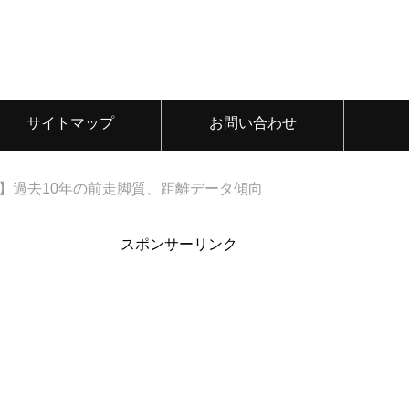
サイトマップ
お問い合わせ
想】過去10年の前走脚質、距離データ傾向
スポンサーリンク