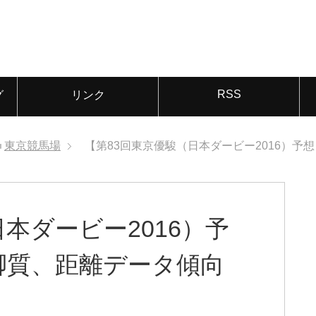
RSS
グ
リンク
東京競馬場
【第83回東京優駿（日本ダービー2016）予
本ダービー2016）予
脚質、距離データ傾向