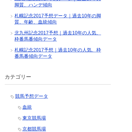
脚質、ハンデ傾向
札幌記念2017予想データ｜過去10年の脚
質、年齢、血統傾向
北九州記念2017予想｜過去10年の人気、
枠番馬番傾向データ
札幌記念2017予想｜過去10年の人気、枠
番馬番傾向データ
カテゴリー
競馬予想データ
血統
東京競馬場
京都競馬場