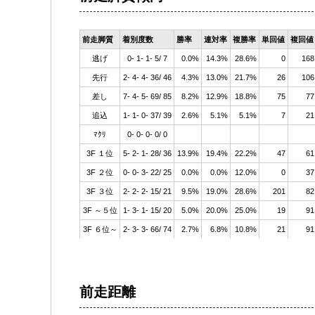
前走脚質
着別度数
勝率
連対率
複勝率
単回値
複回値
逃げ
0- 1- 1- 5/ 7
0.0%
14.3%
28.6%
0
168
先行
2- 4- 4- 36/ 46
4.3%
13.0%
21.7%
26
106
差し
7- 4- 5- 69/ 85
8.2%
12.9%
18.8%
75
77
追込
1- 1- 0- 37/ 39
2.6%
5.1%
5.1%
7
21
ﾏｸﾘ
0- 0- 0- 0/ 0
3F １位
5- 2- 1- 28/ 36
13.9%
19.4%
22.2%
47
61
3F ２位
0- 0- 3- 22/ 25
0.0%
0.0%
12.0%
0
37
3F ３位
2- 2- 2- 15/ 21
9.5%
19.0%
28.6%
201
82
3F ～５位
1- 3- 1- 15/ 20
5.0%
20.0%
25.0%
19
91
3F ６位～
2- 3- 3- 66/ 74
2.7%
6.8%
10.8%
21
91
前走距離