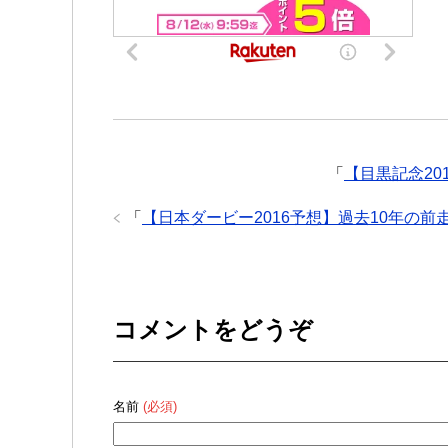
「
【目黒記念20
「
【日本ダービー2016予想】過去10年の前
コメントをどうぞ
名前
(必須)