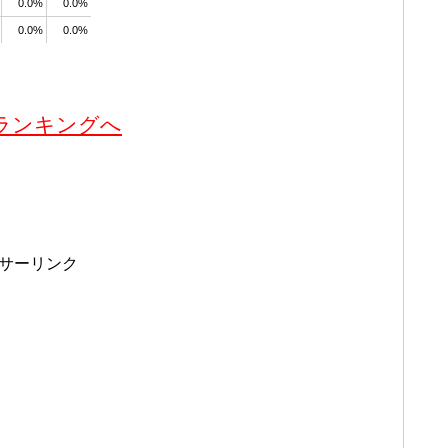
0.0%
0.0%
0.0%
0.0%
ランキングへ
サーリンク