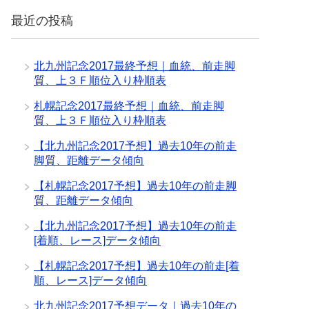
最近の投稿
北九州記念2017最終予想｜血統、前走脚
質、上３Ｆ順位入り枠順表
札幌記念2017最終予想｜血統、前走脚
質、上３Ｆ順位入り枠順表
【北九州記念2017予想】過去10年の前走
脚質、距離データ傾向
【札幌記念2017予想】過去10年の前走脚
質、距離データ傾向
【北九州記念2017予想】過去10年の前走
[着順、レース]データ傾向
【札幌記念2017予想】過去10年の前走[着
順、レース]データ傾向
北九州記念2017予想データ｜過去10年の