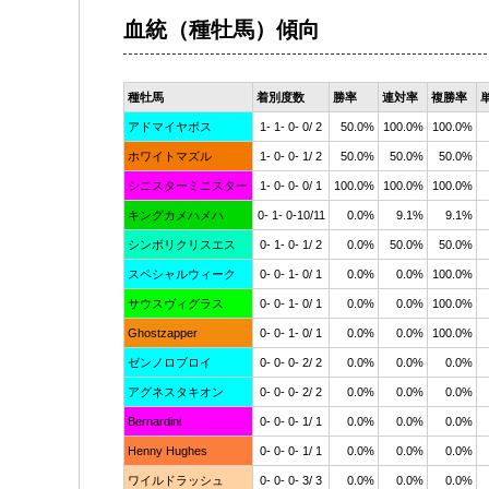
血統（種牡馬）傾向
種牡馬
着別度数
勝率
連対率
複勝率
アドマイヤボス
1- 1- 0- 0/ 2
50.0%
100.0%
100.0%
ホワイトマズル
1- 0- 0- 1/ 2
50.0%
50.0%
50.0%
シニスターミニスター
1- 0- 0- 0/ 1
100.0%
100.0%
100.0%
キングカメハメハ
0- 1- 0-10/11
0.0%
9.1%
9.1%
シンボリクリスエス
0- 1- 0- 1/ 2
0.0%
50.0%
50.0%
スペシャルウィーク
0- 0- 1- 0/ 1
0.0%
0.0%
100.0%
サウスヴィグラス
0- 0- 1- 0/ 1
0.0%
0.0%
100.0%
Ghostzapper
0- 0- 1- 0/ 1
0.0%
0.0%
100.0%
ゼンノロブロイ
0- 0- 0- 2/ 2
0.0%
0.0%
0.0%
アグネスタキオン
0- 0- 0- 2/ 2
0.0%
0.0%
0.0%
Bernardini
0- 0- 0- 1/ 1
0.0%
0.0%
0.0%
Henny Hughes
0- 0- 0- 1/ 1
0.0%
0.0%
0.0%
ワイルドラッシュ
0- 0- 0- 3/ 3
0.0%
0.0%
0.0%