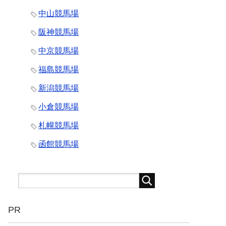
中山競馬場
阪神競馬場
中京競馬場
福島競馬場
新潟競馬場
小倉競馬場
札幌競馬場
函館競馬場
PR