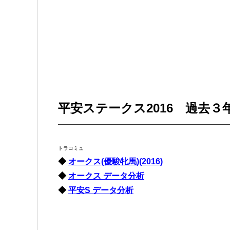
平安ステークス2016 過去３
トラコミュ
◆
オークス(優駿牝馬)(2016)
◆
オークス データ分析
◆
平安S データ分析