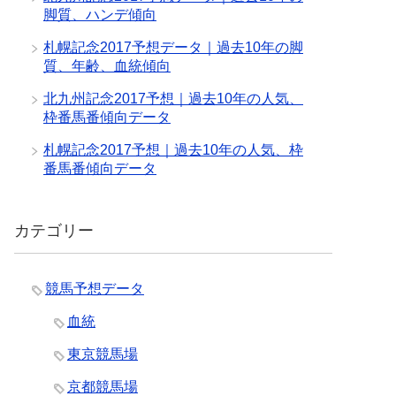
脚質、ハンデ傾向
札幌記念2017予想データ｜過去10年の脚
質、年齢、血統傾向
北九州記念2017予想｜過去10年の人気、
枠番馬番傾向データ
札幌記念2017予想｜過去10年の人気、枠
番馬番傾向データ
カテゴリー
競馬予想データ
血統
東京競馬場
京都競馬場