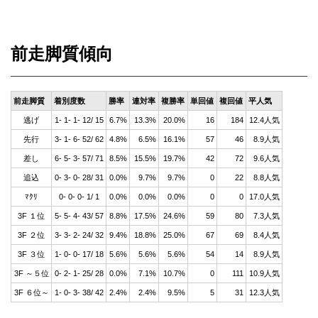
前走脚質傾向
前走脚質
着別度数
勝率
連対率
複勝率
単回値
複回値
平人気
逃げ
1- 1- 1- 12/ 15
6.7%
13.3%
20.0%
16
184
12.4人気
先行
3- 1- 6- 52/ 62
4.8%
6.5%
16.1%
57
46
8.9人気
差し
6- 5- 3- 57/ 71
8.5%
15.5%
19.7%
42
72
9.6人気
追込
0- 3- 0- 28/ 31
0.0%
9.7%
9.7%
0
22
8.8人気
ﾏｸﾘ
0- 0- 0- 1/ 1
0.0%
0.0%
0.0%
0
0
17.0人気
3F １位
5- 5- 4- 43/ 57
8.8%
17.5%
24.6%
59
80
7.3人気
3F ２位
3- 3- 2- 24/ 32
9.4%
18.8%
25.0%
67
69
8.4人気
3F ３位
1- 0- 0- 17/ 18
5.6%
5.6%
5.6%
54
14
8.9人気
3F ～５位
0- 2- 1- 25/ 28
0.0%
7.1%
10.7%
0
111
10.9人気
3F ６位～
1- 0- 3- 38/ 42
2.4%
2.4%
9.5%
5
31
12.3人気