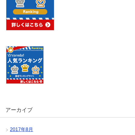
アーカイブ
2017年8月