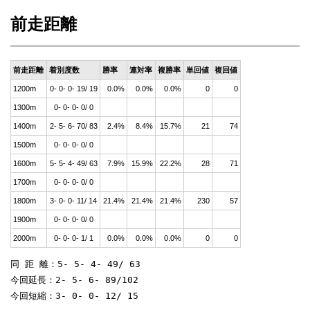
前走距離
前走距離
着別度数
勝率
連対率
複勝率
単回値
複回値
1200m
0- 0- 0- 19/ 19
0.0%
0.0%
0.0%
0
0
1300m
0- 0- 0- 0/ 0
1400m
2- 5- 6- 70/ 83
2.4%
8.4%
15.7%
21
74
1500m
0- 0- 0- 0/ 0
1600m
5- 5- 4- 49/ 63
7.9%
15.9%
22.2%
28
71
1700m
0- 0- 0- 0/ 0
1800m
3- 0- 0- 11/ 14
21.4%
21.4%
21.4%
230
57
1900m
0- 0- 0- 0/ 0
2000m
0- 0- 0- 1/ 1
0.0%
0.0%
0.0%
0
0
同 距 離：5- 5- 4- 49/ 63
今回延長：2- 5- 6- 89/102
今回短縮：3- 0- 0- 12/ 15