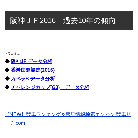
阪神ＪＦ2016 過去10年の傾向
トラコミュ
◆
阪神JF データ分析
◆
香港国際競走(2016)
◆
カペラS データ分析
◆
チャレンジカップ(G3) データ分析
【NEW】競馬ランキング＆競馬情報検索エンジン 競馬サ
ーチ.com