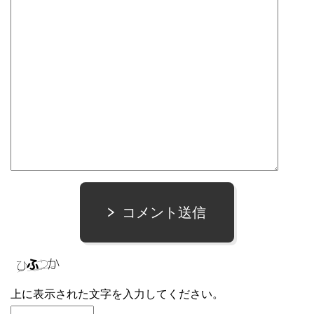
コメント送信
上に表示された文字を入力してください。