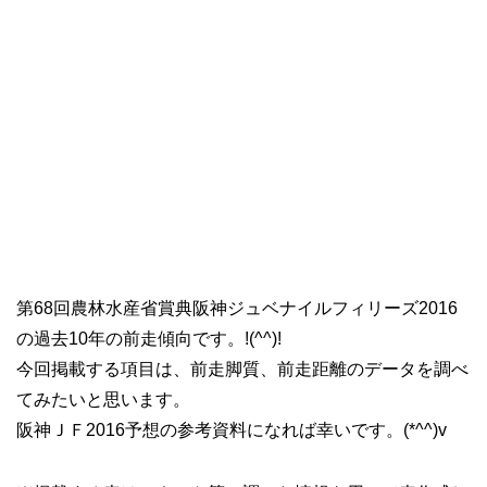
第68回農林水産省賞典阪神ジュベナイルフィリーズ2016
の過去10年の前走傾向です。!(^^)!
今回掲載する項目は、前走脚質、前走距離のデータを調べ
てみたいと思います。
阪神ＪＦ2016予想の参考資料になれば幸いです。(*^^)v