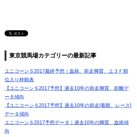
東京競馬場カテゴリーの最新記事
ユニコーンＳ2017最終予想｜血統、前走脚質、上３Ｆ順
位入り枠順表
【ユニコーンＳ2017予想】過去10年の前走脚質、距離デ
ータ傾向
【ユニコーンＳ2017予想】過去10年の前走[着順、レース]
データ傾向
ユニコーンＳ2017予想データ｜過去10年の脚質、血統傾
向