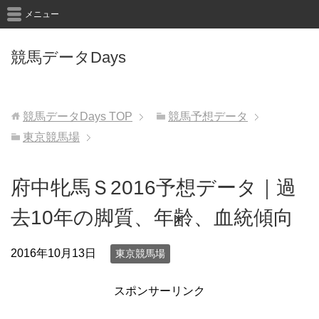
メニュー
競馬データDays
競馬データDays
TOP
競馬予想データ
東京競馬場
府中牝馬Ｓ2016予想データ｜過
去10年の脚質、年齢、血統傾向
2016年10月13日
東京競馬場
スポンサーリンク