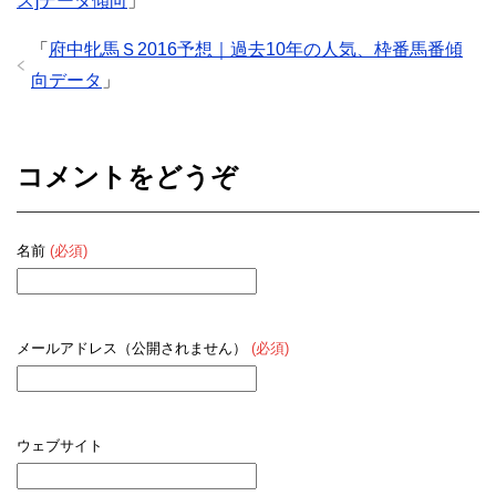
ス]データ傾向
」
「
府中牝馬Ｓ2016予想｜過去10年の人気、枠番馬番傾
向データ
」
コメントをどうぞ
名前
(必須)
メールアドレス（公開されません）
(必須)
ウェブサイト