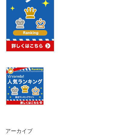
アーカイブ