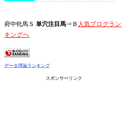
府中牝馬Ｓ
単穴注目馬
⇒Ｂ
人気ブログラン
キングへ
データ理論ランキング
スポンサーリンク