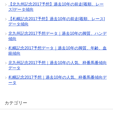
【北九州記念2017予想】過去10年の前走[着順、レー
ス]データ傾向
【札幌記念2017予想】過去10年の前走[着順、レース]
データ傾向
北九州記念2017予想データ｜過去10年の脚質、ハンデ
傾向
札幌記念2017予想データ｜過去10年の脚質、年齢、血
統傾向
北九州記念2017予想｜過去10年の人気、枠番馬番傾向
データ
札幌記念2017予想｜過去10年の人気、枠番馬番傾向デ
ータ
カテゴリー