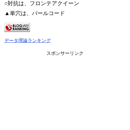
○対抗は、フロンテアクイーン
▲単穴は、パールコード
データ理論ランキング
スポンサーリンク