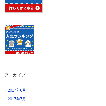
アーカイブ
2017年8月
2017年7月