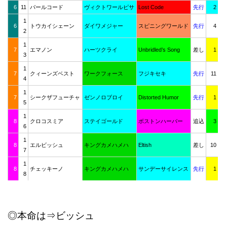
6
11
パールコード
ヴィクトワールピサ
Lost Code
先行
2
1
6
トウカイシェーン
ダイワメジャー
スピニングワールド
先行
4
2
1
7
エマノン
ハーツクライ
Unbridled’s Song
差し
1
3
1
7
クィーンズベスト
ワークフォース
フジキセキ
先行
11
4
1
7
シークザフューチャ
ゼンノロブロイ
Distorted Humor
先行
1
5
1
8
クロコスミア
ステイゴールド
ボストンハーバー
追込
3
6
1
8
エルビッシュ
キングカメハメハ
Eltish
差し
10
7
1
8
チェッキーノ
キングカメハメハ
サンデーサイレンス
先行
1
8
◎本命は⇒ビッシュ