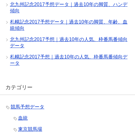
北九州記念2017予想データ｜過去10年の脚質、ハンデ
傾向
札幌記念2017予想データ｜過去10年の脚質、年齢、血
統傾向
北九州記念2017予想｜過去10年の人気、枠番馬番傾向
データ
札幌記念2017予想｜過去10年の人気、枠番馬番傾向デ
ータ
カテゴリー
競馬予想データ
血統
東京競馬場