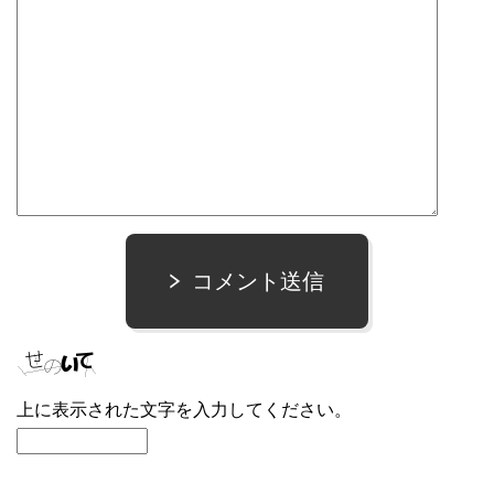
コメント送信
上に表示された文字を入力してください。