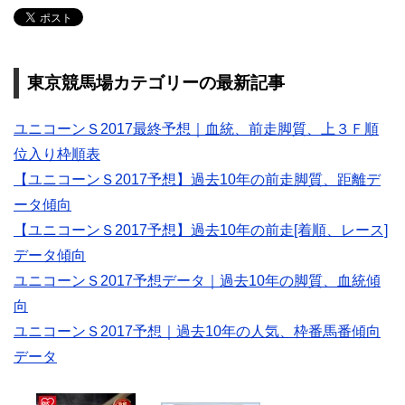
東京競馬場カテゴリーの最新記事
ユニコーンＳ2017最終予想｜血統、前走脚質、上３Ｆ順
位入り枠順表
【ユニコーンＳ2017予想】過去10年の前走脚質、距離デ
ータ傾向
【ユニコーンＳ2017予想】過去10年の前走[着順、レース]
データ傾向
ユニコーンＳ2017予想データ｜過去10年の脚質、血統傾
向
ユニコーンＳ2017予想｜過去10年の人気、枠番馬番傾向
データ