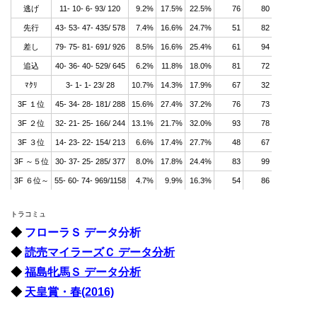
逃げ
11- 10- 6- 93/ 120
9.2%
17.5%
22.5%
76
80
先行
43- 53- 47- 435/ 578
7.4%
16.6%
24.7%
51
82
差し
79- 75- 81- 691/ 926
8.5%
16.6%
25.4%
61
94
追込
40- 36- 40- 529/ 645
6.2%
11.8%
18.0%
81
72
ﾏｸﾘ
3- 1- 1- 23/ 28
10.7%
14.3%
17.9%
67
32
3F １位
45- 34- 28- 181/ 288
15.6%
27.4%
37.2%
76
73
3F ２位
32- 21- 25- 166/ 244
13.1%
21.7%
32.0%
93
78
3F ３位
14- 23- 22- 154/ 213
6.6%
17.4%
27.7%
48
67
3F ～５位
30- 37- 25- 285/ 377
8.0%
17.8%
24.4%
83
99
3F ６位～
55- 60- 74- 969/1158
4.7%
9.9%
16.3%
54
86
トラコミュ
◆
フローラＳ データ分析
◆
読売マイラーズＣ データ分析
◆
福島牝馬Ｓ データ分析
◆
天皇賞・春(2016)