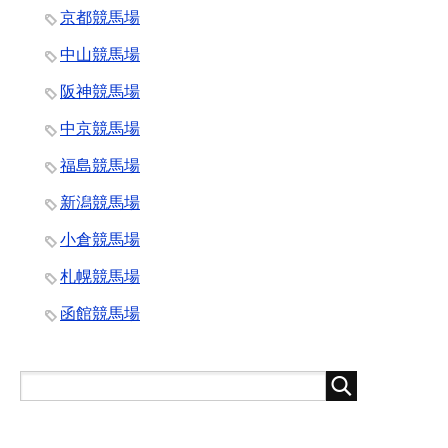
京都競馬場
中山競馬場
阪神競馬場
中京競馬場
福島競馬場
新潟競馬場
小倉競馬場
札幌競馬場
函館競馬場