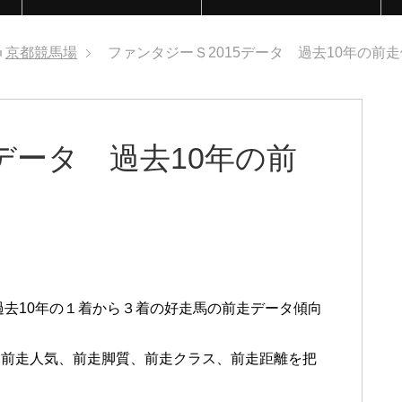
京都競馬場
ファンタジーＳ2015データ 過去10年の前
データ 過去10年の前
過去10年の１着から３着の好走馬の前走データ傾向
、前走人気、前走脚質、前走クラス、前走距離を把