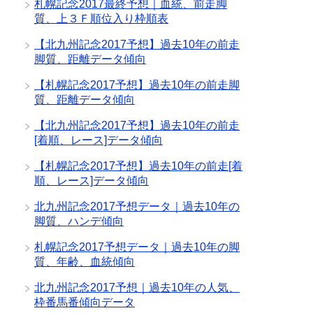
札幌記念2017最終予想｜血統、前走脚
質、上３Ｆ順位入り枠順表
【北九州記念2017予想】過去10年の前走
脚質、距離データ傾向
【札幌記念2017予想】過去10年の前走脚
質、距離データ傾向
【北九州記念2017予想】過去10年の前走
[着順、レース]データ傾向
【札幌記念2017予想】過去10年の前走[着
順、レース]データ傾向
北九州記念2017予想データ｜過去10年の
脚質、ハンデ傾向
札幌記念2017予想データ｜過去10年の脚
質、年齢、血統傾向
北九州記念2017予想｜過去10年の人気、
枠番馬番傾向データ