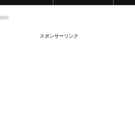
走傾向
スポンサーリンク