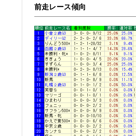
前走レース傾向