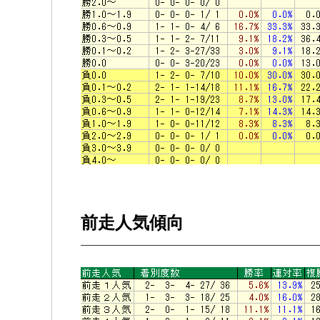
前走人気傾向