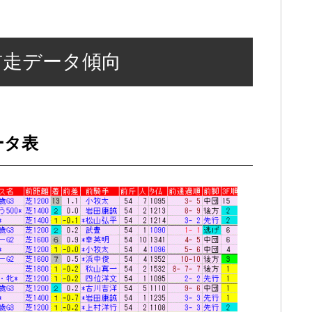
前走データ傾向
ータ表