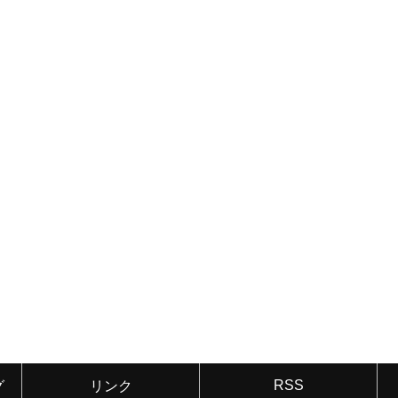
RSS
グ
リンク