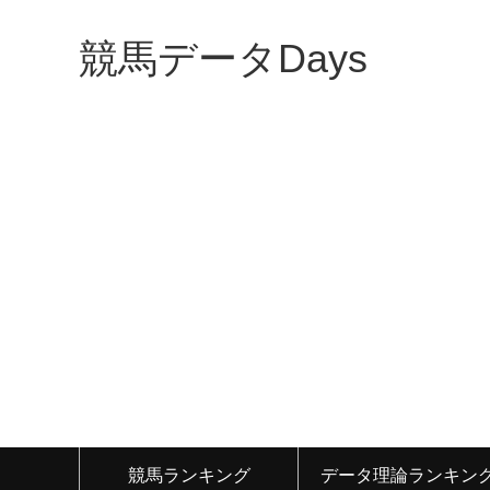
競馬データDays
競馬ランキング
データ理論ランキン