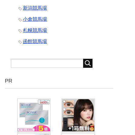
新潟競馬場
小倉競馬場
札幌競馬場
函館競馬場
PR