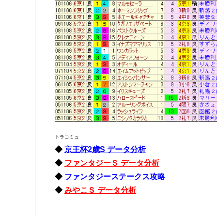
トラコミュ
◆
京王杯2歳S データ分析
◆
ファンタジーＳ データ分析
◆
ファンタジーステークス攻略
◆
みやこＳ データ分析