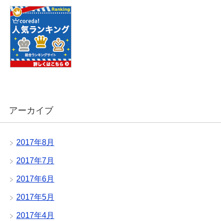
アーカイブ
2017年8月
2017年7月
2017年6月
2017年5月
2017年4月