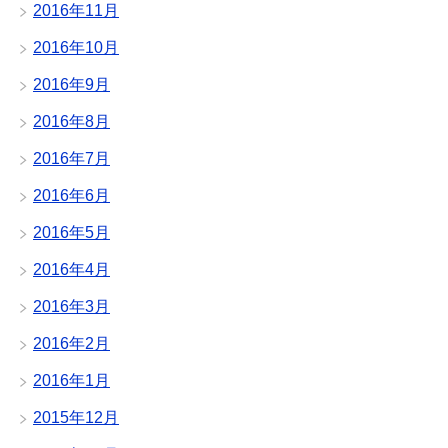
2016年11月
2016年10月
2016年9月
2016年8月
2016年7月
2016年6月
2016年5月
2016年4月
2016年3月
2016年2月
2016年1月
2015年12月