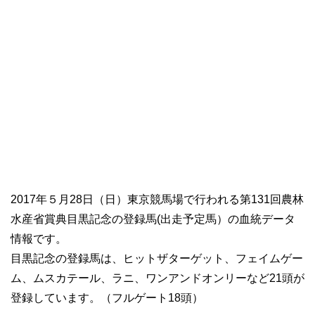
2017年５月28日（日）東京競馬場で行われる第131回農林
水産省賞典目黒記念の登録馬(出走予定馬）の血統データ
情報です。
目黒記念の登録馬は、ヒットザターゲット、フェイムゲー
ム、ムスカテール、ラニ、ワンアンドオンリーなど21頭が
登録しています。（フルゲート18頭）