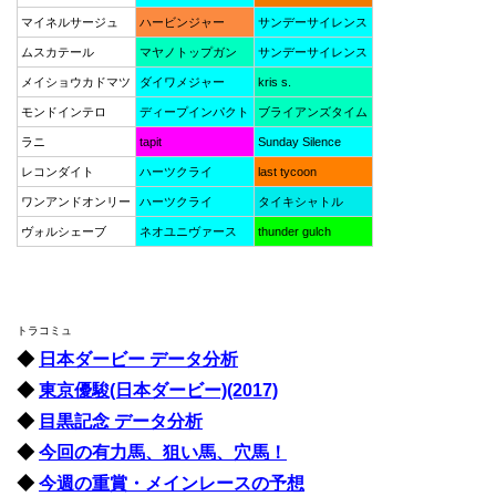
マイネルサージュ
ハービンジャー
サンデーサイレンス
ムスカテール
マヤノトップガン
サンデーサイレンス
メイショウカドマツ
ダイワメジャー
kris s.
モンドインテロ
ディープインパクト
ブライアンズタイム
ラニ
tapit
Sunday Silence
レコンダイト
ハーツクライ
last tycoon
ワンアンドオンリー
ハーツクライ
タイキシャトル
ヴォルシェーブ
ネオユニヴァース
thunder gulch
トラコミュ
◆
日本ダービー データ分析
◆
東京優駿(日本ダービー)(2017)
◆
目黒記念 データ分析
◆
今回の有力馬、狙い馬、穴馬！
◆
今週の重賞・メインレースの予想