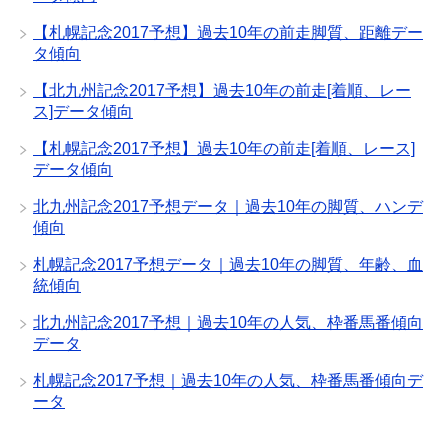
【札幌記念2017予想】過去10年の前走脚質、距離デー
タ傾向
【北九州記念2017予想】過去10年の前走[着順、レー
ス]データ傾向
【札幌記念2017予想】過去10年の前走[着順、レース]
データ傾向
北九州記念2017予想データ｜過去10年の脚質、ハンデ
傾向
札幌記念2017予想データ｜過去10年の脚質、年齢、血
統傾向
北九州記念2017予想｜過去10年の人気、枠番馬番傾向
データ
札幌記念2017予想｜過去10年の人気、枠番馬番傾向デ
ータ