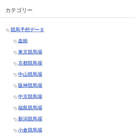
カテゴリー
競馬予想データ
血統
東京競馬場
京都競馬場
中山競馬場
阪神競馬場
中京競馬場
福島競馬場
新潟競馬場
小倉競馬場