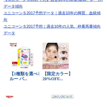
データ傾向
ユニコーンＳ2017予想データ｜過去10年の脚質、血統傾
向
ユニコーンＳ2017予想｜過去10年の人気、枠番馬番傾向
データ