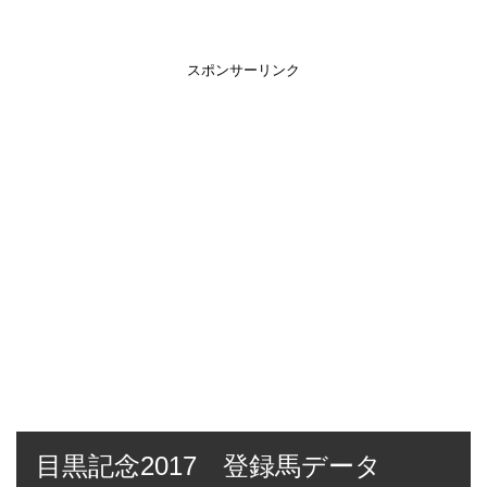
スポンサーリンク
目黒記念2017 登録馬データ