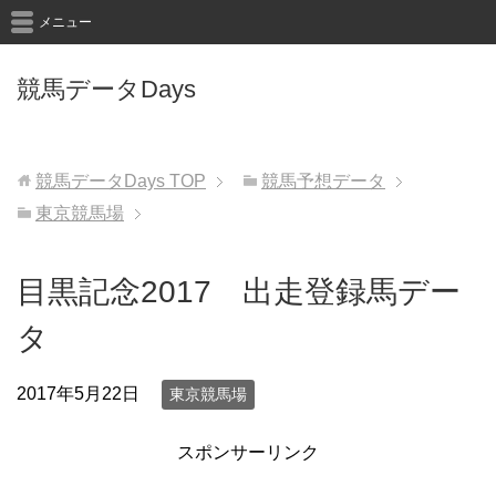
メニュー
競馬データDays
競馬データDays
TOP
競馬予想データ
東京競馬場
目黒記念2017 出走登録馬デー
タ
2017年5月22日
東京競馬場
スポンサーリンク