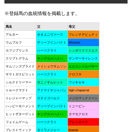
※登録馬の血統情報を掲載します。
馬名
父
母父
アルター
ネオユニヴァース
フレンチデピュティ
ウムブルフ
ディープインパクト
Monsun
カフジプリンス
ハーツクライ
シンボリクリスエス
クリプトグラム
キングカメハメハ
サンデーサイレンス
サムソンズプライド
メイショウサムソン
エルコンドルパサー
サラトガスピリット
ハーツクライ
クロフネ
シルクドリーマー
タニノギムレット
フジキセキ
トルークマクト
アドマイヤジャパン
high chaparral
トレジャーマップ
ステイゴールド
メジロマックイーン
ハッピーモーメント
ディープインパクト
トニービン
ヒットザターゲット
キングカメハメハ
タマモクロス
フェイムゲーム
ハーツクライ
アレミロード
プレストウィック
ダイワメジャー
linamix