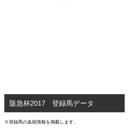
阪急杯2017 登録馬データ
※登録馬の血統情報を掲載します。