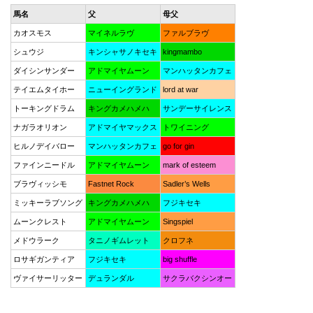
馬名
父
母父
カオスモス
マイネルラヴ
ファルブラヴ
シュウジ
キンシャサノキセキ
kingmambo
ダイシンサンダー
アドマイヤムーン
マンハッタンカフェ
テイエムタイホー
ニューイングランド
lord at war
トーキングドラム
キングカメハメハ
サンデーサイレンス
ナガラオリオン
アドマイヤマックス
トワイニング
ヒルノデイバロー
マンハッタンカフェ
go for gin
ファインニードル
アドマイヤムーン
mark of esteem
ブラヴィッシモ
Fastnet Rock
Sadler’s Wells
ミッキーラブソング
キングカメハメハ
フジキセキ
ムーンクレスト
アドマイヤムーン
Singspiel
メドウラーク
タニノギムレット
クロフネ
ロサギガンティア
フジキセキ
big shuffle
ヴァイサーリッター
デュランダル
サクラバクシンオー