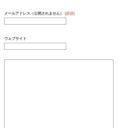
メールアドレス（公開されません）
(必須)
ウェブサイト