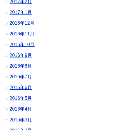
2017年2月
2017年1月
2016年12月
2016年11月
2016年10月
2016年9月
2016年8月
2016年7月
2016年6月
2016年5月
2016年4月
2016年3月