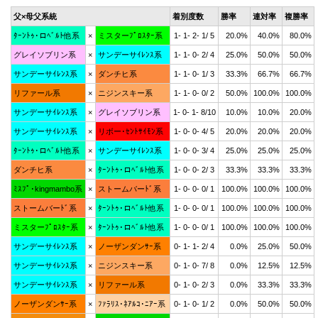
父×母父系統
着別度数
勝率
連対率
複勝率
ﾀｰﾝﾄｩ･ロﾍﾞﾙﾄ他系
×
ミスターﾌﾟﾛｽﾀｰ系
1- 1- 2- 1/ 5
20.0%
40.0%
80.0%
グレイソブリン系
×
サンデーサｲﾚﾝｽ系
1- 1- 0- 2/ 4
25.0%
50.0%
50.0%
サンデーサｲﾚﾝｽ系
×
ダンチヒ系
1- 1- 0- 1/ 3
33.3%
66.7%
66.7%
リファール系
×
ニジンスキー系
1- 1- 0- 0/ 2
50.0%
100.0%
100.0%
サンデーサｲﾚﾝｽ系
×
グレイソブリン系
1- 0- 1- 8/10
10.0%
10.0%
20.0%
サンデーサｲﾚﾝｽ系
×
リボー･ｾﾝﾄｻｲﾓﾝ系
1- 0- 0- 4/ 5
20.0%
20.0%
20.0%
ﾀｰﾝﾄｩ･ロﾍﾞﾙﾄ他系
×
サンデーサｲﾚﾝｽ系
1- 0- 0- 3/ 4
25.0%
25.0%
25.0%
ダンチヒ系
×
ﾀｰﾝﾄｩ･ロﾍﾞﾙﾄ他系
1- 0- 0- 2/ 3
33.3%
33.3%
33.3%
ﾐｽﾌﾟ･kingmambo系
×
ストームバーﾄﾞ系
1- 0- 0- 0/ 1
100.0%
100.0%
100.0%
ストームバーﾄﾞ系
×
ﾀｰﾝﾄｩ･ロﾍﾞﾙﾄ他系
1- 0- 0- 0/ 1
100.0%
100.0%
100.0%
ミスターﾌﾟﾛｽﾀｰ系
×
ﾀｰﾝﾄｩ･ロﾍﾞﾙﾄ他系
1- 0- 0- 0/ 1
100.0%
100.0%
100.0%
サンデーサｲﾚﾝｽ系
×
ノーザンダンｻｰ系
0- 1- 1- 2/ 4
0.0%
25.0%
50.0%
サンデーサｲﾚﾝｽ系
×
ニジンスキー系
0- 1- 0- 7/ 8
0.0%
12.5%
12.5%
サンデーサｲﾚﾝｽ系
×
リファール系
0- 1- 0- 2/ 3
0.0%
33.3%
33.3%
ノーザンダンｻｰ系
×
ﾌｧﾗﾘｽ･ﾈｱﾙｺ･ﾆｱｰ系
0- 1- 0- 1/ 2
0.0%
50.0%
50.0%