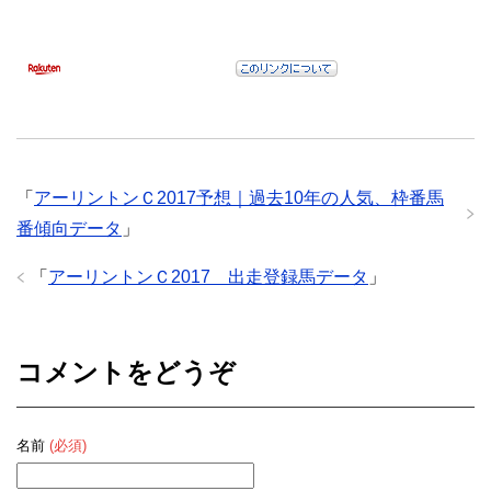
「
アーリントンＣ2017予想｜過去10年の人気、枠番馬
番傾向データ
」
「
アーリントンＣ2017 出走登録馬データ
」
コメントをどうぞ
名前
(必須)