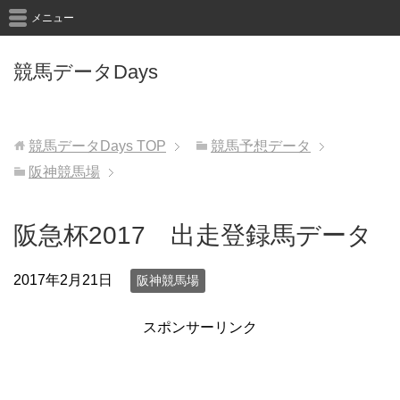
メニュー
競馬データDays
競馬データDays
TOP
競馬予想データ
阪神競馬場
阪急杯2017 出走登録馬データ
2017年2月21日
阪神競馬場
スポンサーリンク