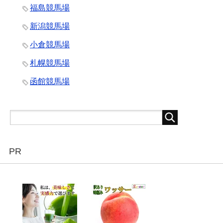
福島競馬場
新潟競馬場
小倉競馬場
札幌競馬場
函館競馬場
PR