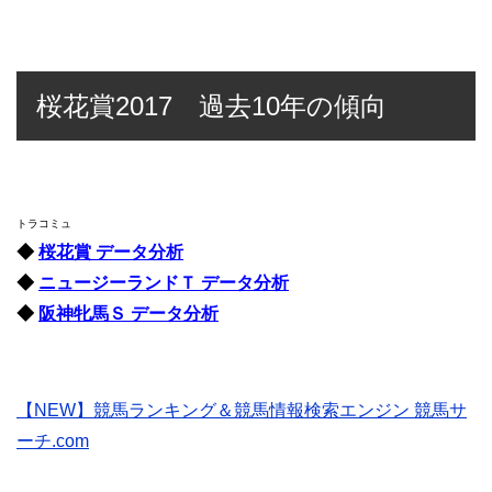
桜花賞2017 過去10年の傾向
トラコミュ
◆
桜花賞 データ分析
◆
ニュージーランドＴ データ分析
◆
阪神牝馬Ｓ データ分析
【NEW】競馬ランキング＆競馬情報検索エンジン 競馬サ
ーチ.com