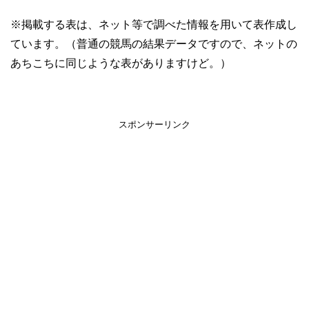
※掲載する表は、ネット等で調べた情報を用いて表作成し
ています。（普通の競馬の結果データですので、ネットの
あちこちに同じような表がありますけど。）
スポンサーリンク