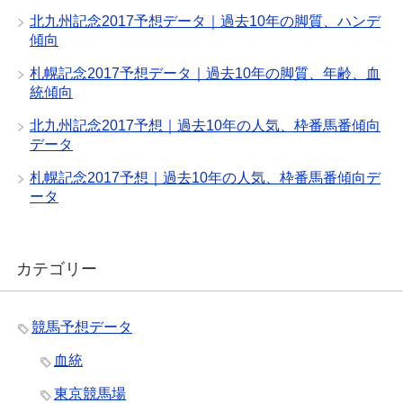
北九州記念2017予想データ｜過去10年の脚質、ハンデ
傾向
札幌記念2017予想データ｜過去10年の脚質、年齢、血
統傾向
北九州記念2017予想｜過去10年の人気、枠番馬番傾向
データ
札幌記念2017予想｜過去10年の人気、枠番馬番傾向デ
ータ
カテゴリー
競馬予想データ
血統
東京競馬場