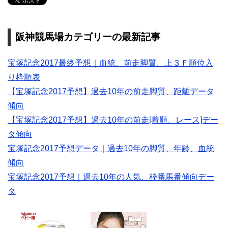
阪神競馬場カテゴリーの最新記事
宝塚記念2017最終予想｜血統、前走脚質、上３Ｆ順位入
り枠順表
【宝塚記念2017予想】過去10年の前走脚質、距離データ
傾向
【宝塚記念2017予想】過去10年の前走[着順、レース]デー
タ傾向
宝塚記念2017予想データ｜過去10年の脚質、年齢、血統
傾向
宝塚記念2017予想｜過去10年の人気、枠番馬番傾向デー
タ