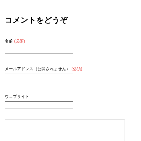
コメントをどうぞ
名前
(必須)
メールアドレス（公開されません）
(必須)
ウェブサイト