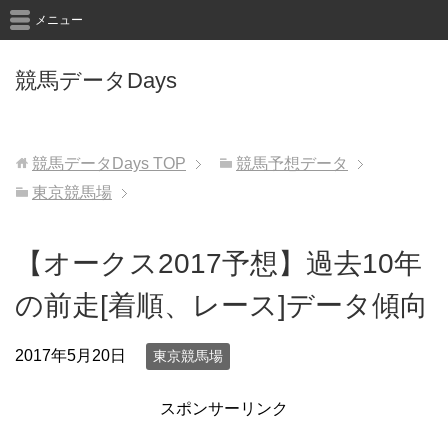
メニュー
競馬データDays
競馬データDays
TOP
競馬予想データ
東京競馬場
【オークス2017予想】過去10年
の前走[着順、レース]データ傾向
2017年5月20日
東京競馬場
スポンサーリンク