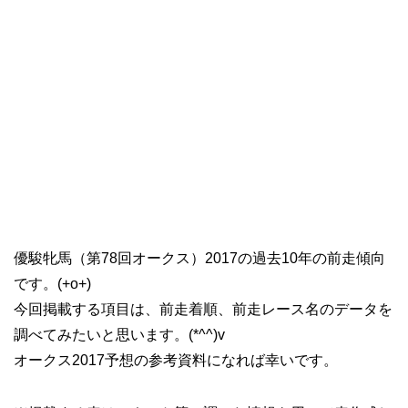
優駿牝馬（第78回オークス）2017の過去10年の前走傾向
です。(+o+)
今回掲載する項目は、前走着順、前走レース名のデータを
調べてみたいと思います。(*^^)v
オークス2017予想の参考資料になれば幸いです。