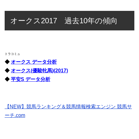
オークス2017 過去10年の傾向
トラコミュ
◆
オークス データ分析
◆
オークス(優駿牝馬)(2017)
◆
平安S データ分析
【NEW】競馬ランキング＆競馬情報検索エンジン 競馬サ
ーチ.com