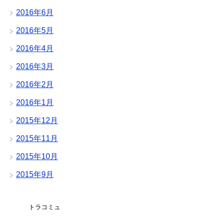
2016年6月
2016年5月
2016年4月
2016年3月
2016年2月
2016年1月
2015年12月
2015年11月
2015年10月
2015年9月
トラコミュ