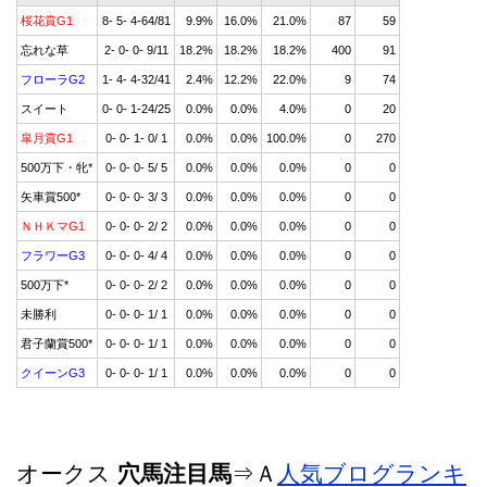
桜花賞G1
8- 5- 4-64/81
9.9%
16.0%
21.0%
87
59
忘れな草
2- 0- 0- 9/11
18.2%
18.2%
18.2%
400
91
フローラG2
1- 4- 4-32/41
2.4%
12.2%
22.0%
9
74
スイート
0- 0- 1-24/25
0.0%
0.0%
4.0%
0
20
皐月賞G1
0- 0- 1- 0/ 1
0.0%
0.0%
100.0%
0
270
500万下・牝*
0- 0- 0- 5/ 5
0.0%
0.0%
0.0%
0
0
矢車賞500*
0- 0- 0- 3/ 3
0.0%
0.0%
0.0%
0
0
ＮＨＫマG1
0- 0- 0- 2/ 2
0.0%
0.0%
0.0%
0
0
フラワーG3
0- 0- 0- 4/ 4
0.0%
0.0%
0.0%
0
0
500万下*
0- 0- 0- 2/ 2
0.0%
0.0%
0.0%
0
0
未勝利
0- 0- 0- 1/ 1
0.0%
0.0%
0.0%
0
0
君子蘭賞500*
0- 0- 0- 1/ 1
0.0%
0.0%
0.0%
0
0
クイーンG3
0- 0- 0- 1/ 1
0.0%
0.0%
0.0%
0
0
オークス
穴馬注目馬
⇒Ａ
人気ブログランキ