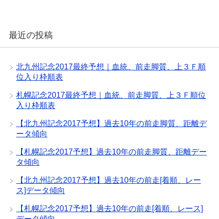
最近の投稿
北九州記念2017最終予想｜血統、前走脚質、上３Ｆ順
位入り枠順表
札幌記念2017最終予想｜血統、前走脚質、上３Ｆ順位
入り枠順表
【北九州記念2017予想】過去10年の前走脚質、距離デ
ータ傾向
【札幌記念2017予想】過去10年の前走脚質、距離デー
タ傾向
【北九州記念2017予想】過去10年の前走[着順、レー
ス]データ傾向
【札幌記念2017予想】過去10年の前走[着順、レース]
データ傾向