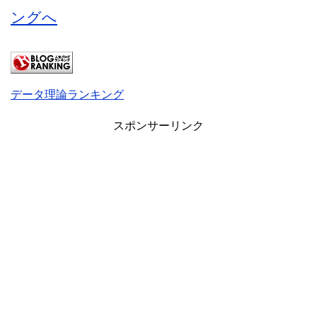
ングへ
データ理論ランキング
スポンサーリンク