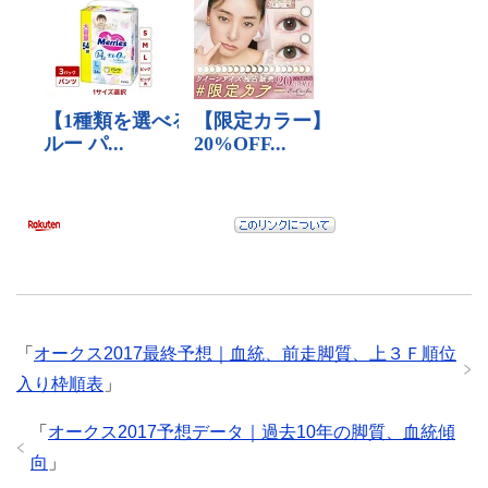
「
オークス2017最終予想｜血統、前走脚質、上３Ｆ順位
入り枠順表
」
「
オークス2017予想データ｜過去10年の脚質、血統傾
向
」