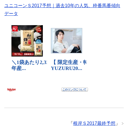
ユニコーンＳ2017予想｜過去10年の人気、枠番馬番傾向
データ
「
根岸Ｓ2017最終予想
」