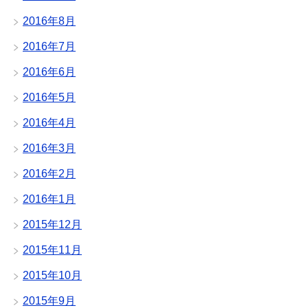
2016年8月
2016年7月
2016年6月
2016年5月
2016年4月
2016年3月
2016年2月
2016年1月
2015年12月
2015年11月
2015年10月
2015年9月