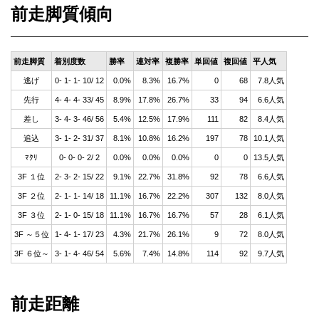
前走脚質傾向
前走脚質
着別度数
勝率
連対率
複勝率
単回値
複回値
平人気
逃げ
0- 1- 1- 10/ 12
0.0%
8.3%
16.7%
0
68
7.8人気
先行
4- 4- 4- 33/ 45
8.9%
17.8%
26.7%
33
94
6.6人気
差し
3- 4- 3- 46/ 56
5.4%
12.5%
17.9%
111
82
8.4人気
追込
3- 1- 2- 31/ 37
8.1%
10.8%
16.2%
197
78
10.1人気
ﾏｸﾘ
0- 0- 0- 2/ 2
0.0%
0.0%
0.0%
0
0
13.5人気
3F １位
2- 3- 2- 15/ 22
9.1%
22.7%
31.8%
92
78
6.6人気
3F ２位
2- 1- 1- 14/ 18
11.1%
16.7%
22.2%
307
132
8.0人気
3F ３位
2- 1- 0- 15/ 18
11.1%
16.7%
16.7%
57
28
6.1人気
3F ～５位
1- 4- 1- 17/ 23
4.3%
21.7%
26.1%
9
72
8.0人気
3F ６位～
3- 1- 4- 46/ 54
5.6%
7.4%
14.8%
114
92
9.7人気
前走距離