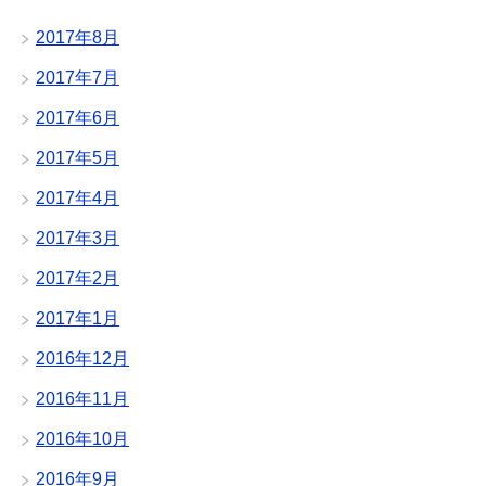
2017年8月
2017年7月
2017年6月
2017年5月
2017年4月
2017年3月
2017年2月
2017年1月
2016年12月
2016年11月
2016年10月
2016年9月