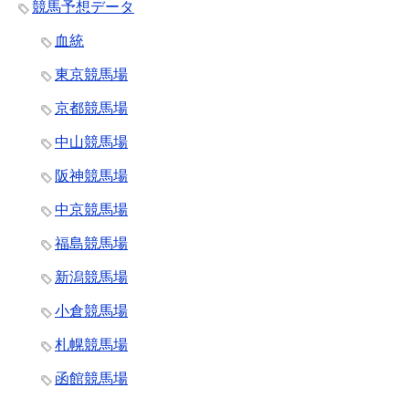
競馬予想データ
血統
東京競馬場
京都競馬場
中山競馬場
阪神競馬場
中京競馬場
福島競馬場
新潟競馬場
小倉競馬場
札幌競馬場
函館競馬場