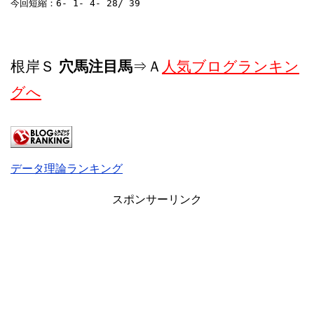
今回短縮：6- 1- 4- 28/ 39
根岸Ｓ
穴馬注目馬
⇒Ａ
人気ブログランキン
グへ
データ理論ランキング
スポンサーリンク