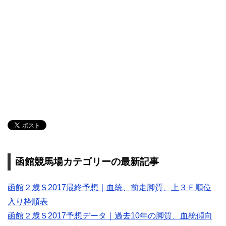
函館競馬場カテゴリーの最新記事
函館２歳Ｓ2017最終予想｜血統、前走脚質、上３Ｆ順位
入り枠順表
函館２歳Ｓ2017予想データ｜過去10年の脚質、血統傾向