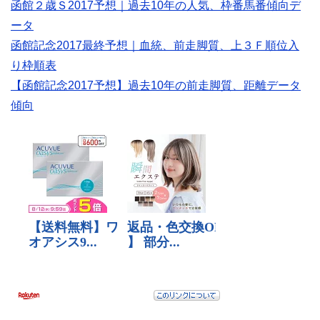
函館２歳Ｓ2017予想｜過去10年の人気、枠番馬番傾向デ
ータ
函館記念2017最終予想｜血統、前走脚質、上３Ｆ順位入
り枠順表
【函館記念2017予想】過去10年の前走脚質、距離データ
傾向