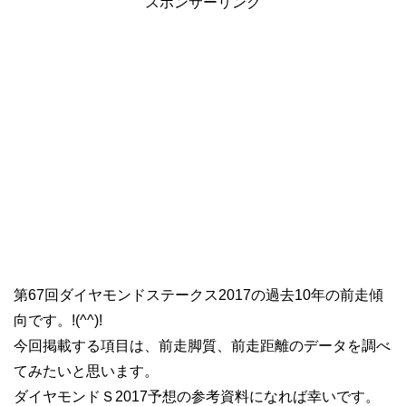
スポンサーリンク
第67回ダイヤモンドステークス2017の過去10年の前走傾
向です。!(^^)!
今回掲載する項目は、前走脚質、前走距離のデータを調べ
てみたいと思います。
ダイヤモンドＳ2017予想の参考資料になれば幸いです。