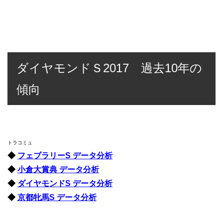
ダイヤモンドＳ2017 過去10年の
傾向
トラコミュ
◆
フェブラリーS データ分析
◆
小倉大賞典 データ分析
◆
ダイヤモンドS データ分析
◆
京都牝馬S データ分析