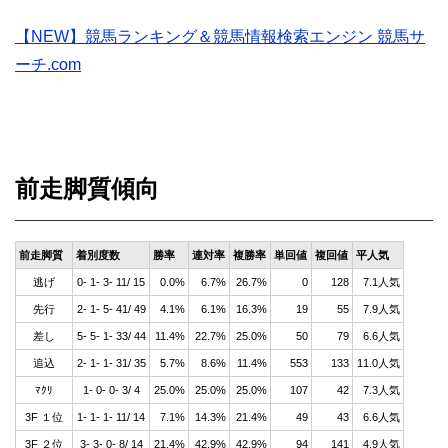
【NEW】競馬ランキング＆競馬情報検索エンジン 競馬サ
ーチ.com
前走脚質傾向
前走脚質
着別度数
勝率
連対率
複勝率
単回値
複回値
平人気
逃げ
0- 1- 3- 11/ 15
0.0%
6.7%
26.7%
0
128
7.1人気
先行
2- 1- 5- 41/ 49
4.1%
6.1%
16.3%
19
55
7.9人気
差し
5- 5- 1- 33/ 44
11.4%
22.7%
25.0%
50
79
6.6人気
追込
2- 1- 1- 31/ 35
5.7%
8.6%
11.4%
553
133
11.0人気
ﾏｸﾘ
1- 0- 0- 3/ 4
25.0%
25.0%
25.0%
107
42
7.3人気
3F １位
1- 1- 1- 11/ 14
7.1%
14.3%
21.4%
49
43
6.6人気
3F ２位
3- 3- 0- 8/ 14
21.4%
42.9%
42.9%
94
141
4.9人気