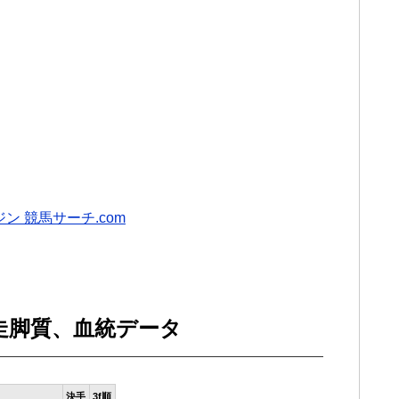
 競馬サーチ.com
前走脚質、血統データ
決手
3f順