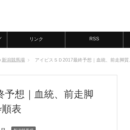
RSS
グ
リンク
新潟競馬場
アイビスＳＤ2017最終予想｜血統、前走脚
最終予想｜血統、前走脚
枠順表