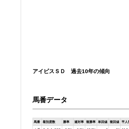
アイビスＳＤ 過去10年の傾向
馬番データ
馬番
着別度数
勝率
連対率
複勝率
単回値
複回値
平人