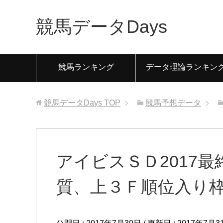
競馬データDays
競馬ランキング
データ理論ランキン
競馬データDays
TOP
競馬予想データ
アイビスＳＤ2017
質、上３Ｆ順位入り