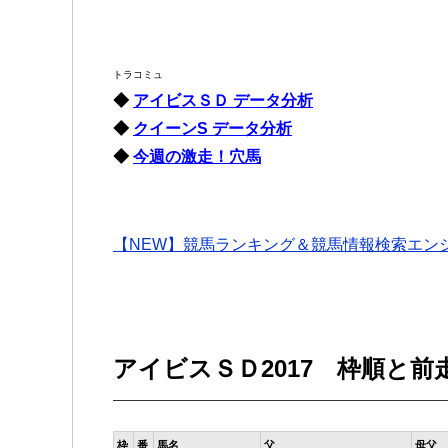
トラコミュ
◆
アイビスＳＤ データ分析
◆
クイーンS データ分析
◆
今週の激走！穴馬
【NEW】競馬ランキング＆競馬情報検索エンジン
アイビスＳＤ2017 枠順と
枠
番
馬名
父
母父