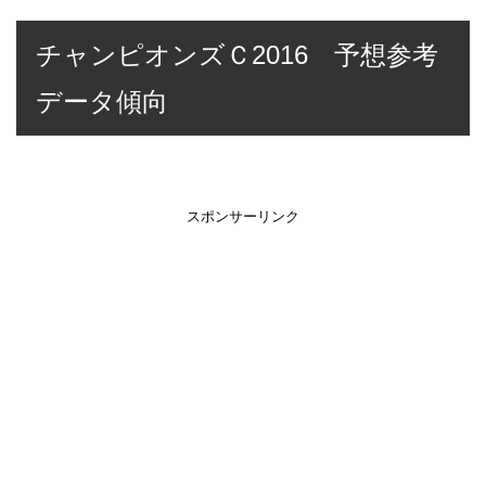
チャンピオンズＣ2016 予想参考
データ傾向
スポンサーリンク