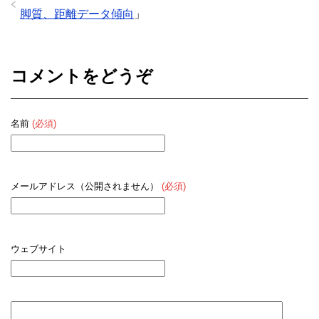
脚質、距離データ傾向
」
コメントをどうぞ
名前
(必須)
メールアドレス（公開されません）
(必須)
ウェブサイト