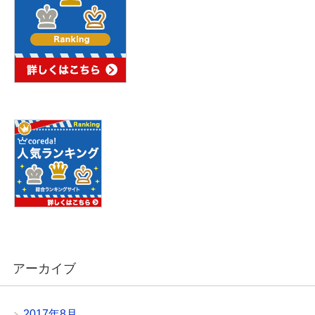
アーカイブ
2017年8月