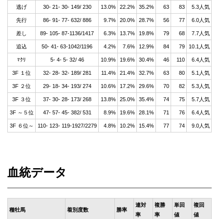
逃げ
30- 21- 30- 149/ 230
13.0%
22.2%
35.2%
63
83
5.3人気
先行
86- 91- 77- 632/ 886
9.7%
20.0%
28.7%
56
77
6.0人気
差し
89- 105- 87-1136/1417
6.3%
13.7%
19.8%
79
68
7.7人気
追込
50- 41- 63-1042/1196
4.2%
7.6%
12.9%
84
79
10.1人気
ﾏｸﾘ
5- 4- 5- 32/ 46
10.9%
19.6%
30.4%
46
110
6.4人気
3F １位
32- 28- 32- 189/ 281
11.4%
21.4%
32.7%
63
80
5.1人気
3F ２位
29- 18- 34- 193/ 274
10.6%
17.2%
29.6%
70
82
5.3人気
3F ３位
37- 30- 28- 173/ 268
13.8%
25.0%
35.4%
74
75
5.7人気
3F ～５位
47- 57- 45- 382/ 531
8.9%
19.6%
28.1%
71
76
6.4人気
3F ６位～
110- 123- 119-1927/2279
4.8%
10.2%
15.4%
77
74
9.0人気
血統データ
連対
複勝
単回
複回
種牡馬
着別度数
勝率
率
率
値
値