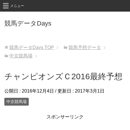
メニュー
競馬データDays
競馬データDays
TOP
競馬予想データ
中京競馬場
チャンピオンズＣ2016最終予想
公開日 :
2016年12月4日
/ 更新日 :
2017年3月1日
中京競馬場
スポンサーリンク