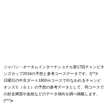
ジャパン・オータムインターナショナル第17回チャンピオ
ンズカップ2016の予想と参考コースデータです。!(^^)!
日曜日の中京ダート1800ｍコースで行なわれるチャンピ
オンズＣ（Ｇ１）の予想の参考データとして、同コースで
の好走脚質や血統などのデータ傾向を調べ掲載します。
(*^^)v