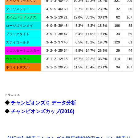
メイショウサムソン
5- 1- 3- 40/ 49
10.2%
12.2%
18.4%
321
209
ダイワメジャー
4- 5- 5- 46/ 60
6.7%
15.0%
23.3%
32
60
タイムパラドックス
4- 3- 1- 13/ 21
19.0%
33.3%
38.1%
62
107
ロージズインメイ
4- 0- 5- 39/ 48
8.3%
8.3%
18.8%
196
88
ブラックタイド
3- 5- 1- 38/ 47
6.4%
17.0%
19.1%
34
69
ステイゴールド
3- 4- 2- 37/ 46
6.5%
15.2%
19.6%
129
61
シニスターミニスター
3- 2- 4- 25/ 34
8.8%
14.7%
26.5%
29
44
ヴァーミリアン
3- 1- 2- 12/ 18
16.7%
22.2%
33.3%
114
116
ホワイトマズル
3- 1- 2- 20/ 26
11.5%
15.4%
23.1%
94
107
トラコミュ
◆
チャンピオンズＣ データ分析
◆
チャンピオンズカップ(2016)