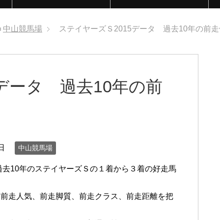
中山競馬場
ステイヤーズＳ2015データ 過去10年の前
データ 過去10年の前
日
中山競馬場
過去10年のステイヤーズＳの１着から３着の好走馬
。
、前走人気、前走脚質、前走クラス、前走距離を把