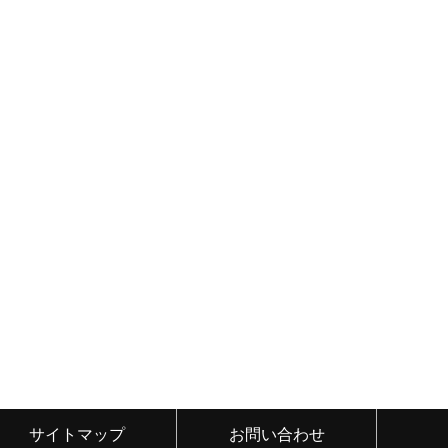
サイトマップ
お問い合わせ