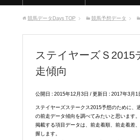
競馬データDays
TOP
競馬予想データ
ステイヤーズＳ2015
走傾向
公開日 :
2015年12月3日
/ 更新日 :
2017年3月1
ステイヤーズステークス2015予想のために、
の前走データ傾向を調べてみたいと思います
掲載する項目データは、前走着順、前走着差
握します。