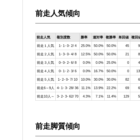
前走人気傾向
前走人気
着別度数
勝率
連対率
複勝率
単回値
複回
前走１人気
1- 1- 0- 2/ 4
25.0%
50.0%
50.0%
45
9
前走２人気
1- 3- 0- 4/ 8
12.5%
50.0%
50.0%
21
8
前走３人気
0- 0- 2- 6/ 8
0.0%
0.0%
25.0%
0
4
前走４人気
0- 1- 2- 3/ 6
0.0%
16.7%
50.0%
0
13
前走５人気
1- 2- 0- 7/ 10
10.0%
30.0%
30.0%
82
6
前走6～9人
4- 1- 3- 28/ 36
11.1%
13.9%
22.2%
69
6
前走10人～
3- 2- 3- 62/ 70
4.3%
7.1%
11.4%
129
5
前走脚質傾向