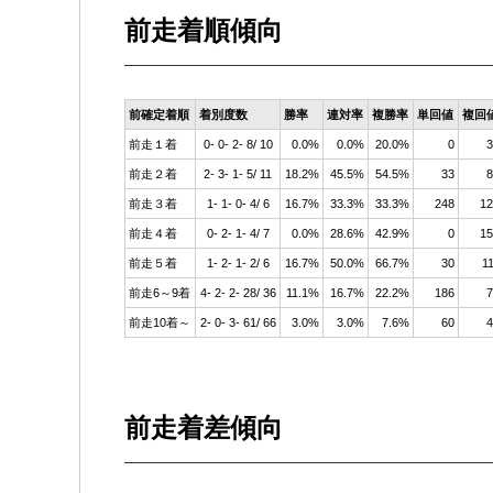
前走着順傾向
前確定着順
着別度数
勝率
連対率
複勝率
単回値
複回
前走１着
0- 0- 2- 8/ 10
0.0%
0.0%
20.0%
0
3
前走２着
2- 3- 1- 5/ 11
18.2%
45.5%
54.5%
33
8
前走３着
1- 1- 0- 4/ 6
16.7%
33.3%
33.3%
248
12
前走４着
0- 2- 1- 4/ 7
0.0%
28.6%
42.9%
0
15
前走５着
1- 2- 1- 2/ 6
16.7%
50.0%
66.7%
30
1
前走6～9着
4- 2- 2- 28/ 36
11.1%
16.7%
22.2%
186
7
前走10着～
2- 0- 3- 61/ 66
3.0%
3.0%
7.6%
60
4
前走着差傾向