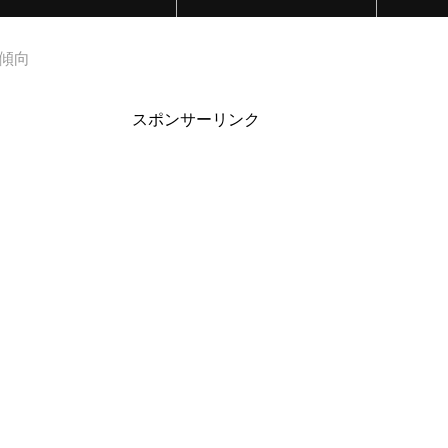
走傾向
スポンサーリンク