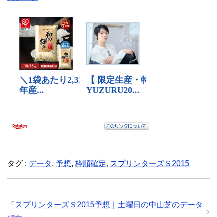
タグ :
データ
,
予想
,
枠順確定
,
スプリンターズＳ2015
「
スプリンターズＳ2015予想｜土曜日の中山芝のデータ