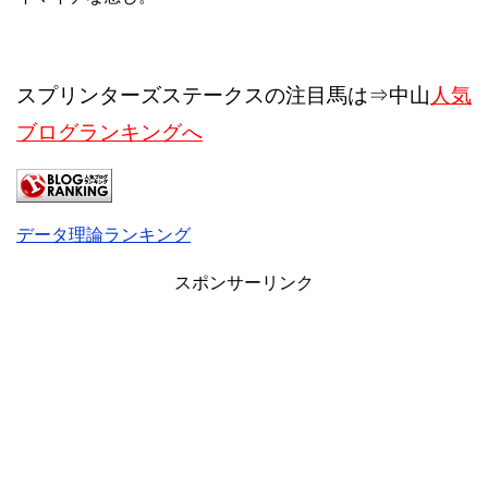
スプリンターズステークスの注目馬は⇒中山
人気
ブログランキングへ
データ理論ランキング
スポンサーリンク