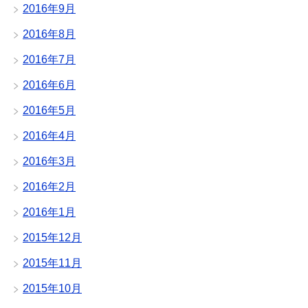
2016年9月
2016年8月
2016年7月
2016年6月
2016年5月
2016年4月
2016年3月
2016年2月
2016年1月
2015年12月
2015年11月
2015年10月