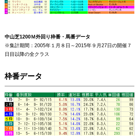
中山芝1200Ｍ外回り枠番・馬番データ
※集計期間：2005年１月８日～2015年９月27日の開催７
日目以降の全クラス
枠番データ