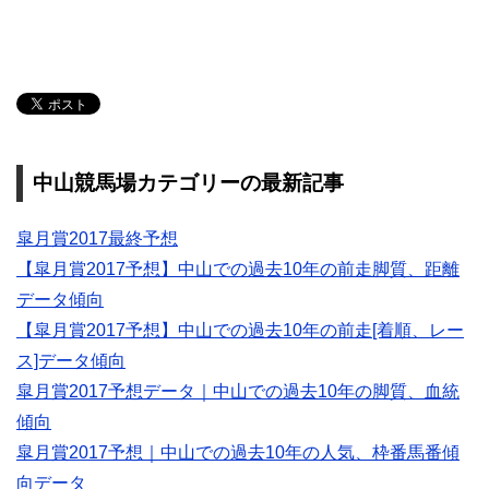
中山競馬場カテゴリーの最新記事
皐月賞2017最終予想
【皐月賞2017予想】中山での過去10年の前走脚質、距離
データ傾向
【皐月賞2017予想】中山での過去10年の前走[着順、レー
ス]データ傾向
皐月賞2017予想データ｜中山での過去10年の脚質、血統
傾向
皐月賞2017予想｜中山での過去10年の人気、枠番馬番傾
向データ