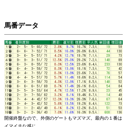
馬番データ
開催終盤なので、外側のゲートもマズマズ。最内の１番は
イマイチな感じ。