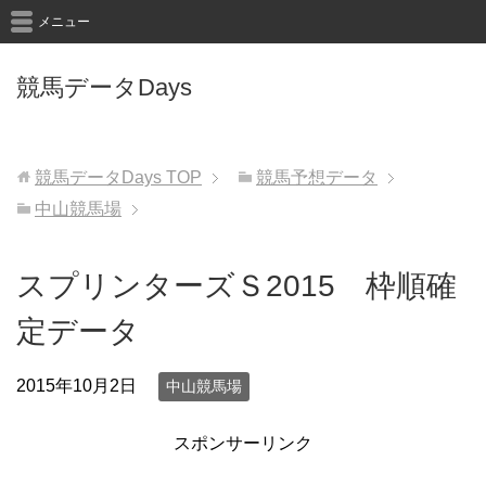
メニュー
競馬データDays
競馬データDays
TOP
競馬予想データ
中山競馬場
スプリンターズＳ2015 枠順確
定データ
2015年10月2日
中山競馬場
スポンサーリンク