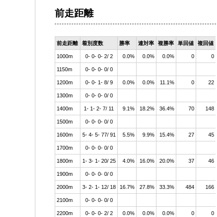
前走距離
前走距離
着別度数
勝率
連対率
複勝率
単回値
複回値
1000m
0- 0- 0- 2/ 2
0.0%
0.0%
0.0%
0
0
1150m
0- 0- 0- 0/ 0
1200m
0- 0- 1- 8/ 9
0.0%
0.0%
11.1%
0
22
1300m
0- 0- 0- 0/ 0
1400m
1- 1- 2- 7/ 11
9.1%
18.2%
36.4%
70
148
1500m
0- 0- 0- 0/ 0
1600m
5- 4- 5- 77/ 91
5.5%
9.9%
15.4%
27
45
1700m
0- 0- 0- 0/ 0
1800m
1- 3- 1- 20/ 25
4.0%
16.0%
20.0%
37
46
1900m
0- 0- 0- 0/ 0
2000m
3- 2- 1- 12/ 18
16.7%
27.8%
33.3%
484
166
2100m
0- 0- 0- 0/ 0
2200m
0- 0- 0- 2/ 2
0.0%
0.0%
0.0%
0
0