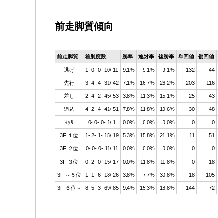
前走脚質傾向
前走脚質
着別度数
勝率
連対率
複勝率
単回値
複回値
逃げ
1- 0- 0- 10/ 11
9.1%
9.1%
9.1%
132
44
先行
3- 4- 4- 31/ 42
7.1%
16.7%
26.2%
203
116
差し
2- 4- 2- 45/ 53
3.8%
11.3%
15.1%
25
43
追込
4- 2- 4- 41/ 51
7.8%
11.8%
19.6%
30
48
ﾏｸﾘ
0- 0- 0- 1/ 1
0.0%
0.0%
0.0%
0
0
3F １位
1- 2- 1- 15/ 19
5.3%
15.8%
21.1%
11
51
3F ２位
0- 0- 0- 11/ 11
0.0%
0.0%
0.0%
0
0
3F ３位
0- 2- 0- 15/ 17
0.0%
11.8%
11.8%
0
18
3F ～５位
1- 1- 6- 18/ 26
3.8%
7.7%
30.8%
18
105
3F ６位～
8- 5- 3- 69/ 85
9.4%
15.3%
18.8%
144
72