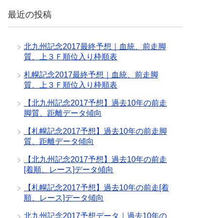
最近の投稿
北九州記念2017最終予想｜血統、前走脚
質、上３Ｆ順位入り枠順表
札幌記念2017最終予想｜血統、前走脚
質、上３Ｆ順位入り枠順表
【北九州記念2017予想】過去10年の前走
脚質、距離データ傾向
【札幌記念2017予想】過去10年の前走脚
質、距離データ傾向
【北九州記念2017予想】過去10年の前走
[着順、レース]データ傾向
【札幌記念2017予想】過去10年の前走[着
順、レース]データ傾向
北九州記念2017予想データ｜過去10年の