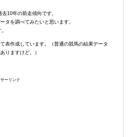
過去10年の前走傾向です。
データを調べてみたいと思います。
す。
いて表作成しています。（普通の競馬の結果データ
がありますけど。）
ンサーリンク