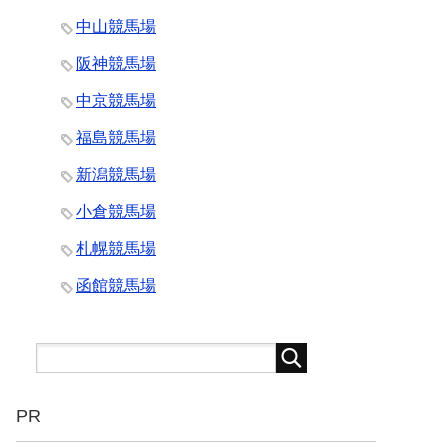
中山競馬場
阪神競馬場
中京競馬場
福島競馬場
新潟競馬場
小倉競馬場
札幌競馬場
函館競馬場
PR