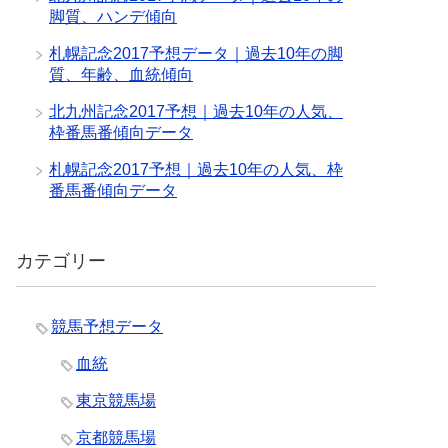
脚質、ハンデ傾向
札幌記念2017予想データ｜過去10年の脚
質、年齢、血統傾向
北九州記念2017予想｜過去10年の人気、
枠番馬番傾向データ
札幌記念2017予想｜過去10年の人気、枠
番馬番傾向データ
カテゴリー
競馬予想データ
血統
東京競馬場
京都競馬場