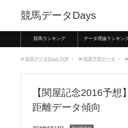
競馬データDays
競馬ランキング
データ理論ランキン
競馬データDays
TOP
競馬予想データ
【関屋記念2016予想
距離データ傾向