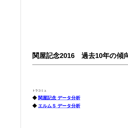
関屋記念2016 過去10年の傾
トラコミュ
◆
関屋記念 データ分析
◆
エルムＳ データ分析