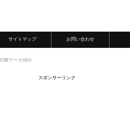
サイトマップ
お問い合わせ
、距離データ傾向
スポンサーリンク