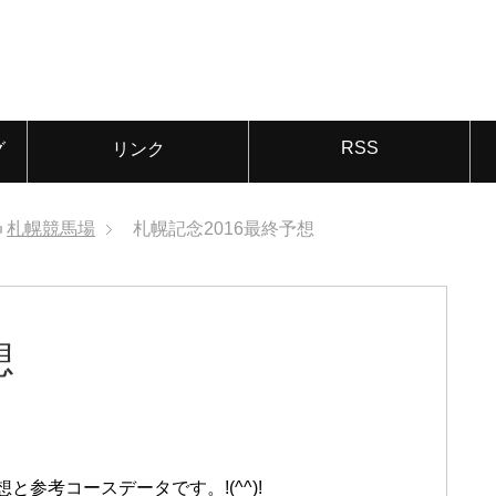
RSS
グ
リンク
札幌競馬場
札幌記念2016最終予想
想
想と参考コースデータです。!(^^)!