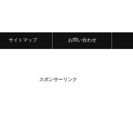
サイトマップ
お問い合わせ
スポンサーリンク