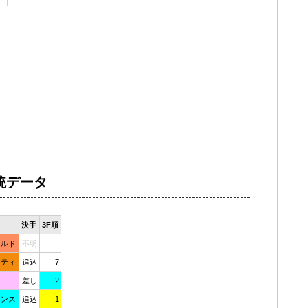
統データ
決手
3F順
ールド
不明
ュティ
追込
7
差し
2
レンス
追込
1