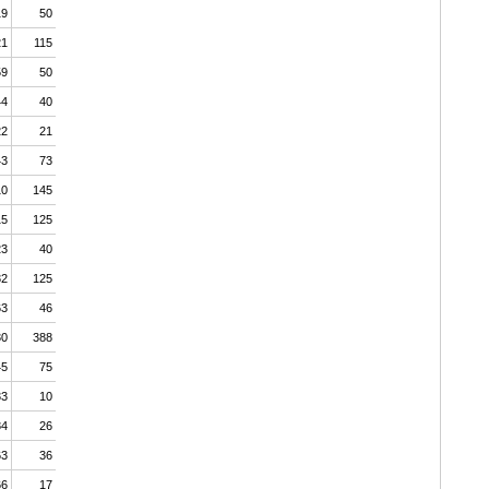
19
50
21
115
59
50
44
40
22
21
43
73
10
145
15
125
23
40
32
125
63
46
30
388
45
75
33
10
84
26
63
36
66
17