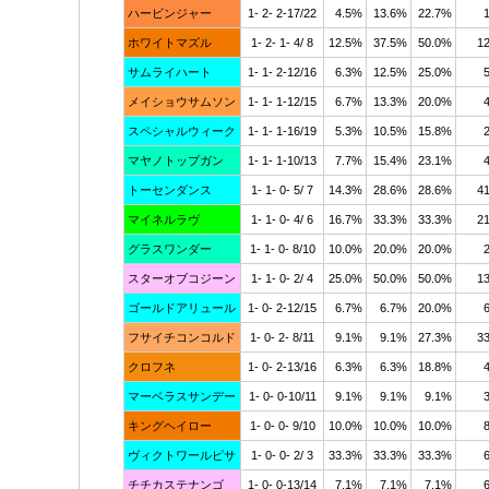
ハービンジャー
1- 2- 2-17/22
4.5%
13.6%
22.7%
ホワイトマズル
1- 2- 1- 4/ 8
12.5%
37.5%
50.0%
1
サムライハート
1- 1- 2-12/16
6.3%
12.5%
25.0%
メイショウサムソン
1- 1- 1-12/15
6.7%
13.3%
20.0%
スペシャルウィーク
1- 1- 1-16/19
5.3%
10.5%
15.8%
マヤノトップガン
1- 1- 1-10/13
7.7%
15.4%
23.1%
トーセンダンス
1- 1- 0- 5/ 7
14.3%
28.6%
28.6%
4
マイネルラヴ
1- 1- 0- 4/ 6
16.7%
33.3%
33.3%
2
グラスワンダー
1- 1- 0- 8/10
10.0%
20.0%
20.0%
スターオブコジーン
1- 1- 0- 2/ 4
25.0%
50.0%
50.0%
1
ゴールドアリュール
1- 0- 2-12/15
6.7%
6.7%
20.0%
フサイチコンコルド
1- 0- 2- 8/11
9.1%
9.1%
27.3%
3
クロフネ
1- 0- 2-13/16
6.3%
6.3%
18.8%
マーベラスサンデー
1- 0- 0-10/11
9.1%
9.1%
9.1%
キングヘイロー
1- 0- 0- 9/10
10.0%
10.0%
10.0%
ヴィクトワールピサ
1- 0- 0- 2/ 3
33.3%
33.3%
33.3%
チチカステナンゴ
1- 0- 0-13/14
7.1%
7.1%
7.1%