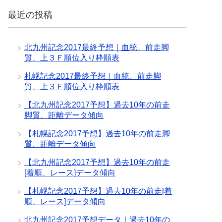
最近の投稿
北九州記念2017最終予想｜血統、前走脚
質、上３Ｆ順位入り枠順表
札幌記念2017最終予想｜血統、前走脚
質、上３Ｆ順位入り枠順表
【北九州記念2017予想】過去10年の前走
脚質、距離データ傾向
【札幌記念2017予想】過去10年の前走脚
質、距離データ傾向
【北九州記念2017予想】過去10年の前走
[着順、レース]データ傾向
【札幌記念2017予想】過去10年の前走[着
順、レース]データ傾向
北九州記念2017予想データ｜過去10年の