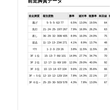
前走脚質データ
前走脚質
着別度数
勝率
連対率
複勝率
単回値
逃げ
5- 5- 5- 62/ 77
6.5%
13.0%
19.5%
64
先行
21- 24- 25- 197/ 267
7.9%
16.9%
26.2%
63
差し
36- 29- 32- 308/ 405
8.9%
16.0%
24.0%
75
追込
11- 13- 13- 234/ 271
4.1%
8.9%
13.7%
48
ﾏｸﾘ
1- 2- 0- 23/ 26
3.8%
11.5%
11.5%
28
3F １位
15- 13- 7- 66/ 101
14.9%
27.7%
34.7%
70
3F ２位
12- 17- 11- 60/ 100
12.0%
29.0%
40.0%
92
3F ３位
10- 13- 14- 67/ 104
9.6%
22.1%
35.6%
66
3F ～５位
12- 10- 12- 120/ 154
7.8%
14.3%
22.1%
27
3F ６位～
25- 20- 30- 503/ 578
4.3%
7.8%
13.0%
67