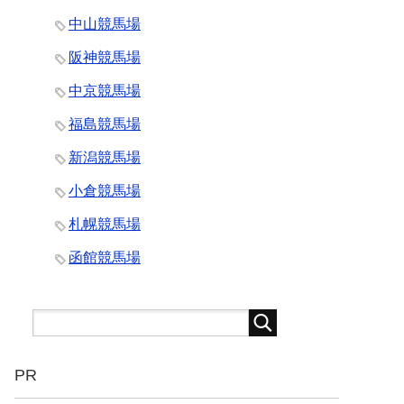
中山競馬場
阪神競馬場
中京競馬場
福島競馬場
新潟競馬場
小倉競馬場
札幌競馬場
函館競馬場
PR