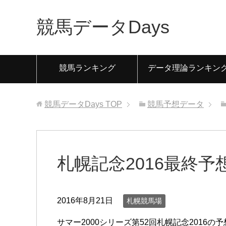
競馬データDays
競馬ランキング
データ理論ランキン
競馬データDays
TOP
競馬予想データ
札幌記念2016最終予
2016年8月21日
札幌競馬場
サマー2000シリーズ第52回札幌記念2016の予