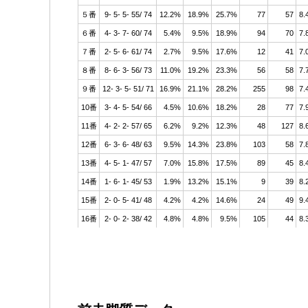
５番
9- 5- 5- 55/ 74
12.2%
18.9%
25.7%
77
57
8
６番
4- 3- 7- 60/ 74
5.4%
9.5%
18.9%
94
70
7
７番
2- 5- 6- 61/ 74
2.7%
9.5%
17.6%
12
41
7
８番
8- 6- 3- 56/ 73
11.0%
19.2%
23.3%
56
58
7
９番
12- 3- 5- 51/ 71
16.9%
21.1%
28.2%
255
98
7
10番
3- 4- 5- 54/ 66
4.5%
10.6%
18.2%
28
77
7
11番
4- 2- 2- 57/ 65
6.2%
9.2%
12.3%
48
127
8
12番
6- 3- 6- 48/ 63
9.5%
14.3%
23.8%
103
58
7
13番
4- 5- 1- 47/ 57
7.0%
15.8%
17.5%
89
45
8
14番
1- 6- 1- 45/ 53
1.9%
13.2%
15.1%
9
39
8
15番
2- 0- 5- 41/ 48
4.2%
4.2%
14.6%
24
49
9
16番
2- 0- 2- 38/ 42
4.8%
4.8%
9.5%
105
44
8