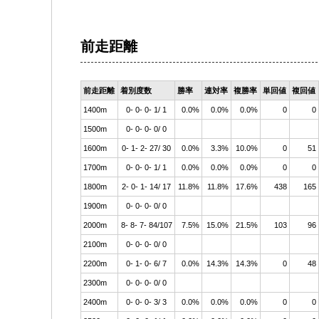
前走距離
前走距離
着別度数
勝率
連対率
複勝率
単回値
複回値
1400m
0- 0- 0- 1/ 1
0.0%
0.0%
0.0%
0
0
1500m
0- 0- 0- 0/ 0
1600m
0- 1- 2- 27/ 30
0.0%
3.3%
10.0%
0
51
1700m
0- 0- 0- 1/ 1
0.0%
0.0%
0.0%
0
0
1800m
2- 0- 1- 14/ 17
11.8%
11.8%
17.6%
438
165
1900m
0- 0- 0- 0/ 0
2000m
8- 8- 7- 84/107
7.5%
15.0%
21.5%
103
96
2100m
0- 0- 0- 0/ 0
2200m
0- 1- 0- 6/ 7
0.0%
14.3%
14.3%
0
48
2300m
0- 0- 0- 0/ 0
2400m
0- 0- 0- 3/ 3
0.0%
0.0%
0.0%
0
0