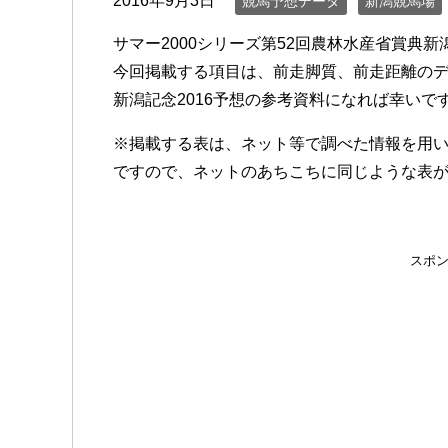
2016年9月3日
競馬予想データ
新潟競馬場
サマー2000シリーズ第52回農林水産省賞典新潟記
今回掲載する項目は、前走脚質、前走距離の
新潟記念2016予想の参考資料になれば幸いです。(
※掲載する表は、ネット等で調べた情報を用
ですので、ネットのあちこちに同じような表
スポ