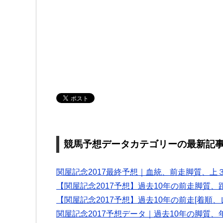
競馬予想データカテゴリーの最新記
関屋記念2017最終予想｜血統、前走脚質、上
【関屋記念2017予想】過去10年の前走脚質
【関屋記念2017予想】過去10年の前走[着順
関屋記念2017予想データ｜過去10年の脚質