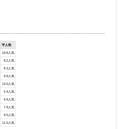
平人気
10.8人気
8.2人気
8.3人気
9.9人気
13.0人気
5.4人気
6.9人気
7.9人気
9.5人気
11.0人気