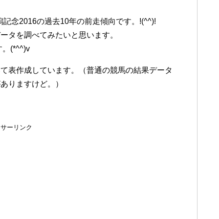
念2016の過去10年の前走傾向です。!(^^)!
データを調べてみたいと思います。
*^^)v
いて表作成しています。（普通の競馬の結果データ
がありますけど。）
ンサーリンク