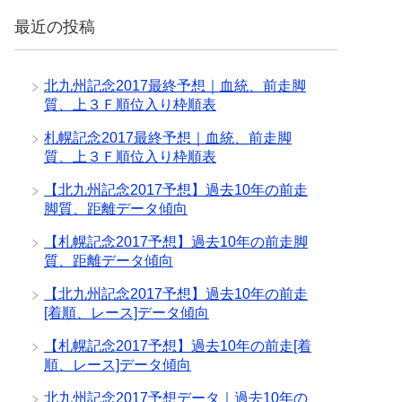
最近の投稿
北九州記念2017最終予想｜血統、前走脚
質、上３Ｆ順位入り枠順表
札幌記念2017最終予想｜血統、前走脚
質、上３Ｆ順位入り枠順表
【北九州記念2017予想】過去10年の前走
脚質、距離データ傾向
【札幌記念2017予想】過去10年の前走脚
質、距離データ傾向
【北九州記念2017予想】過去10年の前走
[着順、レース]データ傾向
【札幌記念2017予想】過去10年の前走[着
順、レース]データ傾向
北九州記念2017予想データ｜過去10年の