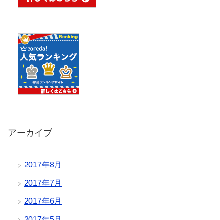
アーカイブ
2017年8月
2017年7月
2017年6月
2017年5月