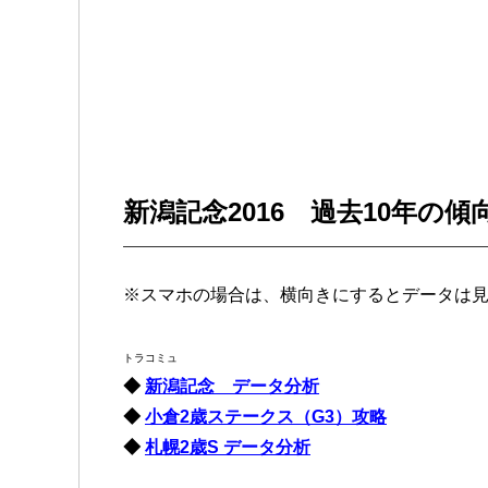
新潟記念2016 過去10年の傾
※スマホの場合は、横向きにするとデータは
トラコミュ
◆
新潟記念 データ分析
◆
小倉2歳ステークス（G3）攻略
◆
札幌2歳S データ分析