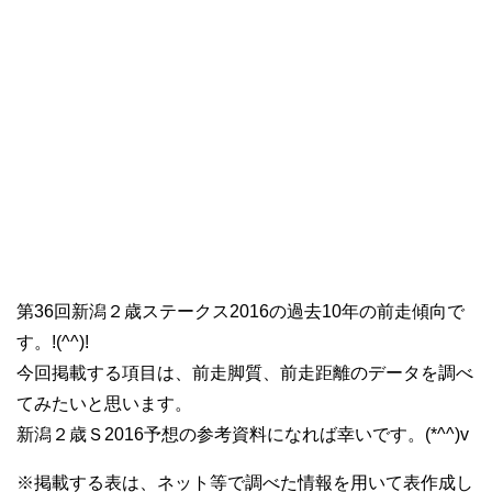
第36回新潟２歳ステークス2016の過去10年の前走傾向で
す。!(^^)!
今回掲載する項目は、前走脚質、前走距離のデータを調べ
てみたいと思います。
新潟２歳Ｓ2016予想の参考資料になれば幸いです。(*^^)v
※掲載する表は、ネット等で調べた情報を用いて表作成し