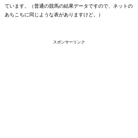
ています。（普通の競馬の結果データですので、ネットの
あちこちに同じような表がありますけど。）
スポンサーリンク