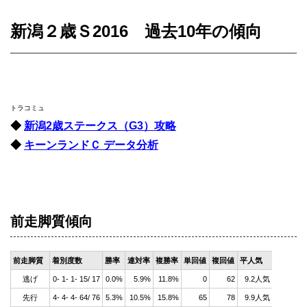
新潟２歳Ｓ2016 過去10年の傾向
トラコミュ
◆
新潟2歳ステークス（G3）攻略
◆
キーンランドＣ データ分析
前走脚質傾向
前走脚質
着別度数
勝率
連対率
複勝率
単回値
複回値
平人気
逃げ
0- 1- 1- 15/ 17
0.0%
5.9%
11.8%
0
62
9.2人気
先行
4- 4- 4- 64/ 76
5.3%
10.5%
15.8%
65
78
9.9人気