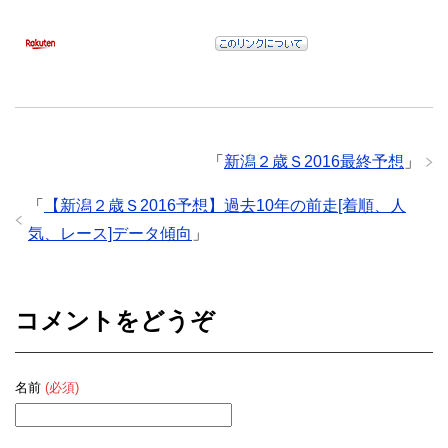
「
新潟２歳Ｓ2016最終予想
」
「
【新潟２歳Ｓ2016予想】過去10年の前走[着順、人
気、レース]データ傾向
」
コメントをどうぞ
名前
(必須)