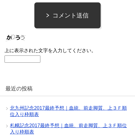
コメント送信
上に表示された文字を入力してください。
最近の投稿
北九州記念2017最終予想｜血統、前走脚質、上３Ｆ順
位入り枠順表
札幌記念2017最終予想｜血統、前走脚質、上３Ｆ順位
入り枠順表