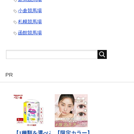
小倉競馬場
札幌競馬場
函館競馬場
PR