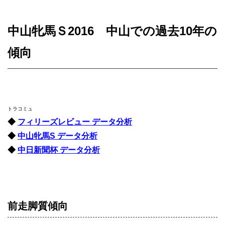
中山牝馬Ｓ2016 中山での過去10年の
傾向
トラコミュ
◆
フィリーズレビュー データ分析
◆
中山牝馬S データ分析
◆
中日新聞杯 データ分析
前走脚質傾向