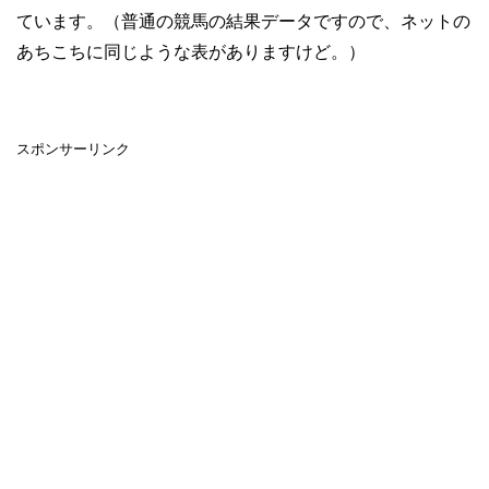
ています。（普通の競馬の結果データですので、ネットの
あちこちに同じような表がありますけど。）
スポンサーリンク