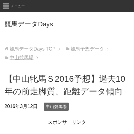
メニュー
競馬データDays
競馬データDays
TOP
競馬予想データ
中山競馬場
【中山牝馬Ｓ2016予想】過去10
年の前走脚質、距離データ傾向
2016年3月12日
中山競馬場
スポンサーリンク