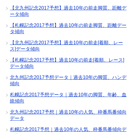
【北九州記念2017予想】過去10年の前走脚質、距離デ
ータ傾向
【札幌記念2017予想】過去10年の前走脚質、距離デー
タ傾向
【北九州記念2017予想】過去10年の前走[着順、レー
ス]データ傾向
【札幌記念2017予想】過去10年の前走[着順、レース]
データ傾向
北九州記念2017予想データ｜過去10年の脚質、ハンデ
傾向
札幌記念2017予想データ｜過去10年の脚質、年齢、血
統傾向
北九州記念2017予想｜過去10年の人気、枠番馬番傾向
データ
札幌記念2017予想｜過去10年の人気、枠番馬番傾向デ