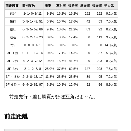
前走脚質
着別度数
勝率
連対率
複勝率
単回値
複回値
平人気
逃げ
1- 1- 0- 9/ 11
9.1%
18.2%
18.2%
282
132
9.2人気
先行
3- 5- 1- 42/ 51
5.9%
15.7%
17.6%
42
53
7.5人気
差し
6- 3- 5- 52/ 66
9.1%
13.6%
21.2%
83
92
8.2人気
追込
0- 2- 2- 19/ 23
0.0%
8.7%
17.4%
0
119
9.7人気
ﾏｸﾘ
0- 0- 0- 1/ 1
0.0%
0.0%
0.0%
0
0
14.0人気
3F １位
0- 1- 1- 12/ 14
0.0%
7.1%
14.3%
0
37
5.3人気
3F ２位
0- 2- 3- 7/ 12
0.0%
16.7%
41.7%
0
223
8.2人気
3F ３位
2- 1- 2- 3/ 8
25.0%
37.5%
62.5%
147
298
7.5人気
3F ～５位
2- 2- 0- 13/ 17
11.8%
23.5%
23.5%
39
95
7.2人気
3F ６位～
6- 4- 2- 85/ 97
6.2%
10.3%
12.4%
92
56
8.9人気
前走先行・差し脚質がほぼ互角だよ～ん。
前走距離