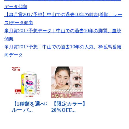
データ傾向
【皐月賞2017予想】中山での過去10年の前走[着順、レー
ス]データ傾向
皐月賞2017予想データ｜中山での過去10年の脚質、血統
傾向
皐月賞2017予想｜中山での過去10年の人気、枠番馬番傾
向データ