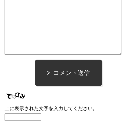
コメント送信
上に表示された文字を入力してください。