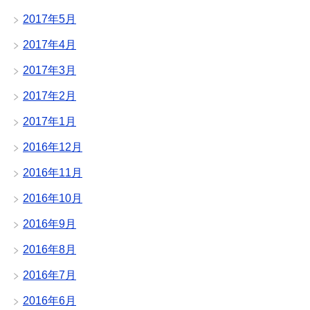
2017年5月
2017年4月
2017年3月
2017年2月
2017年1月
2016年12月
2016年11月
2016年10月
2016年9月
2016年8月
2016年7月
2016年6月