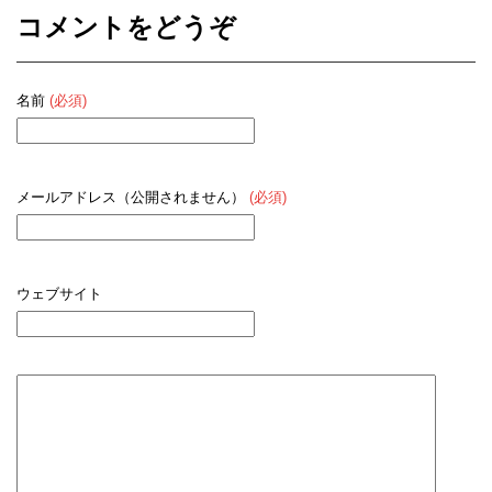
コメントをどうぞ
名前
(必須)
メールアドレス（公開されません）
(必須)
ウェブサイト