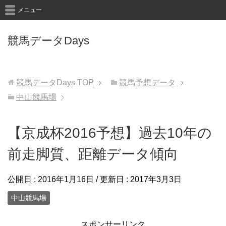
メニュー
競馬データDays
競馬データDays
TOP
競馬予想データ
中山競馬場
【京成杯2016予想】過去10年の
前走脚質、距離データ傾向
公開日 :
2016年1月16日
/ 更新日 :
2017年3月3日
中山競馬場
スポンサーリンク