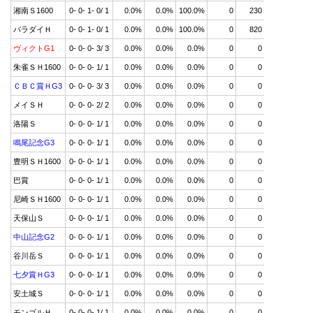
湘南Ｓ1600
0- 0- 1- 0/ 1
0.0%
0.0%
100.0%
0
230
パラダイＨ
0- 0- 1- 0/ 1
0.0%
0.0%
100.0%
0
820
ヴィクトG1
0- 0- 0- 3/ 3
0.0%
0.0%
0.0%
0
0
朱雀ＳＨ1600
0- 0- 0- 1/ 1
0.0%
0.0%
0.0%
0
0
ＣＢＣ賞ＨG3
0- 0- 0- 3/ 3
0.0%
0.0%
0.0%
0
0
メイＳＨ
0- 0- 0- 2/ 2
0.0%
0.0%
0.0%
0
0
洛陽Ｓ
0- 0- 0- 1/ 1
0.0%
0.0%
0.0%
0
0
鳴尾記念G3
0- 0- 0- 1/ 1
0.0%
0.0%
0.0%
0
0
豊明ＳＨ1600
0- 0- 0- 1/ 1
0.0%
0.0%
0.0%
0
0
巴賞
0- 0- 0- 1/ 1
0.0%
0.0%
0.0%
0
0
尼崎ＳＨ1600
0- 0- 0- 1/ 1
0.0%
0.0%
0.0%
0
0
天保山Ｓ
0- 0- 0- 1/ 1
0.0%
0.0%
0.0%
0
0
中山記念G2
0- 0- 0- 1/ 1
0.0%
0.0%
0.0%
0
0
谷川岳Ｓ
0- 0- 0- 1/ 1
0.0%
0.0%
0.0%
0
0
七夕賞ＨG3
0- 0- 0- 1/ 1
0.0%
0.0%
0.0%
0
0
安土城Ｓ
0- 0- 0- 1/ 1
0.0%
0.0%
0.0%
0
0
モンゴルＨ
0- 0- 0- 1/ 1
0.0%
0.0%
0.0%
0
0