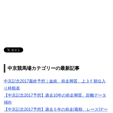
中京競馬場カテゴリーの最新記事
中京記念2017最終予想｜血統、前走脚質、上３Ｆ順位入
り枠順表
【中京記念2017予想】過去10年の前走脚質、距離データ
傾向
【中京記念2017予想】過去５年の前走[着順、レース]デー