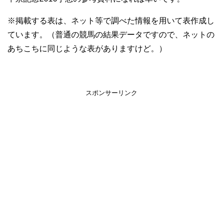
※掲載する表は、ネット等で調べた情報を用いて表作成し
ています。（普通の競馬の結果データですので、ネットの
あちこちに同じような表がありますけど。）
スポンサーリンク