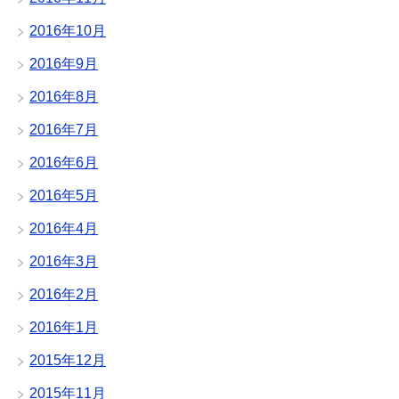
2016年10月
2016年9月
2016年8月
2016年7月
2016年6月
2016年5月
2016年4月
2016年3月
2016年2月
2016年1月
2015年12月
2015年11月