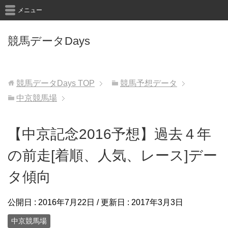
メニュー
競馬データDays
競馬データDays
TOP
競馬予想データ
中京競馬場
【中京記念2016予想】過去４年
の前走[着順、人気、レース]デー
タ傾向
公開日 :
2016年7月22日
/ 更新日 :
2017年3月3日
中京競馬場