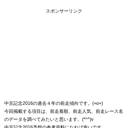
スポンサーリンク
中京記念2016の過去４年の前走傾向です。(+o+)
今回掲載する項目は、前走着順、前走人気、前走レース名
のデータを調べてみたいと思います。(*^^)v
中京記念2016予想の参考資料になれば幸いです。