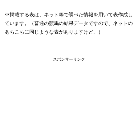
※掲載する表は、ネット等で調べた情報を用いて表作成し
ています。（普通の競馬の結果データですので、ネットの
あちこちに同じような表がありますけど。）
スポンサーリンク