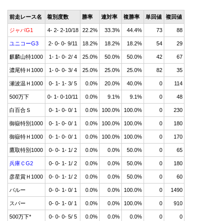
前走レース名
着別度数
勝率
連対率
複勝率
単回値
複回値
ジャパG1
4- 2- 2-10/18
22.2%
33.3%
44.4%
73
88
ユニコーG3
2- 0- 0- 9/11
18.2%
18.2%
18.2%
54
29
麒麟山特1000
1- 1- 0- 2/ 4
25.0%
50.0%
50.0%
42
67
濃尾特Ｈ1000
1- 0- 0- 3/ 4
25.0%
25.0%
25.0%
82
35
瀬波温Ｈ1000
0- 1- 1- 3/ 5
0.0%
20.0%
40.0%
0
114
500万下
0- 1- 0-10/11
0.0%
9.1%
9.1%
0
48
白百合Ｓ
0- 1- 0- 0/ 1
0.0%
100.0%
100.0%
0
230
御嶽特別1000
0- 1- 0- 0/ 1
0.0%
100.0%
100.0%
0
180
御嶽特Ｈ1000
0- 1- 0- 0/ 1
0.0%
100.0%
100.0%
0
170
鷹取特別1000
0- 0- 1- 1/ 2
0.0%
0.0%
50.0%
0
65
兵庫ＣG2
0- 0- 1- 1/ 2
0.0%
0.0%
50.0%
0
180
彦星賞Ｈ1000
0- 0- 1- 1/ 2
0.0%
0.0%
50.0%
0
60
バルー
0- 0- 1- 0/ 1
0.0%
0.0%
100.0%
0
1490
スパー
0- 0- 1- 0/ 1
0.0%
0.0%
100.0%
0
910
500万下*
0- 0- 0- 5/ 5
0.0%
0.0%
0.0%
0
0