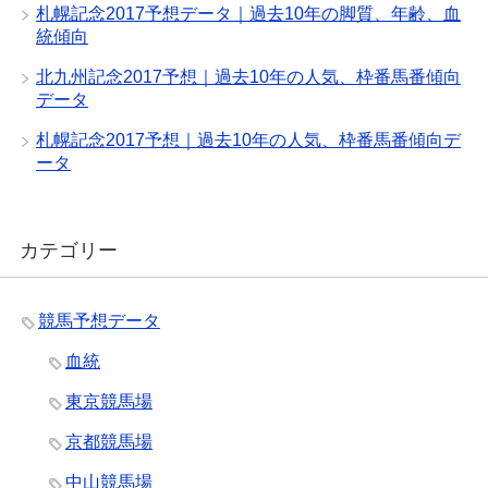
札幌記念2017予想データ｜過去10年の脚質、年齢、血
統傾向
北九州記念2017予想｜過去10年の人気、枠番馬番傾向
データ
札幌記念2017予想｜過去10年の人気、枠番馬番傾向デ
ータ
カテゴリー
競馬予想データ
血統
東京競馬場
京都競馬場
中山競馬場