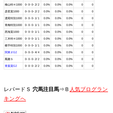
檜山特Ｈ1000
0- 0- 0- 2/ 2
0.0%
0.0%
0.0%
0
0
彦星賞1000
0- 0- 0- 2/ 2
0.0%
0.0%
0.0%
0
0
濃尾特別1000
0- 0- 0- 1/ 1
0.0%
0.0%
0.0%
0
0
青梅特別1000
0- 0- 0- 1/ 1
0.0%
0.0%
0.0%
0
0
西海賞1000
0- 0- 0- 1/ 1
0.0%
0.0%
0.0%
0
0
三木特Ｈ1000
0- 0- 0- 1/ 1
0.0%
0.0%
0.0%
0
0
横手特別1000
0- 0- 0- 1/ 1
0.0%
0.0%
0.0%
0
0
関東オG2
0- 0- 0- 4/ 4
0.0%
0.0%
0.0%
0
0
鳳雛Ｓ
0- 0- 0- 2/ 2
0.0%
0.0%
0.0%
0
0
青葉賞G2
0- 0- 0- 2/ 2
0.0%
0.0%
0.0%
0
0
レパードＳ
穴馬注目馬
⇒Ｂ
人気ブログラン
キングへ