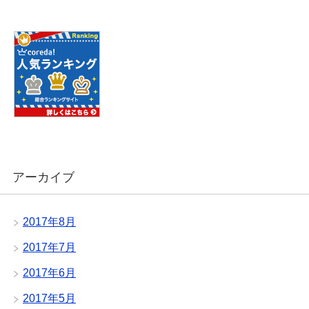
アーカイブ
2017年8月
2017年7月
2017年6月
2017年5月