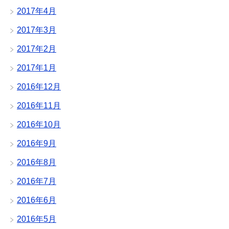
2017年4月
2017年3月
2017年2月
2017年1月
2016年12月
2016年11月
2016年10月
2016年9月
2016年8月
2016年7月
2016年6月
2016年5月