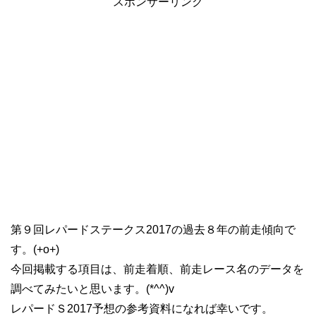
スポンサーリンク
第９回レパードステークス2017の過去８年の前走傾向で
す。(+o+)
今回掲載する項目は、前走着順、前走レース名のデータを
調べてみたいと思います。(*^^)v
レパードＳ2017予想の参考資料になれば幸いです。