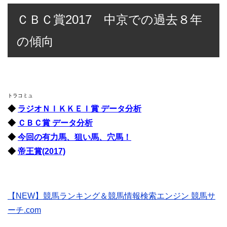
ＣＢＣ賞2017 中京での過去８年
の傾向
トラコミュ
◆
ラジオＮＩＫＫＥＩ賞 データ分析
◆
ＣＢＣ賞 データ分析
◆
今回の有力馬、狙い馬、穴馬！
◆
帝王賞(2017)
【NEW】競馬ランキング＆競馬情報検索エンジン 競馬サ
ーチ.com