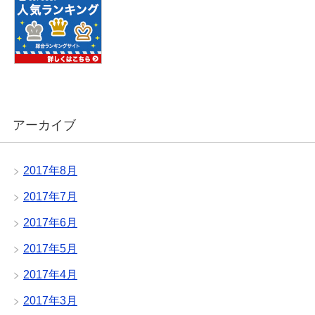
アーカイブ
2017年8月
2017年7月
2017年6月
2017年5月
2017年4月
2017年3月