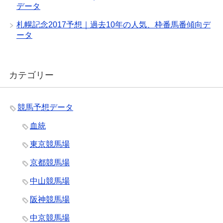
データ
札幌記念2017予想｜過去10年の人気、枠番馬番傾向デ
ータ
カテゴリー
競馬予想データ
血統
東京競馬場
京都競馬場
中山競馬場
阪神競馬場
中京競馬場