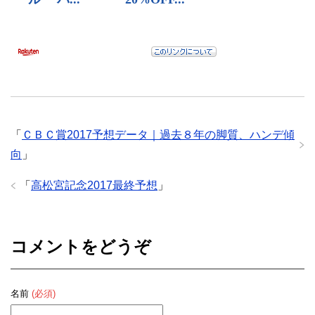
「
ＣＢＣ賞2017予想データ｜過去８年の脚質、ハンデ傾
向
」
「
高松宮記念2017最終予想
」
コメントをどうぞ
名前
(必須)