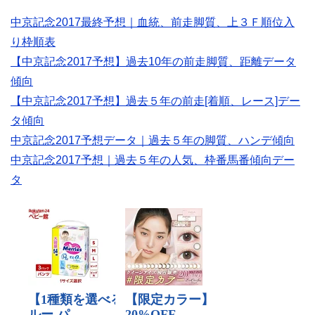
中京記念2017最終予想｜血統、前走脚質、上３Ｆ順位入
り枠順表
【中京記念2017予想】過去10年の前走脚質、距離データ
傾向
【中京記念2017予想】過去５年の前走[着順、レース]デー
タ傾向
中京記念2017予想データ｜過去５年の脚質、ハンデ傾向
中京記念2017予想｜過去５年の人気、枠番馬番傾向デー
タ